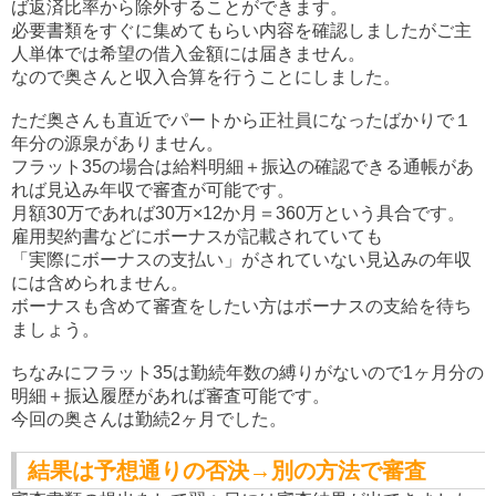
ば返済比率から除外することができます。
必要書類をすぐに集めてもらい内容を確認しましたがご主
人単体では希望の借入金額には届きません。
なので奥さんと収入合算を行うことにしました。
ただ奥さんも直近でパートから正社員になったばかりで１
年分の源泉がありません。
フラット35の場合は給料明細＋振込の確認できる通帳があ
れば見込み年収で審査が可能です。
月額30万であれば30万×12か月＝360万という具合です。
雇用契約書などにボーナスが記載されていても
「実際にボーナスの支払い」がされていない見込みの年収
には含められません。
ボーナスも含めて審査をしたい方はボーナスの支給を待ち
ましょう。
ちなみにフラット35は勤続年数の縛りがないので1ヶ月分の
明細＋振込履歴があれば審査可能です。
今回の奥さんは勤続2ヶ月でした。
結果は予想通りの否決→別の方法で審査