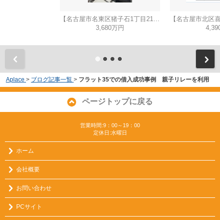
【名古屋市名東区猪子石1丁目2104新築戸建2号棟】✨️仲介手数料無料✨️猪子石小学校・猪高中学校
3,680万円
4,3
Aplace
>
ブログ記事一覧
>
フラット35での借入成功事例 親子リレーを利用
ページトップに戻る
営業時間:9：00～19：00
定休日:水曜日
ホーム
会社概要
お問い合わせ
PCサイト