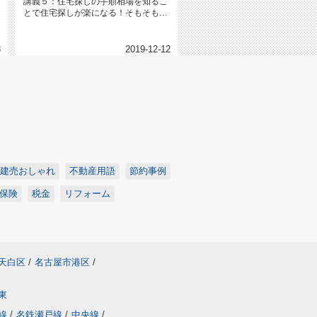
講義５：住宅探しの手順相場を知るこ
とで住宅探しが楽になる！そもそも住
宅の価格はどのように決まるのでし...
3
2019-12-12
建売おしゃれ
不動産用語
節約事例
保険
税金
リフォーム
天白区
/
名古屋市港区
/
東
線
/
名鉄瀬戸線
/
中央線
/