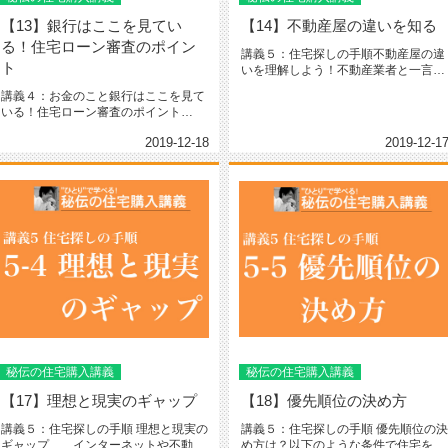
【13】銀行はここを見てい
【14】不動産屋の違いを知る
る！住宅ローン審査のポイン
講義５：住宅探しの手順不動産屋の違
ト
いを理解しよう！不動産業者と一言で
言っても実際に仕事としている内容...
講義４：お金のこと銀行はここを見て
いる！住宅ローン審査のポイント
日々、お客さんと接している中で相談
2019-12-18
2019-12-1
が...
秘伝の住宅購入講義
秘伝の住宅購入講義
【17】理想と現実のギャップ
【18】優先順位の決め方
講義５：住宅探しの手順 理想と現実の
講義５：住宅探しの手順 優先順位の決
ギャップ、、インターネットや不動産
め方は？以下のような条件で住宅を探