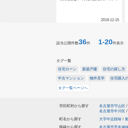
なんといってインターネットです。...
2019-12-15
36
1-20
該当公開件数
件
件表示
タグ一覧
住宅ローン
新築戸建
住宅の探し方
中古マンション
物件見学
住宅購入
タグ一覧ページへ
市区町村から探す
名古屋市守山区
/
名古屋市中川区
/
町名から探す
大字中志段味
/
路線から探す
名古屋市営名城