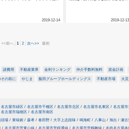
業者に行って物件を紹...
していたとします。・...
2019-12-14
2019-12-1
<<前へ
1
2
次へ>>
最初
諸費用
不動産業界
金利ランキング
仲介手数料無料
資金計画
のその前に
やじま
飯田グループホールディングス
不動産市場
火災
名古屋市緑区
/
名古屋市千種区
/
名古屋市北区
/
名古屋市名東区
/
名古屋市
名古屋市瑞穂区
/
名古屋市南区
船頭場
/
東味鋺
/
森孝
/
春田野
/
大字上志段味
/
鳴海町
/
八事山
/
旭出
/
瀬古
線
/
名古屋市営東山線
/
名古屋市営桜通線
/
名古屋市営鶴舞線
/
名鉄名古屋本