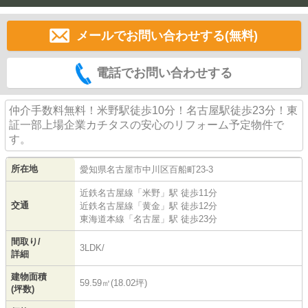
メールでお問い合わせする(無料)
電話でお問い合わせする
仲介手数料無料！米野駅徒歩10分！名古屋駅徒歩23分！東
証一部上場企業カチタスの安心のリフォーム予定物件で
す。
所在地
愛知県
名古屋市中川区
百船町
23-3
近鉄名古屋線
「
米野
」駅 徒歩11分
交通
近鉄名古屋線
「
黄金
」駅 徒歩12分
東海道本線
「
名古屋
」駅 徒歩23分
間取り/
3LDK/
詳細
建物面積
59.59㎡(18.02坪)
(坪数)