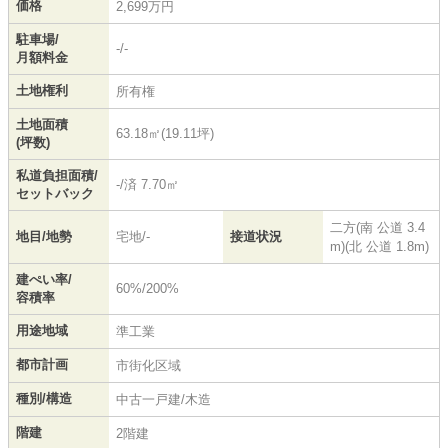
価格
2,699万円
駐車場/
-/-
月額料金
土地権利
所有権
土地面積
63.18㎡(19.11坪)
(坪数)
私道負担面積/
-/済 7.70㎡
セットバック
二方(南 公道 3.4
地目/地勢
宅地/-
接道状況
m)(北 公道 1.8m)
建ぺい率/
60%/200%
容積率
用途地域
準工業
都市計画
市街化区域
種別/構造
中古一戸建/木造
階建
2階建