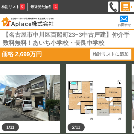
0
1
検討リスト
最近見た物件
お問合せ
【名古屋市中川区百船町23−3中古戸建】仲介手
数料無料！あいち小学校・長良中学校
価格
2,699
万円
検討リストに追加
1/11
2/11