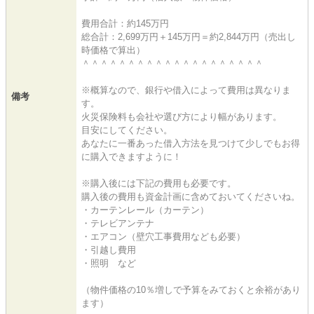
費用合計：約145万円
総合計：2,699万円＋145万円＝約2,844万円（売出し
時価格で算出）
＾＾＾＾＾＾＾＾＾＾＾＾＾＾＾＾＾＾＾＾
※概算なので、銀行や借入によって費用は異なりま
備考
す。
火災保険料も会社や選び方により幅があります。
目安にしてください。
あなたに一番あった借入方法を見つけて少しでもお得
に購入できますように！
※購入後には下記の費用も必要です。
購入後の費用も資金計画に含めておいてくださいね。
・カーテンレール（カーテン）
・テレビアンテナ
・エアコン（壁穴工事費用なども必要）
・引越し費用
・照明 など
（物件価格の10％増しで予算をみておくと余裕があり
ます）