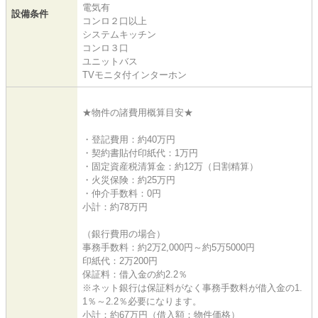
電気有
設備条件
コンロ２口以上
システムキッチン
コンロ３口
ユニットバス
TVモニタ付インターホン
★物件の諸費用概算目安★
・登記費用：約40万円
・契約書貼付印紙代：1万円
・固定資産税清算金：約12万（日割精算）
・火災保険：約25万円
・仲介手数料：0円
小計：約78万円
（銀行費用の場合）
事務手数料：約2万2,000円～約5万5000円
印紙代：2万200円
保証料：借入金の約2.2％
※ネット銀行は保証料がなく事務手数料が借入金の1.
1％～2.2％必要になります。
小計：約67万円（借入額：物件価格）