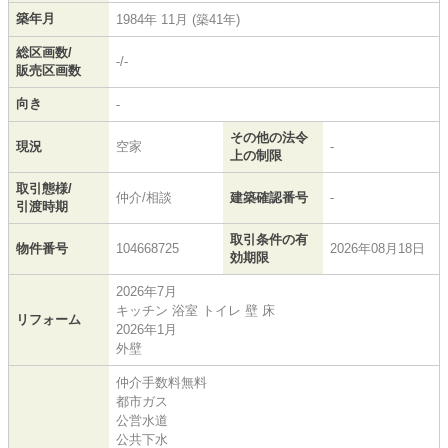
築年月
1984年 11月 (築41年)
総区画数/
-/-
販売区画数
向き
-
その他の法令
現況
空家
-
上の制限
取引態様/
仲介/相談
建築確認番号
-
引渡時期
取引条件の有
物件番号
104668725
2026年08月18日
効期限
2026年7月
キッチン 浴室 トイレ 壁 床
リフォーム
2026年1月
外壁
仲介手数料無料
都市ガス
公営水道
公共下水