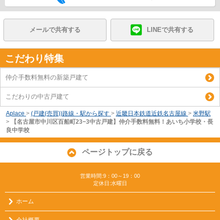
メールで共有する
LINEで共有する
こだわり特集
仲介手数料無料の新築戸建て
こだわりの中古戸建て
Aplace
>
(戸建(売買))路線・駅から探す
>
近畿日本鉄道近鉄名古屋線
>
米野駅
>
【名古屋市中川区百船町23−3中古戸建】仲介手数料無料！あいち小学校・長
良中学校
ページトップに戻る
営業時間:9：00～19：00
定休日:水曜日
ホーム
会社概要