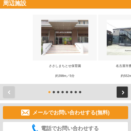
周辺施設
ささしまちとせ保育園
名古屋市
約398m／5分
約552
前
メールでお問い合わせする(無料)
電話でお問い合わせする