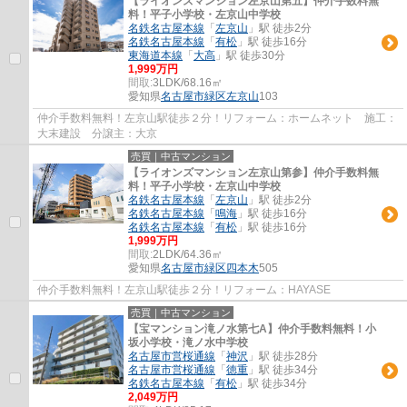
【ライオンズマンション左京山第五】仲介手数料無
料！平子小学校・左京山中学校
名鉄名古屋本線
「
左京山
」駅 徒歩2分
名鉄名古屋本線
「
有松
」駅 徒歩16分
東海道本線
「
大高
」駅 徒歩30分
1,999万円
間取:
3LDK/68.16㎡
愛知県
名古屋市緑区
左京山
103
仲介手数料無料！左京山駅徒歩２分！リフォーム：ホームネット 施工：
大末建設 分譲主：大京
売買｜中古マンション
【ライオンズマンション左京山第参】仲介手数料無
料！平子小学校・左京山中学校
名鉄名古屋本線
「
左京山
」駅 徒歩2分
名鉄名古屋本線
「
鳴海
」駅 徒歩16分
名鉄名古屋本線
「
有松
」駅 徒歩16分
1,999万円
間取:
2LDK/64.36㎡
愛知県
名古屋市緑区
四本木
505
仲介手数料無料！左京山駅徒歩２分！リフォーム：HAYASE
売買｜中古マンション
【宝マンション滝ノ水第七A】仲介手数料無料！小
坂小学校・滝ノ水中学校
名古屋市営桜通線
「
神沢
」駅 徒歩28分
名古屋市営桜通線
「
徳重
」駅 徒歩34分
名鉄名古屋本線
「
有松
」駅 徒歩34分
2,049万円