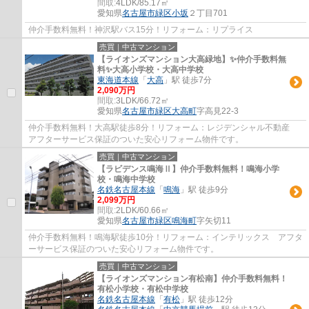
間取:
4LDK/85.17㎡
愛知県
名古屋市緑区
小坂
２丁目701
仲介手数料無料！神沢駅バス15分！リフォーム：リプライス
売買｜中古マンション
【ライオンズマンション大高緑地】✨️仲介手数料無
料✨️大高小学校・大高中学校
東海道本線
「
大高
」駅 徒歩7分
2,090万円
間取:
3LDK/66.72㎡
愛知県
名古屋市緑区
大高町
字高見22-3
仲介手数料無料！大高駅徒歩8分！リフォーム：レジデンシャル不動産
アフターサービス保証のついた安心リフォーム物件です。
売買｜中古マンション
【ラビデンス鳴海Ⅱ】仲介手数料無料！鳴海小学
校・鳴海中学校
名鉄名古屋本線
「
鳴海
」駅 徒歩9分
2,099万円
間取:
2LDK/60.66㎡
愛知県
名古屋市緑区
鳴海町
字矢切11
仲介手数料無料！鳴海駅徒歩10分！リフォーム：インテリックス アフタ
ーサービス保証のついた安心リフォーム物件です。
売買｜中古マンション
【ライオンズマンション有松南】仲介手数料無料！
有松小学校・有松中学校
名鉄名古屋本線
「
有松
」駅 徒歩12分