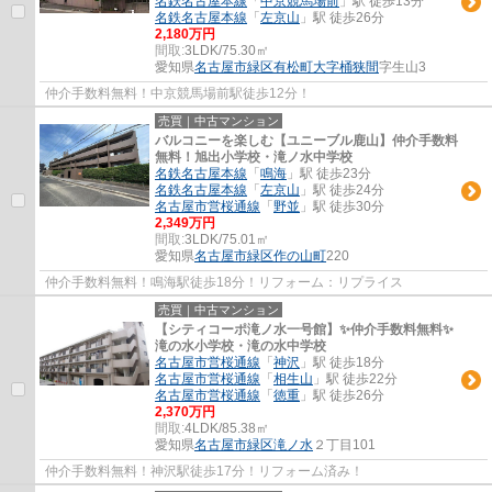
名鉄名古屋本線
「
中京競馬場前
」駅 徒歩13分
名鉄名古屋本線
「
左京山
」駅 徒歩26分
2,180万円
間取:
3LDK/75.30㎡
愛知県
名古屋市緑区
有松町大字桶狭間
字生山3
仲介手数料無料！中京競馬場前駅徒歩12分！
売買｜中古マンション
バルコニーを楽しむ【ユニーブル鹿山】仲介手数料
無料！旭出小学校・滝ノ水中学校
名鉄名古屋本線
「
鳴海
」駅 徒歩23分
名鉄名古屋本線
「
左京山
」駅 徒歩24分
名古屋市営桜通線
「
野並
」駅 徒歩30分
2,349万円
間取:
3LDK/75.01㎡
愛知県
名古屋市緑区
作の山町
220
仲介手数料無料！鳴海駅徒歩18分！リフォーム：リプライス
売買｜中古マンション
【シティコーポ滝ノ水一号館】✨️仲介手数料無料✨️
滝の水小学校・滝の水中学校
名古屋市営桜通線
「
神沢
」駅 徒歩18分
名古屋市営桜通線
「
相生山
」駅 徒歩22分
名古屋市営桜通線
「
徳重
」駅 徒歩26分
2,370万円
間取:
4LDK/85.38㎡
愛知県
名古屋市緑区
滝ノ水
２丁目101
仲介手数料無料！神沢駅徒歩17分！リフォーム済み！