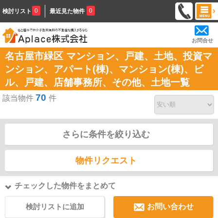
0
0
検討リスト
最近見た物件
お問合せ
名古屋市緑区 マンション、戸建、土地、投資マ
ンション、アパート(棟)、マンション(棟)、ビ
ル、戸建、店舗事務所、その他、土地一覧
70
該当物件
件
さらに条件を絞り込む
物件リクエスト
チェックした物件をまとめて
検討リストに追加
お問い合わせ