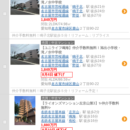
滝ノ水中学校
名古屋市営桜通線
「
鳴子北
」駅 徒歩21分
名古屋市営桜通線
「
鳴子北
」駅 徒歩24分
名古屋市営桜通線
「
野並
」駅 徒歩27分
1,849万円
間取:
2LDK/74.98㎡
愛知県
名古屋市緑区
鹿山
２丁目90-22
仲介手数料無料！鳴子北駅徒歩５分！リフォーム：リプライス
売買｜中古マンション
【ユニライフ鳴海】仲介手数料無料！旭出小学校・
滝ノ水中学校
名古屋市営桜通線
「
鳴子北
」駅 徒歩21分
名古屋市営桜通線
「
鳴子北
」駅 徒歩24分
名古屋市営桜通線
「
野並
」駅 徒歩27分
1,849万円
8月4日 値下げ
間取:
4LDK/86.59㎡
愛知県
名古屋市緑区
鹿山
２丁目90-22
仲介手数料無料！鳴子北駅徒歩５分！リフォーム予定！
売買｜中古マンション
【ライオンズマンション左京山第3】✨️仲介手数料
無料✨️
名鉄名古屋本線
「
左京山
」駅 徒歩2分
名鉄名古屋本線
「
鳴海
」駅 徒歩16分
名鉄名古屋本線
「
有松
」駅 徒歩16分
1,880万円
8月10日 値下げ