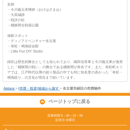
史跡
・今川義元本陣跡（おけはざま山）
・大高城跡
・戦評の松
・桶狭間古戦場公園
体験スポット
・ディノアドベンチャー名古屋
・有松・鳴海絞会館
・Little Fun DIY Studio
緑区は歴史的舞台としても知られており、織田信長軍と今川義元軍が激突
した「桶狭間の戦い」の舞台である桶狭間が有名です。また、有松町エリ
アでは、江戸時代以降の絞り製品の中でも特に知名度の高かった「有松・
鳴海絞り」の文化が現在まで続いています。
Aplace
>
(売買・投資)地域から探す
>
名古屋市緑区の売買物件
ページトップに戻る
営業時間:9：00～19：00
定休日:水曜日