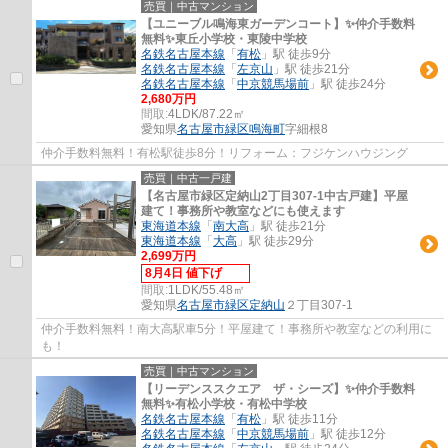
売買｜中古マンション
【ユニーブル鳴海東ガーデンコート】✨️仲介手数料
無料✨️東丘小学校・東陵中学校
名鉄名古屋本線
「
有松
」駅 徒歩9分
名鉄名古屋本線
「
左京山
」駅 徒歩21分
名鉄名古屋本線
「
中京競馬場前
」駅 徒歩24分
2,680万円
間取:
4LDK/87.22㎡
愛知県
名古屋市緑区
鳴海町
字細根8
仲介手数料無料！有松駅徒歩8分！リフォーム：フジケンハウジング
売買｜中古一戸建
【名古屋市緑区定納山2丁目307-1中古戸建】平屋
建て！事務所や教室などにも使えます
東海道本線
「
南大高
」駅 徒歩21分
東海道本線
「
大高
」駅 徒歩29分
2,699万円
8月4日 値下げ
間取:
1LDK/55.48㎡
愛知県
名古屋市緑区
定納山
２丁目307-1
仲介手数料無料！南大高駅車5分！平屋建て！事務所や教室などの利用に
も！
売買｜中古マンション
【リーデンススクエア ザ・シーズ】✨️仲介手数料
無料✨️有松小学校・有松中学校
名鉄名古屋本線
「
有松
」駅 徒歩11分
名鉄名古屋本線
「
中京競馬場前
」駅 徒歩12分