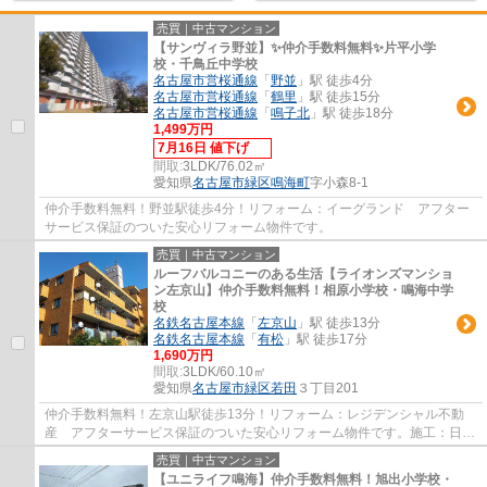
売買｜中古マンション
【サンヴィラ野並】✨️仲介手数料無料✨️片平小学
校・千鳥丘中学校
名古屋市営桜通線
「
野並
」駅 徒歩4分
名古屋市営桜通線
「
鶴里
」駅 徒歩15分
名古屋市営桜通線
「
鳴子北
」駅 徒歩18分
1,499万円
7月16日 値下げ
間取:
3LDK/76.02㎡
愛知県
名古屋市緑区
鳴海町
字小森8-1
仲介手数料無料！野並駅徒歩4分！リフォーム：イーグランド アフター
サービス保証のついた安心リフォーム物件です。
売買｜中古マンション
ルーフバルコニーのある生活【ライオンズマンショ
ン左京山】仲介手数料無料！相原小学校・鳴海中学
校
名鉄名古屋本線
「
左京山
」駅 徒歩13分
名鉄名古屋本線
「
有松
」駅 徒歩17分
1,690万円
間取:
3LDK/60.10㎡
愛知県
名古屋市緑区
若田
３丁目201
仲介手数料無料！左京山駅徒歩13分！リフォーム：レジデンシャル不動
産 アフターサービス保証のついた安心リフォーム物件です。施工：日東
建設 分譲主：大京観光
売買｜中古マンション
【ユニライフ鳴海】仲介手数料無料！旭出小学校・