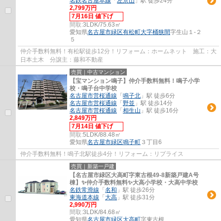
名鉄名古屋本線
「
左京山
」駅 徒歩24分
2,799万円
7月16日 値下げ
間取:
3LDK/75.63㎡
愛知県
名古屋市緑区
有松町大字桶狭間
字生山１-２
５
仲介手数料無料！有松駅徒歩12分！リフォーム：ホームネット 施工：大
日本土木 分譲主：藤和不動産
売買｜中古マンション
【宝マンション鳴子】仲介手数料無料！鳴子小学
校・鳴子台中学校
名古屋市営桜通線
「
鳴子北
」駅 徒歩6分
名古屋市営桜通線
「
野並
」駅 徒歩14分
名古屋市営桜通線
「
相生山
」駅 徒歩16分
2,849万円
7月14日 値下げ
間取:
5LDK/88.48㎡
愛知県
名古屋市緑区
鳴子町
３丁目6
仲介手数料無料！鳴子北駅徒歩4分！リフォーム：リプライス
売買｜新築一戸建
【名古屋市緑区大高町字東古根49-8新築戸建A号
棟】✨️仲介手数料無料✨️大高小学校・大高中学校
名鉄常滑線
「
名和
」駅 徒歩26分
東海道本線
「
大高
」駅 徒歩31分
2,990万円
間取:
3LDK/84.68㎡
愛知県
名古屋市緑区
大高町
字東古根