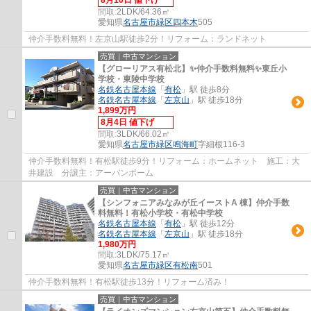
間取:
2LDK/64.36㎡
愛知県
名古屋市緑区
四本木
505
仲介手数料無料！左京山駅徒歩2分！リフォーム：ランドネット
売買｜中古マンション
【グローリアス有松北】✨️仲介手数料無料✨️東丘小
学校・東陵中学校
名鉄名古屋本線
「
有松
」駅 徒歩8分
名鉄名古屋本線
「
左京山
」駅 徒歩18分
1,899万円
8月4日 値下げ
間取:
3LDK/66.02㎡
愛知県
名古屋市緑区
鳴海町
字細根116-3
仲介手数料無料！有松駅徒歩9分！リフォーム：ホームネット 施工：大
井建設 分譲主：アーバンボーム
売買｜中古マンション
【シンフォニアみなみが丘イーストA 棟】仲介手数
料無料！有松小学校・有松中学校
名鉄名古屋本線
「
有松
」駅 徒歩12分
名鉄名古屋本線
「
左京山
」駅 徒歩18分
1,980万円
間取:
3LDK/75.17㎡
愛知県
名古屋市緑区
有松南
501
仲介手数料無料！有松駅徒歩13分！リフォーム済み！
売買｜中古マンション