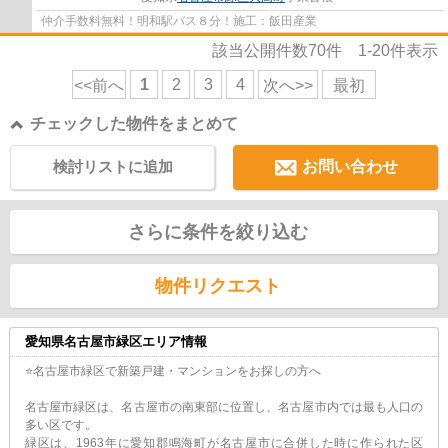
仲介手数料無料！明和駅バス８分！施工：飯田産業
該当公開件数
70
件
1-20
件表示
1
2
3
4
<<前へ
次へ>>
最初
チェックした物件をまとめて
検討リストに追加
お問い合わせ
さらに条件を絞り込む
物件リクエスト
愛知県名古屋市緑区エリア情報
⭐名古屋市緑区で新築戸建・マンションをお探しの方へ
名古屋市緑区は、名古屋市の南東部に位置し、名古屋市内では最も人口の
多い区です。
緑区は、1963年に愛知郡鳴海町が名古屋市に合併した時に作られた区