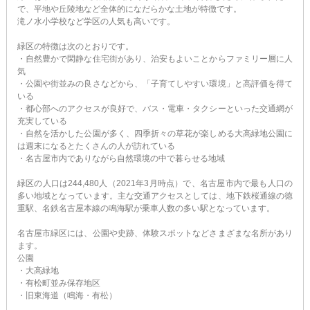
で、平地や丘陵地など全体的になだらかな土地が特徴です。
滝ノ水小学校など学区の人気も高いです。
緑区の特徴は次のとおりです。
・自然豊かで閑静な住宅街があり、治安もよいことからファミリー層に人
気
・公園や街並みの良さなどから、「子育てしやすい環境」と高評価を得て
いる
・都心部へのアクセスが良好で、バス・電車・タクシーといった交通網が
充実している
・自然を活かした公園が多く、四季折々の草花が楽しめる大高緑地公園に
は週末になるとたくさんの人が訪れている
・名古屋市内でありながら自然環境の中で暮らせる地域
緑区の人口は244,480人（2021年3月時点）で、名古屋市内で最も人口の
多い地域となっています。主な交通アクセスとしては、地下鉄桜通線の徳
重駅、名鉄名古屋本線の鳴海駅が乗車人数の多い駅となっています。
名古屋市緑区には、公園や史跡、体験スポットなどさまざまな名所があり
ます。
公園
・大高緑地
・有松町並み保存地区
・旧東海道（鳴海・有松）