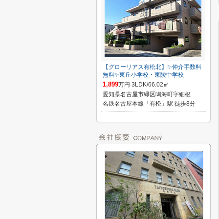
【グローリアス有松北】✨️仲介手数料
無料✨️東丘小学校・東陵中学校
1,899
万円 3LDK/66.02㎡
愛知県名古屋市緑区鳴海町字細根
名鉄名古屋本線「有松」駅 徒歩8分