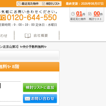
最終更新：2026年08月07日
01
00
件
件
最近見た物件
検討リスト
営業時間：9：00～19：00
定休日：水曜日
左京山第3】✨️仲介手数料無料✨️
✨️ 8階
積