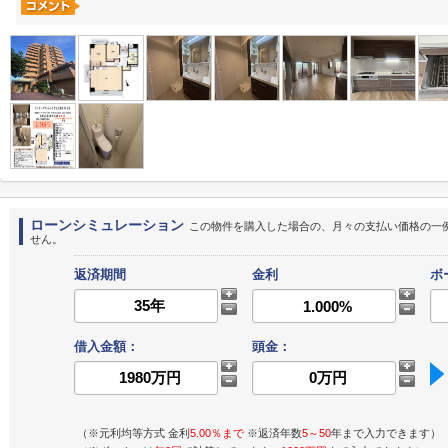
ローンシミュレーション
この物件を購入した場合の、月々の支払い価格の一
せん。
返済期間
金利
ボ
借入金額：
頭金：
（※元利均等方式 金利
5.00％まで
※返済年数
5～50
年まで入力できます）