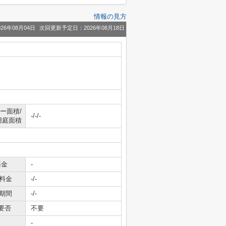
情報の見方
26年08月04日
次回更新予定日：2026年08月18日
ー面積/
-/-/-
用庭面積
基金
-
料金
-/-
期間
-/-
要否
不要
-