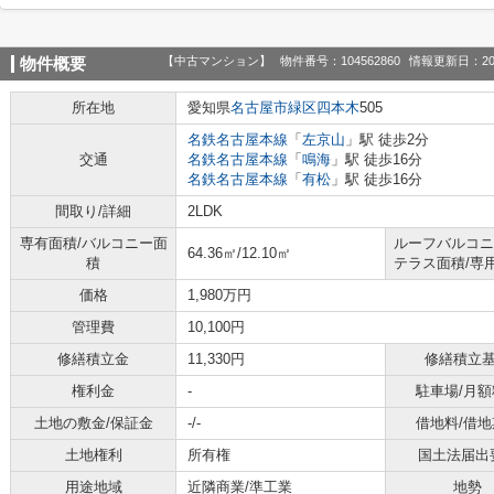
【中古マンション】
物件番号：104562860
情報更新日：20
物件概要
所在地
愛知県
名古屋市緑区
四本木
505
名鉄名古屋本線
「
左京山
」駅 徒歩2分
交通
名鉄名古屋本線
「
鳴海
」駅 徒歩16分
名鉄名古屋本線
「
有松
」駅 徒歩16分
間取り/詳細
2LDK
専有面積/バルコニー面
ルーフバルコニ
64.36㎡/12.10㎡
積
テラス面積/専
価格
1,980万円
管理費
10,100円
修繕積立金
11,330円
修繕積立
権利金
-
駐車場/月額
土地の敷金/保証金
-/-
借地料/借地
土地権利
所有権
国土法届出
用途地域
近隣商業/準工業
地勢