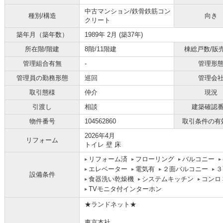
中古マンション/鉄骨鉄筋コン
種別/構造
向き
クリート
築年月（築年数）
1989年 2月 (築37年)
所在階/階建
8階/11階建
棟総戸数/販
管理組合有無
-
管理形
管理員の勤務形態
巡回
管理会
取引態様
仲介
現況
引渡し
相談
建築確認
物件番号
104562860
取引条件の有
2026年4月
リフォーム
トイレ 壁 床
リフォーム済
フローリング
バルコニー
エレベーター
電気有
２面バルコニー
３
設備条件
食器洗い乾燥機
システムキッチン
コンロ
TVモニタ付インターホン
★ランドネット★
東京本社