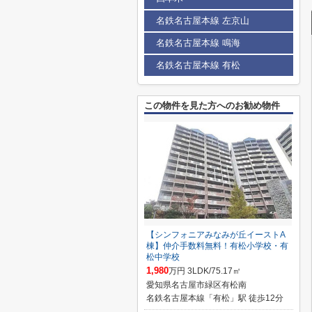
名鉄名古屋本線 左京山
名鉄名古屋本線 鳴海
名鉄名古屋本線 有松
この物件を見た方へのお勧め物件
【シンフォニアみなみが丘イーストA
棟】仲介手数料無料！有松小学校・有
松中学校
1,980
万円 3LDK/75.17㎡
愛知県名古屋市緑区有松南
名鉄名古屋本線「有松」駅 徒歩12分