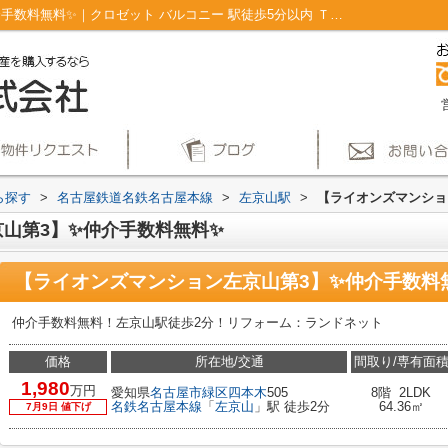
【ライオンズマンション左京山第3】✨️仲介手数料無料✨️｜クロゼット バルコニー 駅徒歩5分以内 ＴＶモニタ付インターホン エレベーター｜仲介手数料無料！名古屋市で新築戸建てを探すならAplace
ら探す
>
名古屋鉄道名鉄名古屋本線
>
左京山駅
>
【ライオンズマンション
第3】✨️仲介手数料無料✨️
【ライオンズマンション左京山第3】✨️仲介手数料無料
仲介手数料無料！左京山駅徒歩2分！リフォーム：ランドネット
価格
所在地/交通
間取り/専有面
1,980
万円
愛知県
名古屋市緑区
四本木
505
8階 2LDK
名鉄名古屋本線
「
左京山
」駅 徒歩2分
64.36㎡
7月9日 値下げ