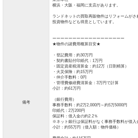
横浜・大阪・福岡に支店があります。
ランドネットの買取再販物件はリフォームがさ
投資物件なども得意としています。
ーーーーーーーーーーーーーーーーーー
★物件の諸費用概算目安★
・登記費用：約30万円
・契約書貼付印紙代：1万円
・固定資産税清算金：約12万（日割精算）
・火災保険：約15万円
・仲介手数料：0円
・管理費修繕費清算金：3万円で計算
小計：約61万円
（銀行費用）
備考
事務手数料：約2万2,000円～約5万5000円
印紙代：2万200円
保証料：借入金の約2.2％
※ネット銀行は保証料がなく事務手数料が借入金の
小計：約55万円（借入額：物件価格）