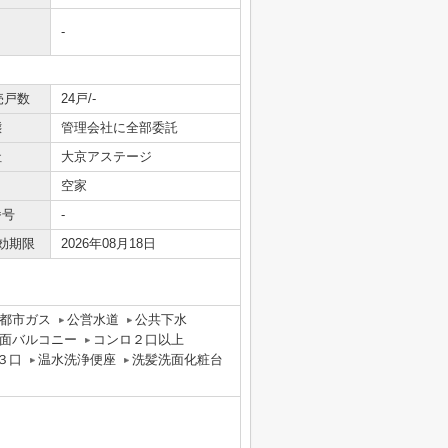
-
売戸数
24戸/-
態
管理会社に全部委託
社
大京アステージ
空家
番号
-
効期限
2026年08月18日
都市ガス
公営水道
公共下水
面バルコニー
コンロ２口以上
３口
温水洗浄便座
洗髪洗面化粧台