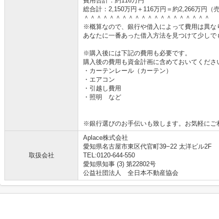
費用合計：約116万円
総合計：2,150万円＋116万円＝約2,266万
＾＾＾＾＾＾＾＾＾＾＾＾＾＾＾＾＾＾＾＾
※概算なので、銀行や借入によって費用は異な
あなたに一番あった借入方法を見つけて少しで
※購入後には下記の費用も必要です。
購入後の費用も資金計画に含めておいてくださ
・カーテンレール（カーテン）
・エアコン
・引越し費用
・照明 など
※銀行選びのお手伝いも致します。お気軽にご
Aplace株式会社
愛知県名古屋市東区代官町39−22 太洋ビル2F
取扱会社
TEL:0120-644-550
愛知県知事 (3) 第22802号
公益社団法人 全日本不動産協会