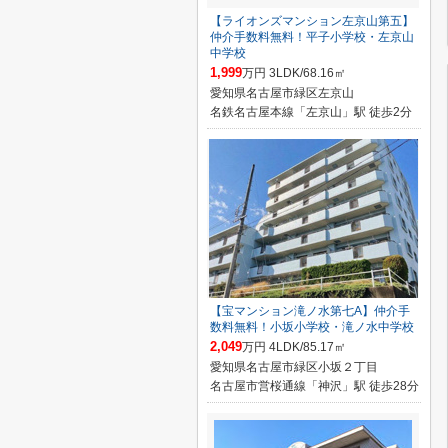
【ライオンズマンション左京山第五】
仲介手数料無料！平子小学校・左京山
中学校
1,999
万円 3LDK/68.16㎡
愛知県名古屋市緑区左京山
名鉄名古屋本線「左京山」駅 徒歩2分
【宝マンション滝ノ水第七A】仲介手
数料無料！小坂小学校・滝ノ水中学校
2,049
万円 4LDK/85.17㎡
愛知県名古屋市緑区小坂２丁目
名古屋市営桜通線「神沢」駅 徒歩28分