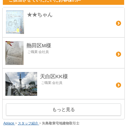
★★ちゃん
熱田区M様
ご職業:会社員
天白区KK様
ご職業:会社員
もっと見る
Aplace
>
スタッフ紹介
>
矢島敬章宅地建物取引士