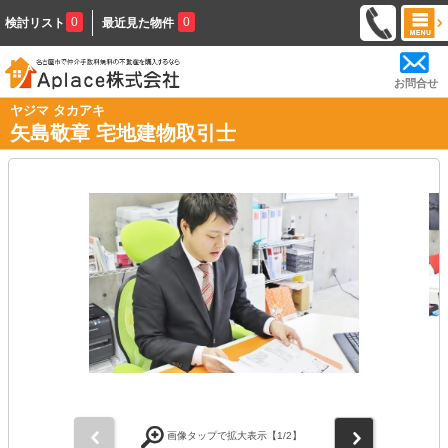
0
0
検討リスト
最近見た物件
お問合せ
ヤジマ タカアキ
矢島敬章 宅地建物取引士
前
次
画像タップで拡大表示【
1
/2】