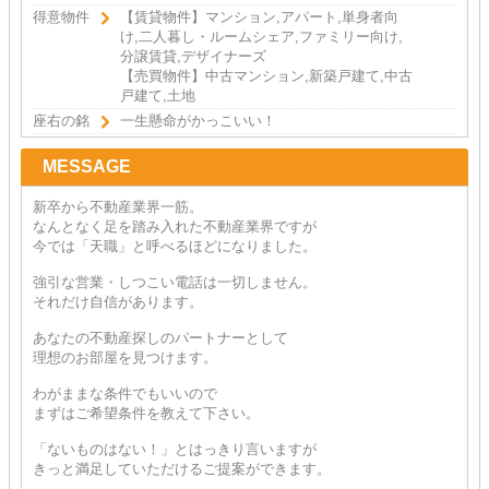
得意物件
【賃貸物件】マンション,アパート,単身者向
け,二人暮し・ルームシェア,ファミリー向け,
分譲賃貸,デザイナーズ
【売買物件】中古マンション,新築戸建て,中古
戸建て,土地
座右の銘
一生懸命がかっこいい！
MESSAGE
新卒から不動産業界一筋。
なんとなく足を踏み入れた不動産業界ですが
今では「天職」と呼べるほどになりました。
強引な営業・しつこい電話は一切しません。
それだけ自信があります。
あなたの不動産探しのパートナーとして
理想のお部屋を見つけます。
わがままな条件でもいいので
まずはご希望条件を教えて下さい。
「ないものはない！」とはっきり言いますが
きっと満足していただけるご提案ができます。