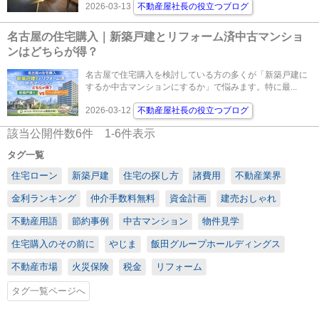
2026-03-13
不動産屋社長の役立つブログ
名古屋の住宅購入｜新築戸建とリフォーム済中古マンショ
ンはどちらが得？
名古屋で住宅購入を検討している方の多くが「新築戸建に
するか中古マンションにするか」で悩みます。特に最...
2026-03-12
不動産屋社長の役立つブログ
該当公開件数
6
件
1-6
件表示
タグ一覧
住宅ローン
新築戸建
住宅の探し方
諸費用
不動産業界
金利ランキング
仲介手数料無料
資金計画
建売おしゃれ
不動産用語
節約事例
中古マンション
物件見学
住宅購入のその前に
やじま
飯田グループホールディングス
不動産市場
火災保険
税金
リフォーム
タグ一覧ページへ