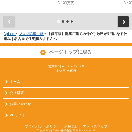
3,190万円
3,4
Aplace
>
ブログ記事一覧
>
【保存版】新築戸建ての仲介手数料が0円になる仕
組み｜名古屋で住宅購入する方へ
ページトップに戻る
営業時間:9：00～19：00
定休日:水曜日
ホーム
会社概要
お問い合わせ
PCサイト
プライバシーポリシー
利用規約
｜アクセスマップ
｜
Copyright(c) Aplace株式会社 All rights reserved.