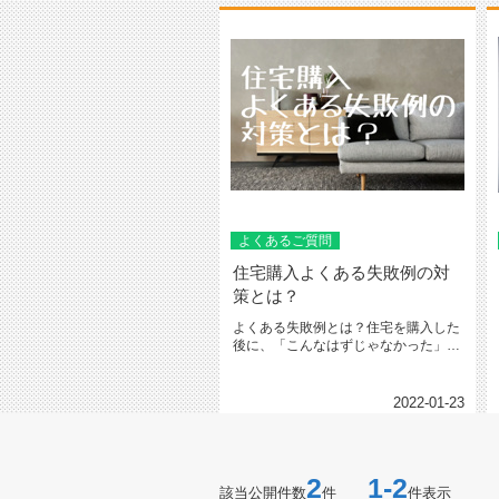
よくあるご質問
住宅購入よくある失敗例の対
策とは？
よくある失敗例とは？住宅を購入した
後に、「こんなはずじゃなかった」と
いうことは意外に多いものです。高...
2022-01-23
2
1-2
該当公開件数
件
件表示