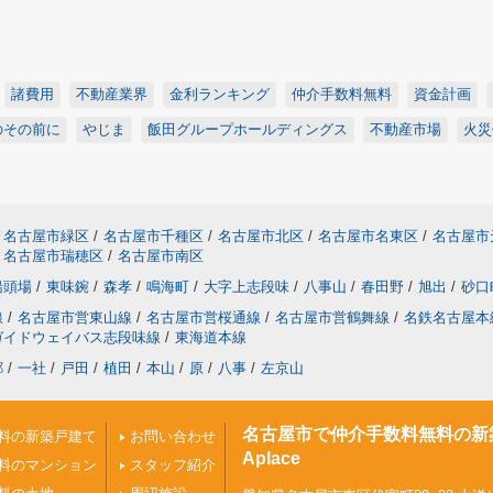
諸費用
不動産業界
金利ランキング
仲介手数料無料
資金計画
のその前に
やじま
飯田グループホールディングス
不動産市場
火災
名古屋市緑区
/
名古屋市千種区
/
名古屋市北区
/
名古屋市名東区
/
名古屋市
名古屋市瑞穂区
/
名古屋市南区
船頭場
/
東味鋺
/
森孝
/
鳴海町
/
大字上志段味
/
八事山
/
春田野
/
旭出
/
砂口
線
/
名古屋市営東山線
/
名古屋市営桜通線
/
名古屋市営鶴舞線
/
名鉄名古屋本
ガイドウェイバス志段味線
/
東海道本線
郷
/
一社
/
戸田
/
植田
/
本山
/
原
/
八事
/
左京山
名古屋市で仲介手数料無料の新
料の新築戸建て
お問い合わせ
Aplace
料のマンション
スタッフ紹介