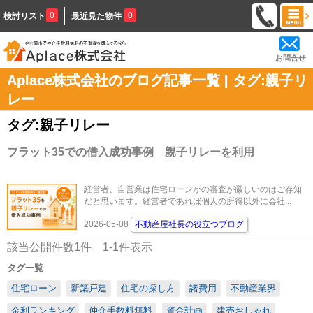
0
0
検討リスト
最近見た物件
お問合せ
Aplace株式会社のブログ記事一覧 | タグ:親子リ
レー
タグ:親子リレー
フラット35での借入成功事例 親子リレーを利用
経営者、自営業は住宅ローンがの審査が厳しいのはご存知
だと思います。経営者であれば個人の所得以外に会社...
2026-05-08
不動産屋社長の役立つブログ
該当公開件数
1
件
1-1
件表示
タグ一覧
住宅ローン
新築戸建
住宅の探し方
諸費用
不動産業界
金利ランキング
仲介手数料無料
資金計画
建売おしゃれ