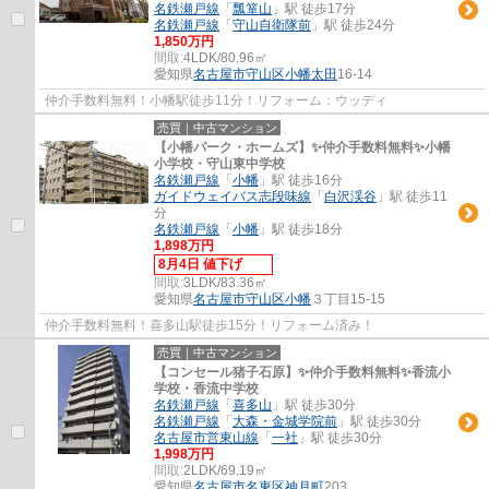
名鉄瀬戸線
「
瓢箪山
」駅 徒歩17分
名鉄瀬戸線
「
守山自衛隊前
」駅 徒歩24分
1,850万円
間取:
4LDK/80.96㎡
愛知県
名古屋市守山区
小幡太田
16-14
仲介手数料無料！小幡駅徒歩11分！リフォーム：ウッディ
売買｜中古マンション
【小幡パーク・ホームズ】✨️仲介手数料無料✨️小幡
小学校・守山東中学校
名鉄瀬戸線
「
小幡
」駅 徒歩16分
ガイドウェイバス志段味線
「
白沢渓谷
」駅 徒歩11
分
名鉄瀬戸線
「
小幡
」駅 徒歩18分
1,898万円
8月4日 値下げ
間取:
3LDK/83.36㎡
愛知県
名古屋市守山区
小幡
３丁目15-15
仲介手数料無料！喜多山駅徒歩15分！リフォーム済み！
売買｜中古マンション
【コンセール猪子石原】✨️仲介手数料無料✨️香流小
学校・香流中学校
名鉄瀬戸線
「
喜多山
」駅 徒歩30分
名鉄瀬戸線
「
大森・金城学院前
」駅 徒歩30分
名古屋市営東山線
「
一社
」駅 徒歩30分
1,998万円
間取:
2LDK/69.19㎡
愛知県
名古屋市名東区
神月町
203