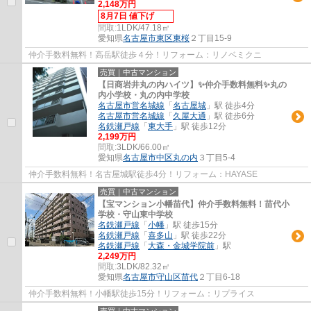
2,148万円
8月7日 値下げ
間取:
1LDK/47.18㎡
愛知県
名古屋市東区
東桜
２丁目15-9
仲介手数料無料！高岳駅徒歩４分！リフォーム：リノベミクニ
売買｜中古マンション
【日商岩井丸の内ハイツ】✨️仲介手数料無料✨️丸の
内小学校・丸の内中学校
名古屋市営名城線
「
名古屋城
」駅 徒歩4分
名古屋市営名城線
「
久屋大通
」駅 徒歩6分
名鉄瀬戸線
「
東大手
」駅 徒歩12分
2,199万円
間取:
3LDK/66.00㎡
愛知県
名古屋市中区
丸の内
３丁目5-4
仲介手数料無料！名古屋城駅徒歩4分！リフォーム：HAYASE
売買｜中古マンション
【宝マンション小幡苗代】仲介手数料無料！苗代小
学校・守山東中学校
名鉄瀬戸線
「
小幡
」駅 徒歩15分
名鉄瀬戸線
「
喜多山
」駅 徒歩22分
名鉄瀬戸線
「
大森・金城学院前
」駅
2,249万円
間取:
3LDK/82.32㎡
愛知県
名古屋市守山区
苗代
２丁目6-18
仲介手数料無料！小幡駅徒歩15分！リフォーム：リプライス
売買｜中古マンション