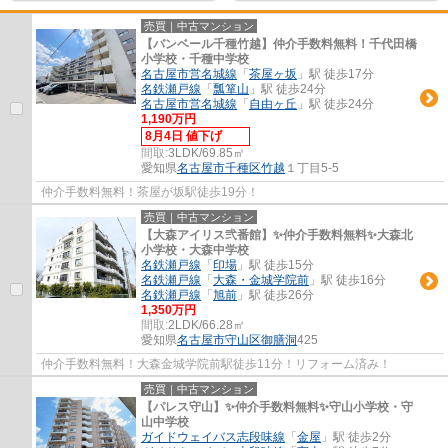
売買｜中古マンション
【バンベール千種竹越】仲介手数料無料！千代田橋
小学校・千種中学校
名古屋市営名城線
「
茶屋ヶ坂
」駅 徒歩17分
名鉄瀬戸線
「
瓢箪山
」駅 徒歩24分
名古屋市営名城線
「
自由ヶ丘
」駅 徒歩24分
1,190万円
8月4日 値下げ
間取:
3LDK/69.85㎡
愛知県
名古屋市千種区
竹越
１丁目5-5
仲介手数料無料！茶屋が坂駅徒歩19分！
売買｜中古マンション
【大森アイリス弐番館】✨️仲介手数料無料✨️大森北
小学校・大森中学校
名鉄瀬戸線
「
印場
」駅 徒歩15分
名鉄瀬戸線
「
大森・金城学院前
」駅 徒歩16分
名鉄瀬戸線
「
旭前
」駅 徒歩26分
1,350万円
間取:
2LDK/66.28㎡
愛知県
名古屋市守山区
御膳洞
425
仲介手数料無料！大森金城学院前駅徒歩11分！リフォーム済み！
売買｜中古マンション
【パレス守山】✨️仲介手数料無料✨️守山小学校・守
山中学校
ガイドウェイバス志段味線
「
金屋
」駅 徒歩2分