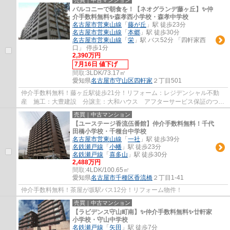
バルコニーで朝食を！【ネオグランデ藤ヶ丘】✨️仲
介手数料無料✨️森孝西小学校・森孝中学校
名古屋市営東山線
「
藤が丘
」駅 徒歩23分
名古屋市営東山線
「
本郷
」駅 徒歩30分
名古屋市営東山線
「
栄
」駅 バス52分 「四軒家西
口」 停歩1分
2,390万円
7月16日 値下げ
間取:
3LDK/73.17㎡
愛知県
名古屋市守山区
四軒家
２丁目501
仲介手数料無料！藤ヶ丘駅徒歩21分！リフォーム：レジデンシャル不動
産 施工：大豊建設 分譲主：大和ハウス アフターサービス保証のつい
た安心リフォーム物件です。
売買｜中古マンション
【ユーステージ香流伍番館】仲介手数料無料！千代
田橋小学校・千種台中学校
名古屋市営東山線
「
一社
」駅 徒歩39分
名鉄瀬戸線
「
小幡
」駅 徒歩23分
名鉄瀬戸線
「
喜多山
」駅 徒歩30分
2,488万円
間取:
4LDK/100.65㎡
愛知県
名古屋市千種区
香流橋
２丁目1-41
仲介手数料無料！茶屋が坂駅バス12分！リフォーム物件！
売買｜中古マンション
【ラビデンス守山町南】✨️仲介手数料無料✨️廿軒家
小学校・守山中学校
名鉄瀬戸線
「
矢田
」駅 徒歩7分