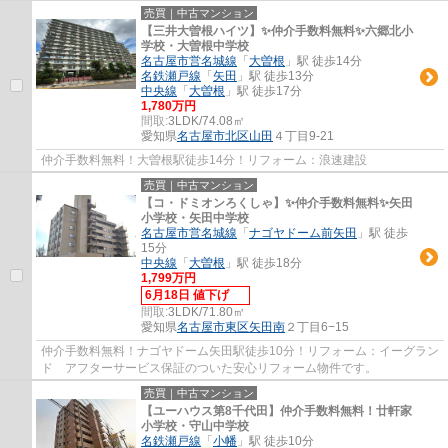
売買｜中古マンション
【三井大曽根ハイツ】✨️仲介手数料無料✨️六郷北小
学校・大曽根中学校
名古屋市営名城線
「
大曽根
」駅 徒歩14分
名鉄瀬戸線
「
矢田
」駅 徒歩13分
中央線
「
大曽根
」駅 徒歩17分
1,780万円
間取:
3LDK/74.08㎡
愛知県
名古屋市北区
山田
４丁目9-21
仲介手数料無料！大曽根駅徒歩14分！リフォーム：浪速建設
売買｜中古マンション
【コ・ドミオンろくしゃ】✨️仲介手数料無料✨️矢田
小学校・矢田中学校
名古屋市営名城線
「
ナゴヤドーム前矢田
」駅 徒歩
15分
中央線
「
大曽根
」駅 徒歩18分
1,799万円
6月18日 値下げ
間取:
3LDK/71.80㎡
愛知県
名古屋市東区
矢田南
２丁目6−15
仲介手数料無料！ナゴヤドーム矢田駅徒歩10分！リフォーム：イーグラン
ド アフターサービス保証のついた安心リフォーム物件です。
売買｜中古マンション
【ユーハウス第8千代田】仲介手数料無料！廿軒家
小学校・守山中学校
名鉄瀬戸線
「
小幡
」駅 徒歩10分