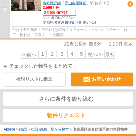
名鉄瀬戸線
「
守山自衛隊前
」駅 徒歩10分
2,599万円
2月9日 値下げ
間取:
4LDK/89.08㎡
愛知県
名古屋市守山区
町南
24-14
仲介手数料無料！矢田駅徒歩7分！リフォーム：ムゲンエステート 施
工：松村組 分譲主：一光開発
該当公開件数
83
件
1-20
件表示
1
2
3
4
5
<<前へ
次へ>>
最初
チェックした物件をまとめて
検討リストに追加
お問い合わせ
さらに条件を絞り込む
物件リクエスト
Aplace
>
(売買・投資)路線・駅から探す
>
名古屋鉄道名鉄瀬戸線の売買物件