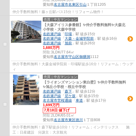
愛知県
名古屋市名東区
引山
１丁目1205
仲介手数料無料！藤ヶ丘駅バス15分！リフォーム物件！
売買｜中古マンション
【大森アイリス参番館】✨️仲介手数料無料✨️大森北
小学校・大森中学校
名鉄瀬戸線
「
印場
」駅 徒歩15分
名鉄瀬戸線
「
大森・金城学院前
」駅 徒歩16分
名鉄瀬戸線
「
旭前
」駅 徒歩26分
1,680万円
間取:
3LDK/77.64㎡
愛知県
名古屋市守山区
御膳洞
1112
仲介手数料無料！大森金城学院前・印場駅徒歩16分！リフォーム：ウッデ
ィ
売買｜中古マンション
【ライオンズマンション東白壁】✨️仲介手数料無料
✨️旭丘小学校・桜丘中学校
名鉄瀬戸線
「
森下
」駅 徒歩12分
名鉄瀬戸線
「
尼ケ坂
」駅 徒歩15分
名古屋市営桜通線
「
車道
」駅 徒歩17分
1,699万円
7月18日 値下げ
間取:
2LDK/65.01㎡
愛知県
名古屋市東区
徳川
１丁目808
仲介手数料無料！森下駅徒歩10分！リフォーム；インテリックス 施
工：日産建設 分譲主：大京観光