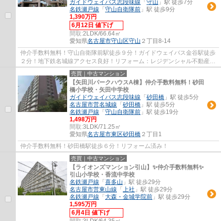
ガイドウェイバス志段味線
「
守山
」駅 徒歩7分
名鉄瀬戸線
「
守山自衛隊前
」駅 徒歩9分
1,390万円
6月12日 値下げ
間取:
2LDK/66.64㎡
愛知県
名古屋市守山区
守山
２丁目8-14
仲介手数料無料！守山自衛隊前駅徒歩９分！ガイドウェイバス金谷駅徒歩
２分！地下鉄名城線アクセス良好！リフォーム：レジデンシャル不動産
アフターサービス保証のついた安心リフォ...
売買｜中古マンション
【矢田川パークハウスA棟】仲介手数料無料！砂田
橋小学校・矢田中学校
ガイドウェイバス志段味線
「
砂田橋
」駅 徒歩5分
名古屋市営名城線
「
砂田橋
」駅 徒歩5分
名鉄瀬戸線
「
守山自衛隊前
」駅 徒歩19分
1,498万円
間取:
3LDK/71.25㎡
愛知県
名古屋市東区
砂田橋
２丁目1
仲介手数料無料！砂田橋駅徒歩６分！リフォーム済み！
売買｜中古マンション
【ライオンズマンション引山】✨️仲介手数料無料✨️
引山小学校・香流中学校
名鉄瀬戸線
「
喜多山
」駅 徒歩29分
名古屋市営東山線
「
上社
」駅 徒歩29分
名鉄瀬戸線
「
大森・金城学院前
」駅 徒歩29分
1,595万円
6月4日 値下げ
間取:
3LDK/64.35㎡