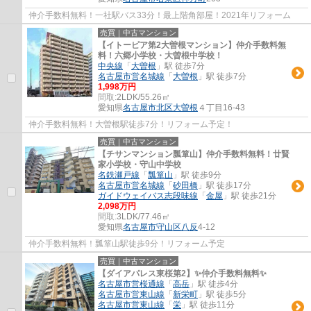
仲介手数料無料！一社駅バス33分！最上階角部屋！2021年リフォーム
売買｜中古マンション
【イトーピア第2大曽根マンション】仲介手数料無
料！六郷小学校・大曽根中学校！
中央線
「
大曽根
」駅 徒歩7分
名古屋市営名城線
「
大曽根
」駅 徒歩7分
1,998万円
間取:
2LDK/55.26㎡
愛知県
名古屋市北区
大曽根
４丁目16-43
仲介手数料無料！大曽根駅徒歩7分！リフォーム予定！
売買｜中古マンション
【チサンマンション瓢箪山】仲介手数料無料！廿賢
家小学校・守山中学校
名鉄瀬戸線
「
瓢箪山
」駅 徒歩9分
名古屋市営名城線
「
砂田橋
」駅 徒歩17分
ガイドウェイバス志段味線
「
金屋
」駅 徒歩21分
2,098万円
間取:
3LDK/77.46㎡
愛知県
名古屋市守山区
八反
4-12
仲介手数料無料！瓢箪山駅徒歩9分！リフォーム予定
売買｜中古マンション
【ダイアパレス東桜第2】✨️仲介手数料無料✨️
名古屋市営桜通線
「
高岳
」駅 徒歩4分
名古屋市営東山線
「
新栄町
」駅 徒歩5分
名古屋市営東山線
「
栄
」駅 徒歩11分