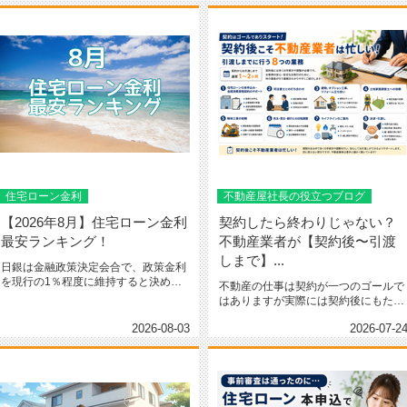
住宅ローン金利
不動産屋社長の役立つブログ
【2026年8月】住宅ローン金利
契約したら終わりじゃない？
最安ランキング！
不動産業者が【契約後〜引渡
しまで】...
日銀は金融政策決定会合で、政策金利
を現行の1％程度に維持すると決めま
不動産の仕事は契約が一つのゴールで
した。市場の想定通り！？変動金利...
はありますが実際には契約後にもたく
さんの業務を行う必要があります。...
2026-08-03
2026-07-2