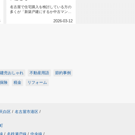
名古屋で住宅購入を検討している方の
多くが「新築戸建にするか中古マンシ
ョンにするか」で悩みます。特に最...
3
2026-03-12
建売おしゃれ
不動産用語
節約事例
保険
税金
リフォーム
天白区
/
名古屋市港区
/
町
線
/
名鉄瀬戸線
/
中央線
/