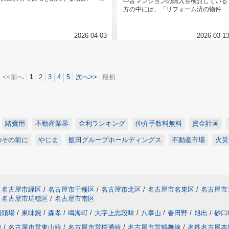
中古マンションの購入を検討している
2人とも住宅ローン控除を受ける...
方の中には、「リフォーム済の物件は
お得なのか？」と疑問に思う方も多...
2026-04-03
2026-03-1
<<前へ
1
2
3
4
5
次へ>>
最初
諸費用
不動産業界
金利ランキング
仲介手数料無料
資金計画
のその前に
やじま
飯田グループホールディングス
不動産市場
火災
名古屋市緑区
/
名古屋市千種区
/
名古屋市北区
/
名古屋市名東区
/
名古屋市
名古屋市瑞穂区
/
名古屋市南区
船頭場
/
東味鋺
/
森孝
/
鳴海町
/
大字上志段味
/
八事山
/
春田野
/
旭出
/
砂口
線
/
名古屋市営東山線
/
名古屋市営桜通線
/
名古屋市営鶴舞線
/
名鉄名古屋本