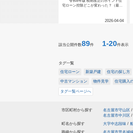
令和8年版 税制改正のポイント住
宅ローン控除どこが変わった？（最新
まとめ）・制度の「5年延長」・...
2026-04-04
89
1-20
該当公開件数
件
件表示
タグ一覧
住宅ローン
新築戸建
住宅の探し方
中古マンション
物件見学
住宅購入
タグ一覧ページへ
市区町村から探す
名古屋市守山区
/
名古屋市中川区
/
町名から探す
大字中志段味
/
路線から探す
名古屋市営名城