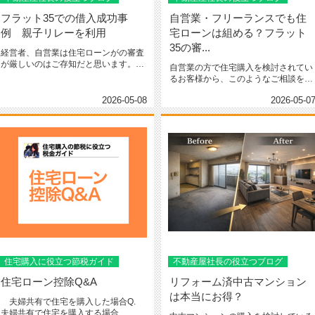
フラット35での借入成功事
自営業・フリーランスでも住
例 親子リレーを利用
宅ローンは組める？フラット
35の審...
経営者、自営業は住宅ローンがの審査
が厳しいのはご存知だと思います。経
自営業の方で住宅購入を検討されてい
営者であれば個人の所得以外に会社...
るお客様から、このようなご相談をい
ただくことが増えています。「自営...
2026-05-08
2026-05-0
住宅購入に役立つ節税ガイド
不動産屋社長の役立つブログ
住宅ローン控除Q&A
リフォーム済中古マンション
は本当にお得？
夫婦共有で住宅を購入した場合Q.
夫婦共有で住宅を購入する場合、