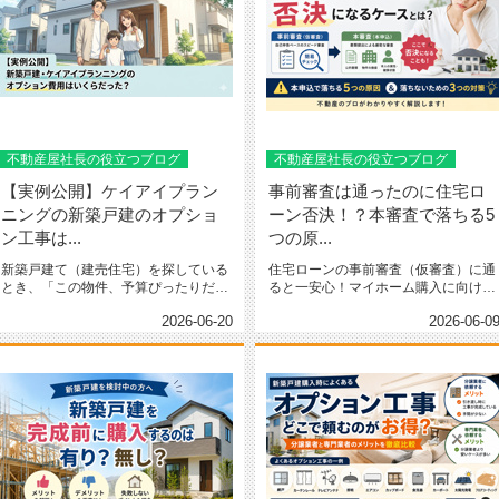
不動産屋社長の役立つブログ
不動産屋社長の役立つブログ
【実例公開】ケイアイプラン
事前審査は通ったのに住宅ロ
ニングの新築戸建のオプショ
ーン否決！？本審査で落ちる5
ン工事は...
つの原...
新築戸建て（建売住宅）を探している
住宅ローンの事前審査（仮審査）に通
とき、「この物件、予算ぴったりだか
ると一安心！マイホーム購入に向けて
ら買えそう！」と安心してはいけま...
本格始動という気持ちになりますよ...
2026-06-20
2026-06-0