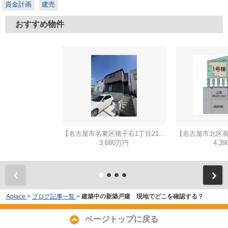
資金計画
建売
おすすめ物件
【名古屋市名東区猪子石1丁目2104新築戸建2号棟】✨️仲介手数料無料✨️猪子石小学校・猪高中学校
3,680万円
4,3
Aplace
>
ブログ記事一覧
>
建築中の新築戸建 現地でどこを確認する？
ページトップに戻る