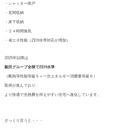
・シャッター雨戸
・玄関収納
・床下収納
・２４時間換気
・省エネ性能（ZEH水準対応が増加）
2025年以降は
飯田グループ全棟でZEH水準
（断熱等性能等級５＋一次エネルギー消費量等級６）
取得が進んでおり、
より快適で光熱費を抑えやすい住宅へ進化しています。
ざっくり言うと・・・