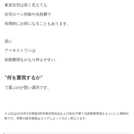
東栄住宅は高く見えても
住宅ローン控除や光熱費で
長期的にお得になることもあります。
逆に
アーネストワンは
初期費用をかなり抑えやすい。
”何を重視するか”
で選ぶのが賢い選択です。
※上記は2026年3月期第3四半期決算短信および各社戸建て分譲事業実績をもとにした概算比
較です。
実際の販売価格はエリアによって大きく異なります。