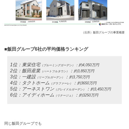
（出所）飯田グループの事業概要
■飯田グループ6社の平均価格ランキング
1位：東栄住宅
：約4,050万円
（ブルーミングガーデン）
2位：飯田産業
：
約3,850万円
（ハートフルタウン）
3位：一建設
：
約3,750万円
（リーブルガーデン）
4位：タクトホーム
：
約3650万円
（グラファーレ）
5位：アーネストワン
：
約3,450万円
（グレイドルガーデン）
6位：アイディホーム
：
約3250万円
（リナージュ）
同じ飯田グループでも