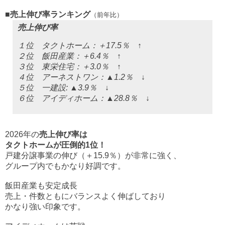
■売上伸び率ランキング
（前年比）
売上伸び率
１位 タクトホーム：＋17.5％ ↑
２位 飯田産業：＋6.4％ ↑
３位 東栄住宅：＋3.0％ ↑
４位 アーネストワン：▲1.2％ ↓
５位 一建設: ▲3.9％ ↓
６位 アイディホーム：▲28.8％ ↓
2026年の
売上伸び率は
タクトホームが圧倒的1位！
戸建分譲事業の伸び（＋15.9％）が非常に強く、
グループ内でもかなり好調です。
飯田産業も安定成長
売上・件数ともにバランスよく伸ばしており
かなり強い印象です。