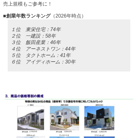
売上規模もご参考に！
■創業年数ランキング
（2026年時点）
１位 東栄住宅：74年
２位 一建設：58年
３位 飯田産業：46年
４位 アーネストワン：44年
５位 タクトホーム：41年
６位 アイディホーム：30年