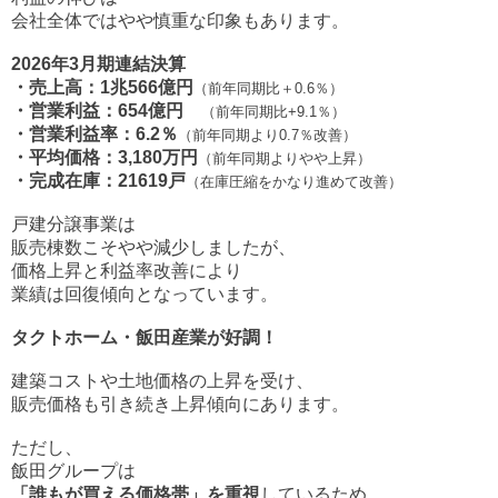
会社全体ではやや慎重な印象もあります。
2026年3月期連結決算
・売上高：1兆566億円
（前年同期比＋0.6％）
・営業利益：654億円
（前年同期比+9.1％）
・営業利益率：6.2％
（前年同期より0.7％改善）
・平均価格：3,180万円
（前年同期よりやや上昇）
・完成在庫：21619戸
（在庫圧縮をかなり進めて改善）
戸建分譲事業は
販売棟数こそやや減少しましたが、
価格上昇と利益率改善により
業績は回復傾向となっています。
タクトホーム・飯田産業が好調！
建築コストや土地価格の上昇を受け、
販売価格も引き続き上昇傾向にあります。
ただし、
飯田グループは
「誰もが買える価格帯」を重視
しているため、