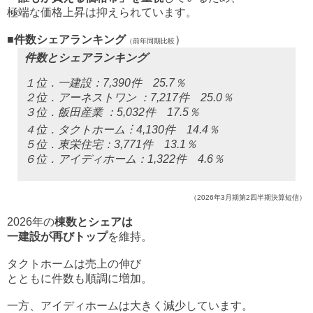
極端な価格上昇は抑えられています。
■件数シェアランキング
）
（前年同期比較
件数とシェアランキング
１位．一建設：7,390件 25.7％
２位．アーネストワン ：7,217件 25.0％
３位．飯田産業 ：5,032件 17.5％
４位．タクトホーム︙4,130件 14.4％
５位．東栄住宅：3,771件 13.1％
６位．アイディホーム：1,322件 4.6％
（2026年3月期第2四半期決算短信）
2026年の
棟数とシェアは
一建設が再びトップ
を維持。
タクトホームは売上の伸び
とともに件数も順調に増加。
一方、アイディホームは大きく減少しています。