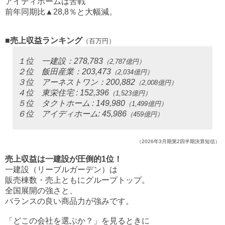
アイディホームは苦戦
前年同期比▲28,8％と大幅減。
■売上収益ランキング
（百万円）
１位 一建設：278,783
（2,787億円）
２位 飯田産業：203,473
（2,034億円）
３位 アーネストワン：200,882
（2,008億円）
４位 東栄住宅 : 152,396
（1,523億円）
５位 タクトホーム : 149,980
（1,499億円）
６位 アイディホーム: 45,986
（459億円）
（2026年3月期第2四半期決算短信）
売上収益は一建設が圧倒的1位！
一建設（リーブルガーデン）は
販売棟数・売上ともにグループトップ。
全国展開の強さと、
バランスの良い商品力が強みです。
「どこの会社を選ぶか？」を見るときに