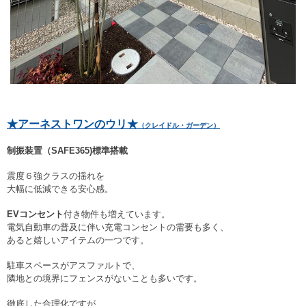
★アーネストワンのウリ★
（クレイドル・ガーデン）
制振装置（SAFE365)標準搭載
震度６強クラスの揺れを
大幅に低減できる安心感。
EVコンセント
付き物件も増えています。
電気自動車の普及に伴い充電コンセントの需要も多く、
あると嬉しいアイテムの一つです。
駐車スペースがアスファルトで、
隣地との境界にフェンスがないことも多いです。
徹底した合理化ですが、