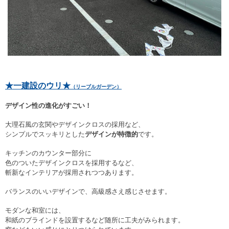
★一建設のウリ★
（リーブルガーデン）
デザイン性の進化がすごい！
大理石風の玄関やデザインクロスの採用など、
シンプルでスッキリとした
デザインが特徴的
です。
キッチンのカウンター部分に
色のついたデザインクロスを採用するなど、
斬新なインテリアが採用されつつあります。
バランスのいいデザインで、高級感さえ感じさせます。
モダンな和室には、
和紙のブラインドを設置するなど随所に工夫がみられます。