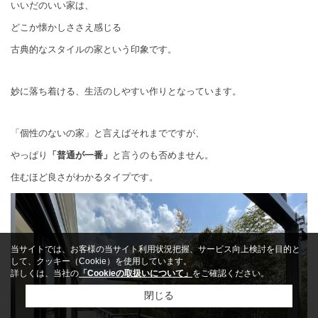
いいだのいい家は、
どこか懐かしささえ感じる
古典的なスタイルの家という印象です。
妙に落ち着ける、
生活のしやすい作りとなっています。
「個性のないの家」と言えばそれまでですが、
やっぱり
「普通が一番」
と言うのも否めません。
住むほど良さがわかるタイプです。
当サイトでは、お客様の当サイト利用状況把握、サービス向上検討を目的と
して、クッキー（Cookie）を使用しています。
詳しくは、当社の
「Cookieの取扱いについて」
をご確認ください。
閉じる