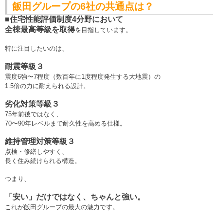
飯田グループの6社の共通点は？
■住宅性能評価制度4分野において
全棟最高等級
を取得
を目指しています。
特に注目したいのは、
耐震等級３
震度6強〜7程度
（数百年に1度程度発生する大地震）の
1.5倍の力に耐えられる設計。
劣化対策等級３
75年前後ではなく、
70〜90年レベルまで耐久性を高める仕様。
維持管理対策等級３
点検・修繕しやすく、
長く住み続けられる構造。
つまり、
「安い」だけではなく、ちゃんと強い。
これが飯田グループの最大の魅力です。