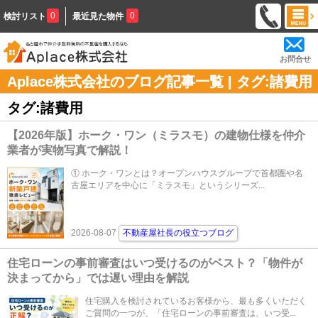
0
0
検討リスト
最近見た物件
お問合せ
Aplace株式会社のブログ記事一覧 | タグ:諸費用
タグ:諸費用
【2026年版】ホーク・ワン（ミラスモ）の建物仕様を仲介
業者が実物写真で解説！
① ホーク・ワンとは？オープンハウスグループで首都圏や名
古屋エリアを中心に「ミラスモ」というシリーズ...
2026-08-07
不動産屋社長の役立つブログ
住宅ローンの事前審査はいつ受けるのがベスト？「物件が
決まってから」では遅い理由を解説
住宅購入を検討されているお客様から、最も多くいただく
ご質問の一つが、「住宅ローンの事前審査は、いつ受...