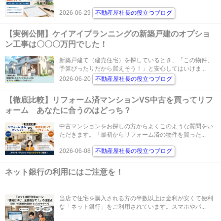
2026-06-29
不動産屋社長の役立つブログ
【実例公開】ケイアイプランニングの新築戸建のオプショ
ン工事は〇〇〇万円でした！
新築戸建て（建売住宅）を探しているとき、「この物件、
予算ぴったりだから買えそう！」と安心してはいけま...
2026-06-20
不動産屋社長の役立つブログ
【徹底比較】リフォーム済マンションVS中古を買ってリフ
ォーム あなたに合うのはどっち？
中古マンションをお探しの方からよくこのような質問をい
ただきます。「最初からリフォーム済の物件を買った...
2026-06-08
不動産屋社長の役立つブログ
ネット銀行の利用にはご注意を！
当店で住宅を購入される方の半数以上は金利が安くて便利
な「ネット銀行」をご利用されています。スマホやパ...