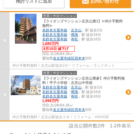
検討リストに追加
お問い合わせ
売買｜中古マンション
【ライオンズマンション左京山第3】✨️仲介手数料
無料✨️
名鉄名古屋本線
「
左京山
」駅 徒歩2分
名鉄名古屋本線
「
鳴海
」駅 徒歩16分
名鉄名古屋本線
「
有松
」駅 徒歩16分
1,880万円
8月10日 値下げ
間取:
2LDK/64.36㎡
愛知県
名古屋市緑区
四本木
505
仲介手数料無料！左京山駅徒歩2分！リフォーム：ランドネット
売買｜中古マンション
【ライオンズマンション左京山第参】仲介手数料無
料！平子小学校・左京山中学校
名鉄名古屋本線
「
左京山
」駅 徒歩2分
名鉄名古屋本線
「
鳴海
」駅 徒歩16分
名鉄名古屋本線
「
有松
」駅 徒歩16分
1,999万円
間取:
2LDK/64.36㎡
愛知県
名古屋市緑区
四本木
505
仲介手数料無料！左京山駅徒歩２分！リフォーム：HAYASE
該当公開件数
2
件
1-2
件表示