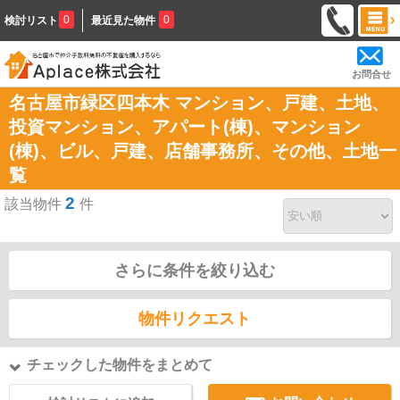
0
0
検討リスト
最近見た物件
お問合せ
名古屋市緑区四本木 マンション、戸建、土地、
投資マンション、アパート(棟)、マンション
(棟)、ビル、戸建、店舗事務所、その他、土地一
覧
2
該当物件
件
さらに条件を絞り込む
物件リクエスト
チェックした物件をまとめて