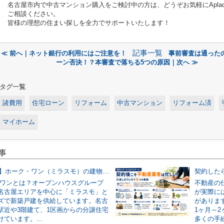
名古屋市内で中古マンション購入をご検討中の方は、どうぞお気軽にAplac
ご相談ください。
皆様の理想の住まい探しを全力でサポートいたします！
記事一覧
≪ 前へ｜ネット銀行の利用にはご注意を！
事前審査は通った
ーン否決！？本審査で落ちる5つの原因｜次へ ≫
タグ一覧
諸費用
住宅ローン
リフォーム
中古マンション
リフォーム済
マイホーム
事
【2026年版】ホーク・ワン（ミラスモ）の建物仕様を仲介業者が実物写真で解説！
・ワンとは？オープンハウスグループ
不動産の
名古屋エリアを中心に「ミラスモ」と
が実際に
ズで新築戸建を供給しています。名古
がありま
駅近や3階建て、1区画からの分譲住宅
1ヶ月～
ています。...
多くの手続