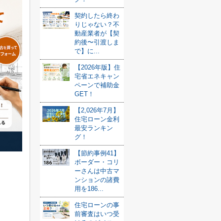
契約したら終わ
りじゃない？不
動産業者が【契
約後〜引渡しま
で】に...
【2026年版】住
宅省エネキャン
ペーンで補助金
GET！
【2,026年7月】
住宅ローン金利
最安ランキン
グ！
【節約事例41】
ボーダー・コリ
ーさんは中古マ
ンションの諸費
用を186...
住宅ローンの事
前審査はいつ受