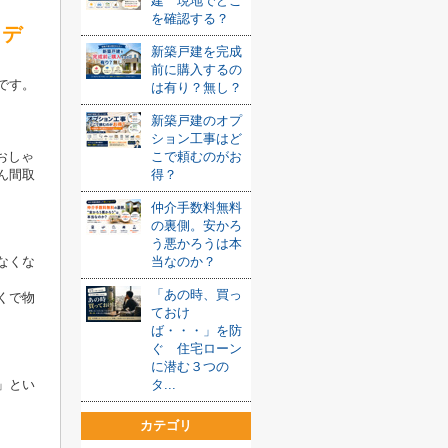
建 現地でどこ
を確認する？
・デ
新築戸建を完成
前に購入するの
です。
は有り？無し？
新築戸建のオプ
ション工事はど
おしゃ
こで頼むのがお
ん間取
得？
仲介手数料無料
の裏側。安かろ
う悪かろうは本
なくな
当なのか？
「あの時、買っ
くで物
ておけ
ば・・・」を防
ぐ 住宅ローン
に潜む３つの
」とい
タ...
カテゴリ