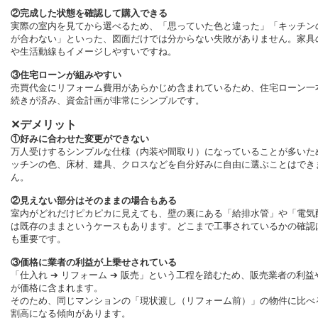
②完成した状態を確認して購入できる
実際の室内を見てから選べるため、「思っていた色と違った」「キッチン
が合わない」といった、図面だけでは分からない失敗がありません。家具
や生活動線もイメージしやすいですね。
③住宅ローンが組みやすい
売買代金にリフォーム費用があらかじめ含まれているため、住宅ローン一
続きが済み、資金計画が非常にシンプルです。
✕デメリット
①好みに合わせた変更ができない
万人受けするシンプルな仕様（内装や間取り）になっていることが多いた
ッチンの色、床材、建具、クロスなどを自分好みに自由に選ぶことはでき
ん。
②見えない部分はそのままの場合もある
室内がどれだけピカピカに見えても、壁の裏にある「給排水管」や「電気
は既存のままというケースもあります。どこまで工事されているかの確認
も重要です。
③価格に業者の利益が上乗せされている
「仕入れ ➔ リフォーム ➔ 販売」という工程を踏むため、販売業者の利益
が価格に含まれます。
そのため、同じマンションの「現状渡し（リフォーム前）」の物件に比べ
割高になる傾向があります。