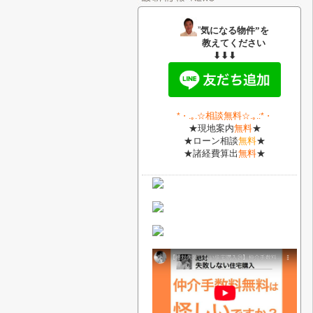
”
気になる物件”を
教えてください
⬇⬇⬇
相談無料
*・
.｡.
☆
☆.｡.:*・
★現地案内
無料
★
★ローン相談
無料
★
★諸経費算出
無料
★