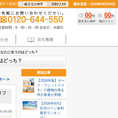
で新築戸建てを探すならAplace
最終更新：2026年08月08日
00
00
件
件
最近見た物件
検討リスト
営業時間：9：00～19：00
定休日：水曜日
あなたに合うのはどっち？
はどっち？
最新記事
へ ≫
【2026年版】ホー
ク・ワン（ミラス
モ）の建物仕様を
リフ
仲介業者が実物...
【2026年8月】
住宅ローン金利
26-06-08
最安ランキン
グ！