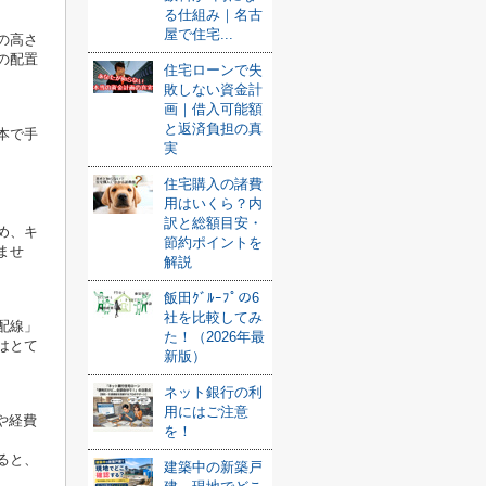
る仕組み｜名古
屋で住宅...
の高さ
の配置
住宅ローンで失
敗しない資金計
画｜借入可能額
と返済負担の真
本で手
実
住宅購入の諸費
用はいくら？内
訳と総額目安・
め、キ
節約ポイントを
ませ
解説
飯田ｸﾞﾙｰﾌﾟの6
社を比較してみ
配線」
た！（2026年最
はとて
新版）
ネット銀行の利
用にはご注意
や経費
を！
ると、
建築中の新築戸