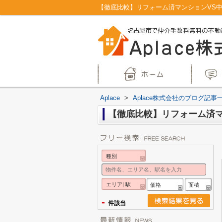
【徹底比較】リフォーム済マンションVS中
Aplace
>
Aplace株式会社のブログ記事
【徹底比較】リフォーム済
種別
エリア| 駅
価格
面積
-
件該当