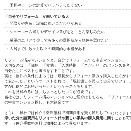
・予算やローンの計算でハラハラしたくない
「自分でリフォーム」が向いている人
・間取りや内装、設備に強いこだわりがある
・ショールーム巡りやデザイン選びをとことん楽しみたい
・希望のエリアで少しでも多くの選択肢から物件を選びたい
・入居までに数ヶ月以上の時間的な余裕がある
リフォーム済みマンションと、自分でリフォームする中古マンション。
大切なのは、「価格」「立地」「入居時期」「こだわり」のバランスを考
自分たちにベストな選択をすることです。
実は、物件の条件によっては「最初からリフォーム済みを購入した方がト
で安かった」というケースもあれば、「現状渡しを買って自分でリフォー
方が圧倒的にお得だった」というケースもあります。
これを見極めるには、ちょっとしたコツが必要です。
当社では、リフォーム済みマンションのご紹介はもちろん、「リフォーム
の中古マンション探し」も大歓迎です！
さらに、弊社では仲介手数料無料で初期費用を賢く節約していただけます
浮いた分の諸費用をリフォーム代や新しい家具の購入費用に回す
ことも可
す！（仲介手数料無料は物件によって異なります）