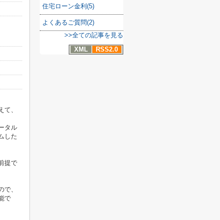
住宅ローン金利(5)
よくあるご質問(2)
>>全ての記事を見る
XML
RSS2.0
えて、
ータル
ムした
前提で
ので、
能で