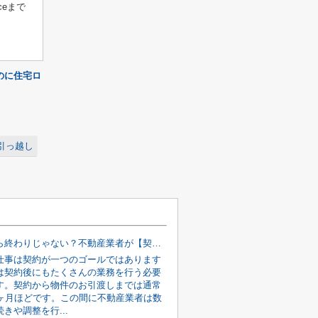
eまで
のに住宅ロ
引っ越し
契約したら終わりじゃない？不動産業者が【契約後〜引渡しまで】に行う裏側の仕事
仕事は契約が一つのゴールではあります
は契約後にもたくさんの業務を行う必要
す。契約から物件のお引渡しまでは通常
2ヶ月ほどです。この間に不動産業者は数
きや調整を行...