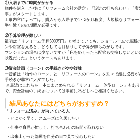
①入居までに時間がかかる
物件を購入した後に「リフォーム会社の選定」「設計の打ち合わせ」「実
事」がスタートします。
工事内容によっては、購入から入居まで1～3か月程度、大規模なリフォー
半年近くのの期間が必要です。
②予算管理が難しい
最初は「リフォーム予算500万円」と考えていても、ショールームで最新
ンや浴室を見ると、どうしても目移りして予算が膨らみがちです。
マンションの場合は少ないですが「床をめくったら配管も交換しないとい
状況だった」というケースもあります。
③資金計画（ローン）の手続きがやや複雑
一昔前は「物件のローン」と「リフォームのローン」を別々で組む必要が
手続きが非常に大変でした。
※最近はこれらを一本にまとめられる「リフォーム一体型ローン」もあり
で、資金計画の手続きについては事前に私どもへご相談ください。
結局あなたにはどちらがおすすめ？
「リフォーム済み」が向いている人
・とにかく早く、スムーズに入居したい
・仕事や育児が忙しく、打ち合わせの時間が取れない
・出来上がった部屋を自分の目で見て安心したい