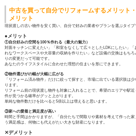
中古を買って自分でリフォームするメリット
メリット
現状渡しの古い物件を安く買い、自分で好みの業者やプランを選ぶタイプ
●メリット
①自分好みの空間を100％作れる（最大の魅力）
対面キッチンに変えたい」「和室をなくして広々としたLDKにしたい」「
れなワークスペースや大容量の収納を作りたい」など設備の交換はもちろ
りの変更だって可能です。
あなたのライフスタイルに合わせた理想の住まいを形にできます。
②物件選びがの幅が大幅に広がる
「リフォーム済み物件」だけに絞って探すと、市場に出ている選択肢は少
ります。
リフォーム前の現状渡し物件も対象に入れることで、希望のエリアや駅近
件が見つかる確率がグッと上がります。
単純な物件数だけを比べると5倍以上は増えると思います。
③家への愛着と満足度が高い
時間と手間はかかりますが、「自分たちで間取りや素材を考えて作った家
う満足感は、何物にも代えがたい大きな財産になります。
✕デメリット