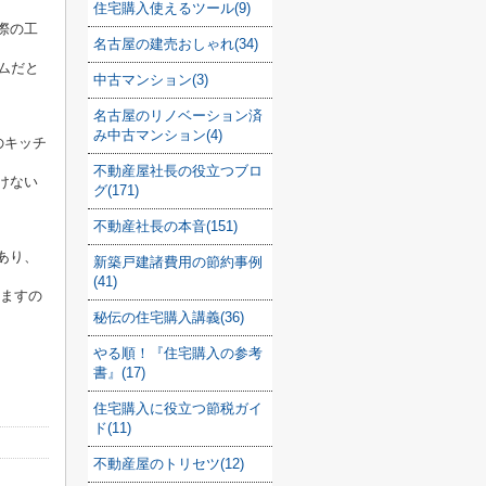
住宅購入使えるツール(9)
際の工
名古屋の建売おしゃれ(34)
ムだと
中古マンション(3)
名古屋のリノベーション済
み中古マンション(4)
のキッチ
不動産屋社長の役立つブロ
けない
グ(171)
不動産社長の本音(151)
あり、
新築戸建諸費用の節約事例
(41)
ますの
秘伝の住宅購入講義(36)
やる順！『住宅購入の参考
書』(17)
住宅購入に役立つ節税ガイ
ド(11)
不動産屋のトリセツ(12)