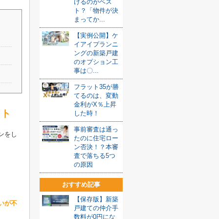
けるのがベス
ト？「物件が決
まってか...
【実例公開】ケ
イアイプランニ
ングの新築戸建
のオプション工
事は〇...
フラット35が勝
てるのは、変動
金利がX％上昇
ット
した時！
事前審査は通っ
ンをし
たのに住宅ロー
ン否決！？本審
査で落ちる5つ
の原因
おすすめ記事
【保存版】新築
いが不
戸建ての仲介手
数料が0円にな