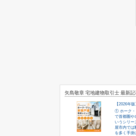
矢島敬章 宅地建物取引士 最新記
① ホーク
で首都圏や
いうシリー
屋市内では
を多く手掛け