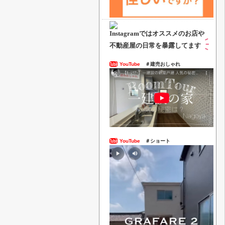
Instagramでは
オススメのお店や
不動産屋の日常を暴露してます
YouTube
＃建売おしゃれ
YouTube
＃ショート