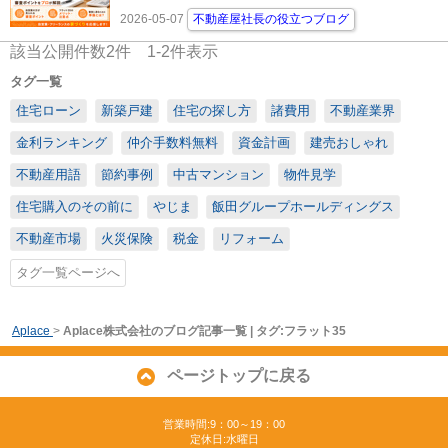
2026-05-07
不動産屋社長の役立つブログ
該当公開件数
2
件
1-2
件表示
タグ一覧
住宅ローン
新築戸建
住宅の探し方
諸費用
不動産業界
金利ランキング
仲介手数料無料
資金計画
建売おしゃれ
不動産用語
節約事例
中古マンション
物件見学
住宅購入のその前に
やじま
飯田グループホールディングス
不動産市場
火災保険
税金
リフォーム
タグ一覧ページへ
Aplace
>
Aplace株式会社のブログ記事一覧 | タグ:フラット35
ページトップに戻る
営業時間:9：00～19：00
定休日:水曜日