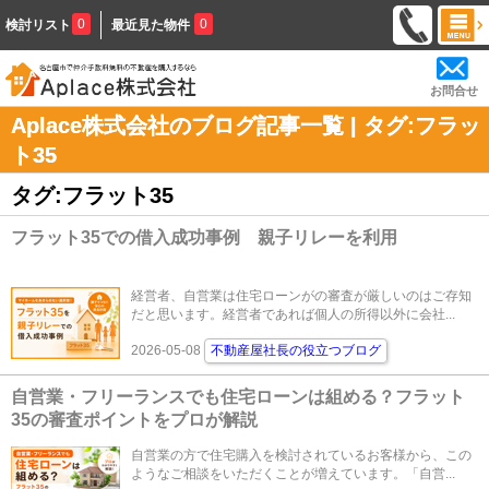
0
0
検討リスト
最近見た物件
お問合せ
Aplace株式会社のブログ記事一覧 | タグ:フラッ
ト35
タグ:フラット35
フラット35での借入成功事例 親子リレーを利用
経営者、自営業は住宅ローンがの審査が厳しいのはご存知
だと思います。経営者であれば個人の所得以外に会社...
2026-05-08
不動産屋社長の役立つブログ
自営業・フリーランスでも住宅ローンは組める？フラット
35の審査ポイントをプロが解説
自営業の方で住宅購入を検討されているお客様から、この
ようなご相談をいただくことが増えています。「自営...