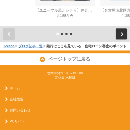
【ユニーブル黒川シティ】仲介手数料無料！城北小学校・北陵中学校
3,199万円
4,3
Aplace
>
ブログ記事一覧
>
銀行はここを見ている！住宅ローン審査のポイント
ページトップに戻る
営業時間:9：00～19：00
定休日:水曜日
ホーム
会社概要
お問い合わせ
PCサイト