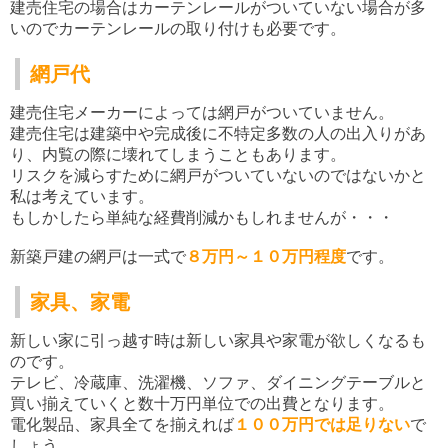
建売住宅の場合はカーテンレールがついていない場合が多
いのでカーテンレールの取り付けも必要です。
網戸代
建売住宅メーカーによっては網戸がついていません。
建売住宅は建築中や完成後に不特定多数の人の出入りがあ
り、内覧の際に
壊れてしまうこともあります。
リスクを減らすために網戸がついていないのではないかと
私は考えています。
もしかしたら単純な経費削減かもしれませんが・・・
新築戸建の網戸は一式で
８万円～１０万円程度
です。
家具、家電
新しい家に引っ越す時は新しい家具や家電が欲しくなるも
のです。
テレビ、冷蔵庫、洗濯機、ソファ、ダイニングテーブルと
買い揃えていくと数十万円単位での出費となります。
電化製品、家具全てを揃えれば
１００万円では足りない
で
しょう。