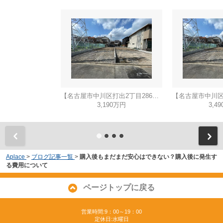
【名古屋市中川区打出2丁目286新築戸建A号棟】仲介手数料無料！荒子小学校・一柳中学校
3,190万円
3,4
Aplace
>
ブログ記事一覧
>
購入後もまだまだ安心はできない？購入後に発生す
る費用について
ページトップに戻る
営業時間:9：00～19：00
定休日:水曜日