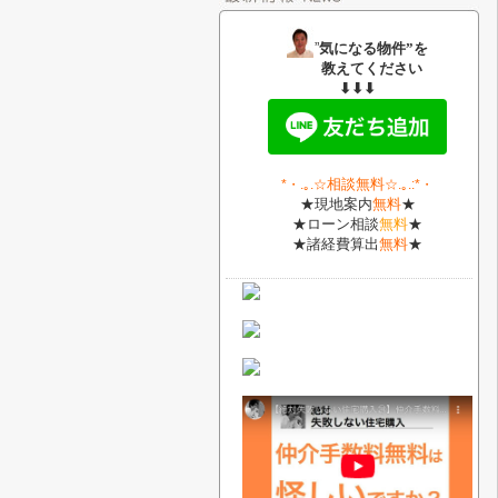
”
気になる物件”を
教えてください
⬇⬇⬇
相談無料
*・
.｡.
☆
☆.｡.:*・
★現地案内
無料
★
★ローン相談
無料
★
★諸経費算出
無料
★