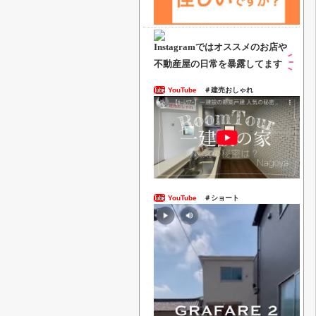
Instagramでは
オススメのお店や
不動産屋の日常を暴露してます
YouTube
＃建売おしゃれ
YouTube
＃ショート