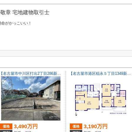
敬章 宅地建物取引士
懸命がかっこいい！
【名古屋市中川区打出2丁目286新築戸建B号棟】仲介手数料無料！荒子小学校・一柳中学校
【名古屋市港区稲永５丁目1349新築戸建】仲介手数料無料！
3,490万円
3,190万円
価格
価格