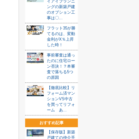
イアイプランニ
ングの新築戸建
のオプション工
事は〇...
フラット35が勝
てるのは、変動
金利がX％上昇
した時！
事前審査は通っ
たのに住宅ロー
ン否決！？本審
査で落ちる5つ
の原因
【徹底比較】リ
フォーム済マン
ションVS中古
を買ってリフォ
ーム あ...
おすすめ記事
【保存版】新築
戸建ての仲介手