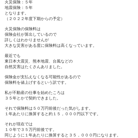
火災保険：５年
地震保険：５年
となります。
（２０２２年度下期からの予定）
火災保険の保険料は
保険会社が算出しているので
詳しくはわかりませんが
大きな災害がある度に保険料は高くなっています。
最近でも
東日本大震災、熊本地震、台風などの
自然災害はたくさんありました。
保険金が支払えなくなる可能性があるので
保険料を値上げするという訳です。
私が不動産の仕事を始めたころは
３５年とかで契約できました。
それで保険料は５０万円前後だった気がします。
１年あたりに換算すると約１５，０００円以下です。
それが現在では
１０年で３５万円前後です。
同じように１年あたりに換算すると３５，０００円になります。