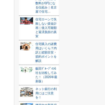
数料が0円にな
る仕組み｜名古
屋で住宅...
住宅ローンで失
敗しない資金計
画｜借入可能額
と返済負担の真
実
住宅購入の諸費
用はいくら？内
訳と総額目安・
節約ポイントを
解説
飯田ｸﾞﾙｰﾌﾟの6
社を比較してみ
た！（2026年最
新版）
ネット銀行の利
用にはご注意
を！