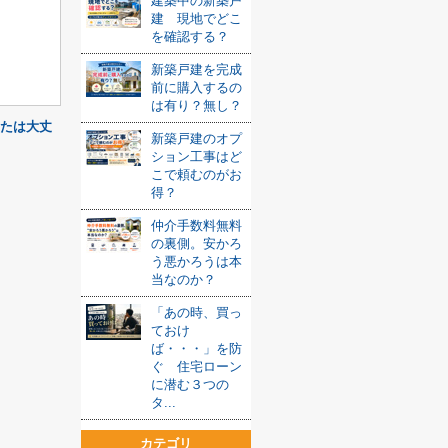
建築中の新築戸
建 現地でどこ
を確認する？
新築戸建を完成
前に購入するの
は有り？無し？
たは大丈
新築戸建のオプ
ション工事はど
こで頼むのがお
得？
仲介手数料無料
の裏側。安かろ
う悪かろうは本
当なのか？
「あの時、買っ
ておけ
ば・・・」を防
ぐ 住宅ローン
に潜む３つの
タ...
カテゴリ