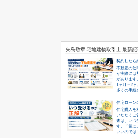
矢島敬章 宅地建物取引士 最新記
不動産の仕
が実際には
があります
1ヶ月～2
多くの手続き
住宅購入を
いただくご
査は、いつ
す。「気に
いいのでは？