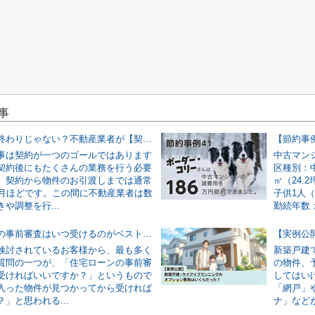
事
契約したら終わりじゃない？不動産業者が【契約後〜引渡しまで】に行う裏側の仕事
事は契約が一つのゴールではあります
中古マン
契約後にもたくさんの業務を行う必要
区種別：中
。契約から物件のお引渡しまでは通常
㎡（24.
ヶ月ほどです。この間に不動産業者は数
子供1人
や調整を行...
勤続年数：.
住宅ローンの事前審査はいつ受けるのがベスト？「物件が決まってから」では遅い理由を解説
検討されているお客様から、最も多く
新築戸建
質問の一つが、「住宅ローンの事前審
の物件、
受ければいいですか？」というもので
してはい
入った物件が見つかってから受ければ
「網戸」
」と思われる...
ナ」などが