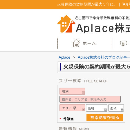
火災保険の契約期間が最大５年に。｜仲介手
Aplace
>
Aplace株式会社のブログ記事
火災保険の契約期間が最大
種別
エリア| 駅
価格
面積
-
件該当