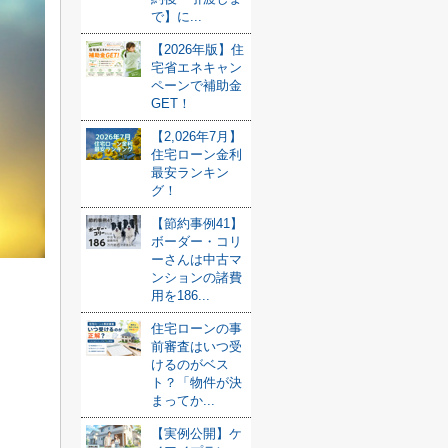
で】に...
【2026年版】住
宅省エネキャン
ペーンで補助金
GET！
【2,026年7月】
住宅ローン金利
最安ランキン
グ！
【節約事例41】
ボーダー・コリ
ーさんは中古マ
ンションの諸費
用を186...
住宅ローンの事
前審査はいつ受
けるのがベス
ト？「物件が決
まってか...
【実例公開】ケ