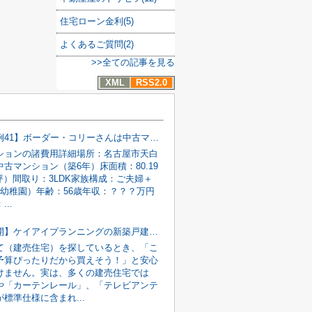
住宅ローン金利(5)
よくあるご質問(2)
>>全ての記事を見る
XML
RSS2.0
【節約事例41】ボーダー・コリーさんは中古マンションの諸費用を186万円安くできました！
ションの諸費用詳細場所：名古屋市天白
古マンション（築6年）床面積：80.19
2坪）間取り：3LDK家族構成：ご夫婦＋
（幼稚園）年齢：56歳年収：？？？万円
..
【実例公開】ケイアイプランニングの新築戸建のオプション工事は〇〇〇万円でした！
て（建売住宅）を探しているとき、「こ
予算ぴったりだから買えそう！」と安心
けません。実は、多くの建売住宅では
や「カーテンレール」、「テレビアンテ
標準仕様に含まれ...