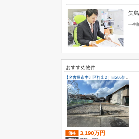
矢島
一生
おすすめ物件
【名古屋市中川区打出2丁目286新築戸建A号棟】仲介手数料無料！荒子小学校・一柳中学校
3,190万円
価格