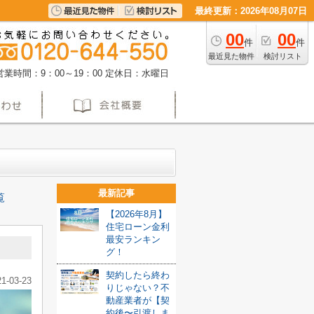
最終更新：2026年08月07日
00
00
件
件
最近見た物件
検討リスト
営業時間：9：00～19：00
定休日：水曜日
最新記事
覧
【2026年8月】
住宅ローン金利
最安ランキン
グ！
契約したら終わ
21-03-23
りじゃない？不
動産業者が【契
約後〜引渡しま