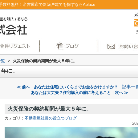
数料無料！名古屋市で新築戸建てを探すならAplace
一覧
>
火災保険の契約期間が最大５年に。
５年に。
記事一
≪ 前へ｜あなたは住宅にいくらまでお金をかけますか？
あなたは大丈夫？住宅購入の前に考えること｜次へ ≫
火災保険の契約期間が最大５年に。
カテゴリ：
不動産屋社長の役立つブログ
20