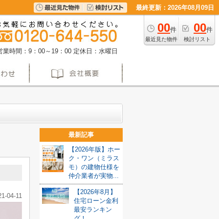
最終更新：2026年08月09日
00
00
件
件
最近見た物件
検討リスト
営業時間：9：00～19：00
定休日：水曜日
最新記事
【2026年版】ホー
ク・ワン（ミラス
モ）の建物仕様を
仲介業者が実物...
【2026年8月】
21-04-11
住宅ローン金利
最安ランキン
グ！