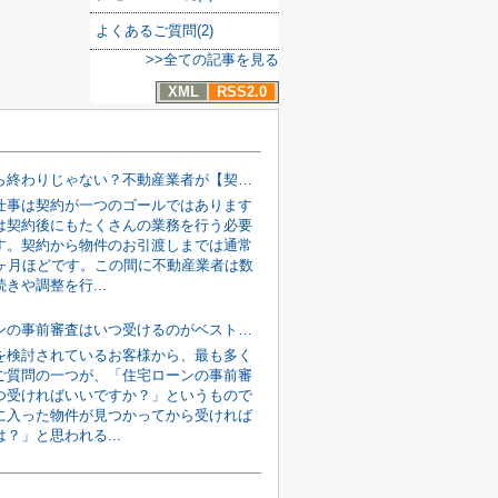
よくあるご質問(2)
>>全ての記事を見る
XML
RSS2.0
契約したら終わりじゃない？不動産業者が【契約後〜引渡しまで】に行う裏側の仕事
仕事は契約が一つのゴールではあります
は契約後にもたくさんの業務を行う必要
す。契約から物件のお引渡しまでは通常
2ヶ月ほどです。この間に不動産業者は数
きや調整を行...
住宅ローンの事前審査はいつ受けるのがベスト？「物件が決まってから」では遅い理由を解説
を検討されているお客様から、最も多く
ご質問の一つが、「住宅ローンの事前審
つ受ければいいですか？」というもので
に入った物件が見つかってから受ければ
？」と思われる...