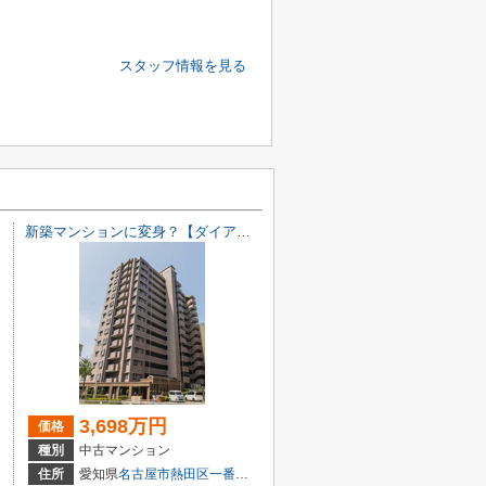
スタッフ情報を見る
新築マンションに変身？【ダイアパレス白鳥庭園通り】仲介手数料無料！船方小学校・日比野中学校
3,698万円
価格
種別
中古マンション
目7-18
住所
愛知県
名古屋市熱田区
一番
３丁目6-11