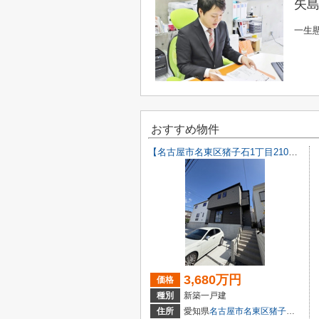
矢島
一生
おすすめ物件
【名古屋市名東区猪子石1丁目2104新築戸建2号棟】✨️仲介手数料無料✨️猪子石小学校・猪高中学校
3,680万円
価格
種別
新築一戸建
住所
愛知県
名古屋市名東区
猪子石
１丁目