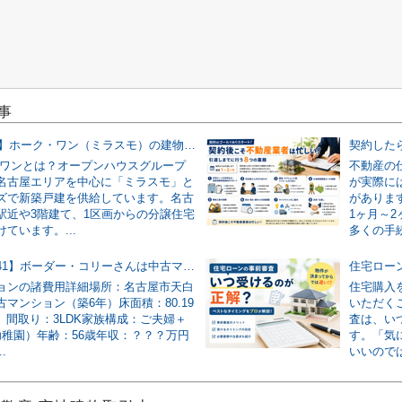
事
【2026年版】ホーク・ワン（ミラスモ）の建物仕様を仲介業者が実物写真で解説！
・ワンとは？オープンハウスグループ
不動産の
名古屋エリアを中心に「ミラスモ」と
が実際に
ズで新築戸建を供給しています。名古
がありま
駅近や3階建て、1区画からの分譲住宅
1ヶ月～
ています。...
多くの手続
【節約事例41】ボーダー・コリーさんは中古マンションの諸費用を186万円安くできました！
ョンの諸費用詳細場所：名古屋市天白
住宅購入
マンション（築6年）床面積：80.19
いただく
坪）間取り：3LDK家族構成：ご夫婦＋
査は、い
幼稚園）年齢：56歳年収：？？？万円
す。「気
.
いいのでは