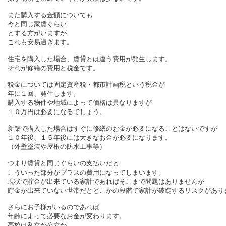
また購入する金額についても
今と同じ家賃ぐらい
とする方がいますが
これも安易過ぎます。
住宅を購入した場合、賃貸とは違う費用が発生します。
それが修繕の費用と税金です。
税金については固定資産税・都市計画税という税金が
年に１回、発生します。
購入する物件や地域によって価格は異なりますが
１０万円は必要になるでしょう。
新築で購入した場合はすぐに修繕のお金が必要になることはないですが
１０年後、１５年後には大きなお金が必要になります。
（外壁塗装や屋根の防水工事等）
つまり賃貸と同じぐらいの支払いだと
こういった部分がプラスの費用になってしまいます。
現状で貯金が出来ている家計であればそこまで問題はありませんが
貯金が出来ていない世帯だとどこかの段階で家計が破綻するリスクがあり
さらにお子様がいるのであれば
年齢によって必要なお金が変わります。
高校は私立か公立か