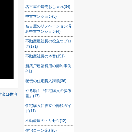
名古屋の建売おしゃれ(34)
中古マンション(3)
名古屋のリノベーション済
み中古マンション(4)
不動産屋社長の役立つブロ
グ(171)
不動産社長の本音(151)
新築戸建諸費用の節約事例
(41)
秘伝の住宅購入講義(36)
やる順！『住宅購入の参考
付金は住宅
書』(17)
住宅購入に役立つ節税ガイ
ド(11)
不動産屋のトリセツ(12)
住宅ローン金利(5)