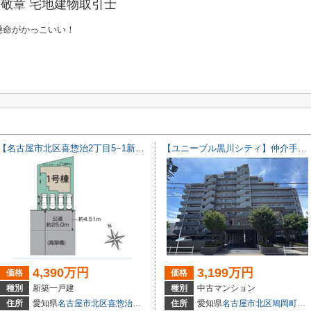
敬章 宅地建物取引士
懸命がかっこいい！
【名古屋市北区喜惣治2丁目5−1新築戸建】仲介手数料無料！楠西小学校・楠中学校
【ユニーブル黒川シティ】仲介手数料無料！城北小学校・北陵中学校
4,390万円
3,199万円
価格
価格
種別
新築一戸建
種別
中古マンション
2104
住所
愛知県
名古屋市北区
喜惣治
２丁目5-1
住所
愛知県
名古屋市北区
鳩岡町
１丁