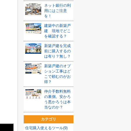
ネット銀行の利
用にはご注意
を！
建築中の新築戸
建 現地でどこ
を確認する？
新築戸建を完成
前に購入するの
は有り？無し？
新築戸建のオプ
ション工事はど
こで頼むのがお
得？
仲介手数料無料
の裏側。安かろ
う悪かろうは本
当なのか？
カテゴリ
住宅購入使えるツール(9)