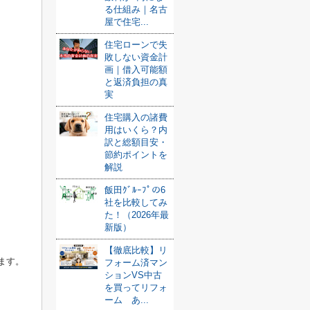
る仕組み｜名古
屋で住宅...
住宅ローンで失
敗しない資金計
画｜借入可能額
と返済負担の真
実
住宅購入の諸費
用はいくら？内
訳と総額目安・
節約ポイントを
解説
飯田ｸﾞﾙｰﾌﾟの6
社を比較してみ
た！（2026年最
新版）
【徹底比較】リ
ます。
フォーム済マン
ションVS中古
を買ってリフォ
ーム あ...