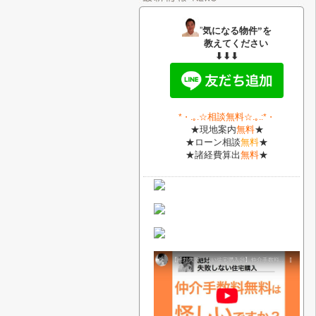
”
気になる物件”を
教えてください
⬇⬇⬇
相談無料
*・
.｡.
☆
☆.｡.:*・
★現地案内
無料
★
★ローン相談
無料
★
★諸経費算出
無料
★