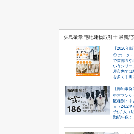
矢島敬章 宅地建物取引士 最新記
① ホーク
で首都圏や
いうシリー
屋市内では
を多く手掛け
中古マンシ
区種別：中古
㎡（24.2
子供1人（
勤続年数：..