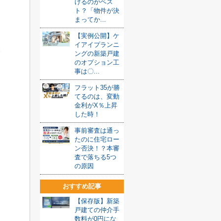
けるのがベス
ト？「物件が決
まってか...
【実例公開】ケ
イアイプランニ
。
ングの新築戸建
のオプション工
事は〇...
フラット35が勝
てるのは、変動
金利がX％上昇
した時！
事前審査は通っ
たのに住宅ロー
ン否決！？本審
査で落ちる5つ
の原因
おすすめ記事
【保存版】新築
戸建ての仲介手
数料が0円にな