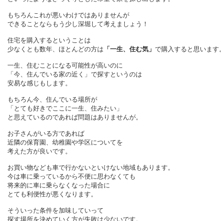
もちろんこれが悪いわけではありませんが
できることならもう少し深堀して考えましょう！
住宅を購入するということは
少なくとも数年、ほとんどの方は
「一生、住む気」
で購入すると思います
一生、住むことになる可能性が高いのに
「今、住んでいる家の近く」で探すというのは
安易な感じもします。
もちろん今、住んでいる場所が
「とても好きでここに一生、住みたい」
と思えているのであれば問題はありませんが。
お子さんがいる方であれば
近隣の保育園、幼稚園や学区についてを
考えた方が良いです。
お買い物なども車で行かないといけない地域もあります。
今は車に乗っているから不便に思わなくても
将来的に車に乗らなくなった場合に
とても利便性が悪くなります。
そういった条件を加味していって
探す場所を決めていく方が失敗は少ないです。