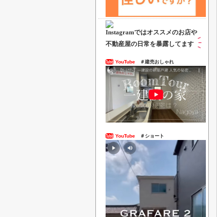
Instagramでは
オススメのお店や
不動産屋の日常を暴露してます
YouTube
＃建売おしゃれ
YouTube
＃ショート