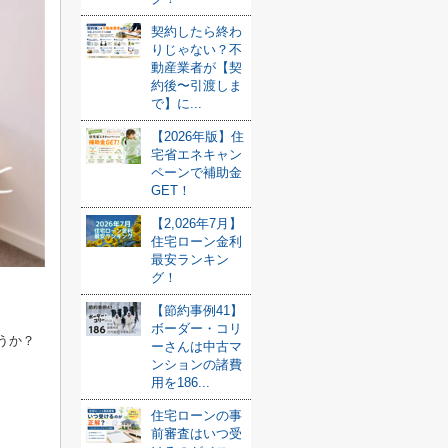
契約したら終わ
りじゃない？不
動産業者が【契
約後〜引渡しま
で】に...
【2026年版】住
宅省エネキャン
ペーンで補助金
GET！
【2,026年7月】
住宅ローン金利
最安ランキン
グ！
【節約事例41】
ボーダー・コリ
うか？
ーさんは中古マ
ンションの諸費
用を186...
住宅ローンの事
前審査はいつ受