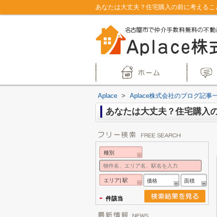
あなたは大丈夫？住宅購入の前に考えること
Aplace
>
Aplace株式会社のブログ記事
あなたは大丈夫？住宅購入
種別
エリア| 駅
価格
面積
-
件該当