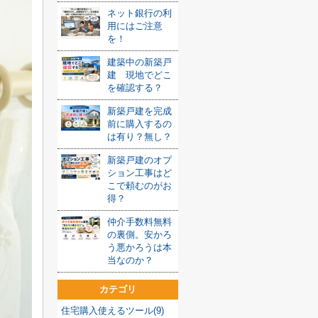
ネット銀行の利
用にはご注意
を！
建築中の新築戸
建 現地でどこ
を確認する？
新築戸建を完成
前に購入するの
は有り？無し？
新築戸建のオプ
ション工事はど
こで頼むのがお
得？
仲介手数料無料
の裏側。安かろ
う悪かろうは本
当なのか？
カテゴリ
住宅購入使えるツール(9)