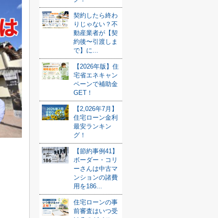
契約したら終わ
りじゃない？不
動産業者が【契
約後〜引渡しま
で】に...
【2026年版】住
宅省エネキャン
ペーンで補助金
GET！
【2,026年7月】
住宅ローン金利
最安ランキン
グ！
【節約事例41】
ボーダー・コリ
ーさんは中古マ
ンションの諸費
用を186...
住宅ローンの事
前審査はいつ受