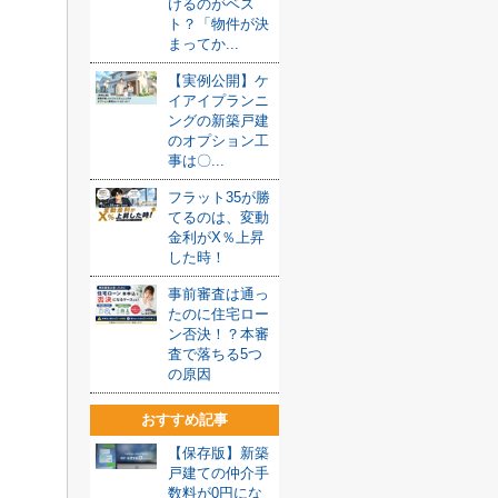
けるのがベス
ト？「物件が決
まってか...
【実例公開】ケ
イアイプランニ
ングの新築戸建
のオプション工
事は〇...
フラット35が勝
てるのは、変動
金利がX％上昇
した時！
事前審査は通っ
たのに住宅ロー
ン否決！？本審
査で落ちる5つ
の原因
おすすめ記事
【保存版】新築
戸建ての仲介手
数料が0円にな