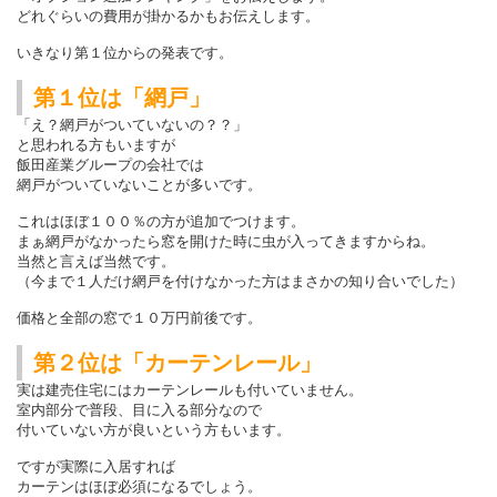
どれぐらいの費用が掛かるかもお伝えします。
いきなり第１位からの発表です。
第１位は「網戸」
「え？網戸がついていないの？？」
と思われる方もいますが
飯田産業グループの会社では
網戸がついていないことが多いです。
これはほぼ１００％の方が追加でつけます。
まぁ網戸がなかったら窓を開けた時に虫が入ってきますからね。
当然と言えば当然です。
（今まで１人だけ網戸を付けなかった方はまさかの知り合いでした）
価格と全部の窓で１０万円前後です。
第２位は「カーテンレール」
実は建売住宅にはカーテンレールも付いていません。
室内部分で普段、目に入る部分なので
付いていない方が良いという方もいます。
ですが実際に入居すれば
カーテンはほぼ必須になるでしょう。