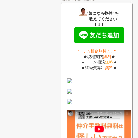
”
気になる物件”を
教えてください
⬇⬇⬇
相談無料
*・
.｡.
☆
☆.｡.:*・
★現地案内
無料
★
★ローン相談
無料
★
★諸経費算出
無料
★