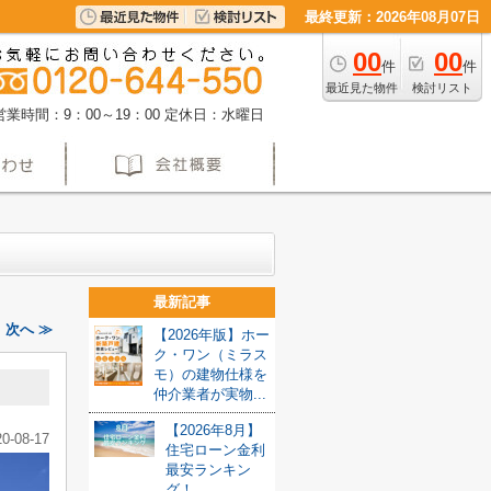
最終更新：2026年08月07日
00
00
件
件
最近見た物件
検討リスト
営業時間：9：00～19：00
定休日：水曜日
最新記事
｜次へ ≫
【2026年版】ホー
ク・ワン（ミラス
モ）の建物仕様を
仲介業者が実物...
【2026年8月】
20-08-17
住宅ローン金利
最安ランキン
グ！