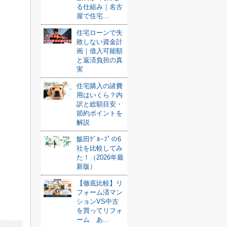
る仕組み｜名古
屋で住宅...
住宅ローンで失
敗しない資金計
画｜借入可能額
と返済負担の真
実
住宅購入の諸費
用はいくら？内
訳と総額目安・
節約ポイントを
解説
飯田ｸﾞﾙｰﾌﾟの6
社を比較してみ
た！（2026年最
新版）
【徹底比較】リ
フォーム済マン
ションVS中古
を買ってリフォ
ーム あ...