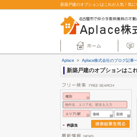
新築戸建のオプションはこれが人気！気にな
Aplace
>
Aplace株式会社のブログ記事
新築戸建のオプションはこ
種別
エリア| 駅
価格
面積
-
件該当