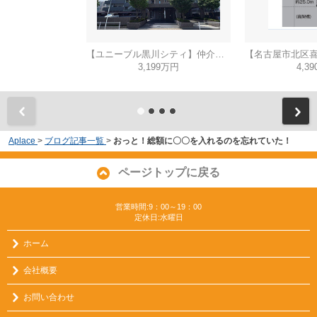
【ユニーブル黒川シティ】仲介手数料無料！城北小学校・北陵中学校
3,199万円
4,3
Aplace
>
ブログ記事一覧
>
おっと！総額に〇〇を入れるのを忘れていた！
ページトップに戻る
営業時間:9：00～19：00
定休日:水曜日
ホーム
会社概要
お問い合わせ