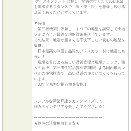
”ケイアイブランド”と称し、納得の行くまで安心安全
を追求するスタンスで「豊・楽・快」を想像し続ける
企業でありたいと考えています。
▼特徴
・第三者機関に依頼し、すべての地盤を調査して土地
状況に応じた最適な地盤対策を講じています。
その結果、地震が起きても不沈下しない安心の地盤を
提供。
・日本最高の制度と品質のプレスカット材で地震にも
強い！
・現場監督による厳しい品質管理と現場チェック、職
人の育成、第三者住宅品質検査期間による国内最高レ
ベルの住宅検査で、高い品質の住まいづくりを行って
います。
・30年間無料定期点検を実施！
シンプルな新築戸建をカスタマイズして
好みのインテリアを楽しんでください☆”
ーーーーーーーーーーーーーーーーーー
★物件の諸費用概算目安★