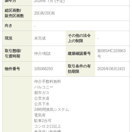
築年月
2026年 7月 (予定)
総区画数/
2区画/2区画
販売区画数
向き
-
その他の法令
現況
未完成
-
上の制限
取引態様/
第08SHC103963
仲介/相談
建築確認番号
引渡時期
号
取引条件の有
物件番号
105088250
2026年08月24日
効期限
仲介手数料無料
バルコニー
都市ガス
公営水道
公共下水
24時間換気システム
電気有
駐車2台可
コンロ２口以上
食器洗い乾燥機