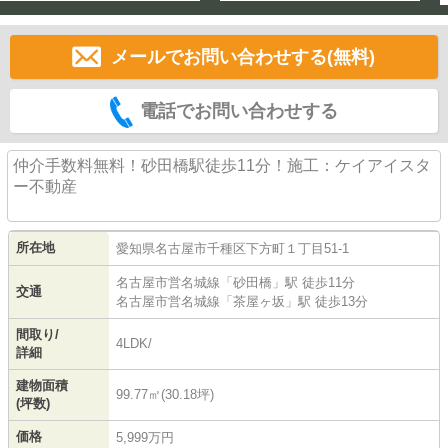
メールでお問い合わせする(無料)
電話でお問い合わせする
仲介手数料無料！砂田橋駅徒歩11分！施工：ケイアイスタ
ー不動産
所在地
愛知県
名古屋市千種区
下方町
１丁目51-1
名古屋市営名城線
「
砂田橋
」駅 徒歩11分
交通
名古屋市営名城線
「
茶屋ヶ坂
」駅 徒歩13分
間取り/
4LDK/
詳細
建物面積
99.77㎡(30.18坪)
(坪数)
価格
5,999万円