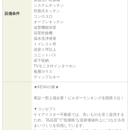
システムキッチン
対面式キッチン
設備条件
コンロ３口
オープンキッチン
追焚機能浴室
浴室乾燥機
温水洗浄便座
トイレ２ヶ所
浴室１坪以上
ユニットバス
床下収納
TVモニタ付インターホン
複層ガラス
ディンプルキー
★KEIAIの家★
東証一部上場企業！ビルダーランキング全国第３位！
▼コンセプト
ケイアイスター不動産では、良いものを安く提供する
ため、”高品質”で”低価格”な資産価値向上につながる住
まいづくりを目指しています。