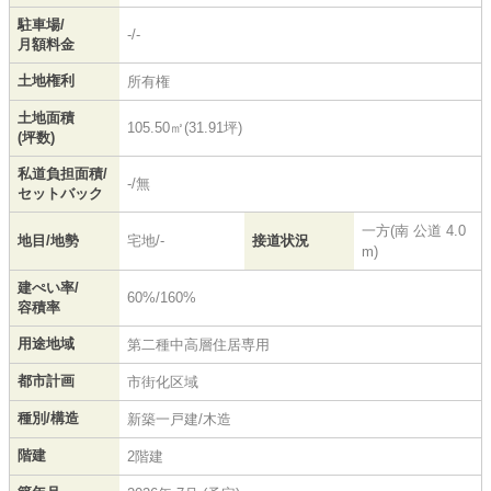
駐車場/
-/-
月額料金
土地権利
所有権
土地面積
105.50㎡(31.91坪)
(坪数)
私道負担面積/
-/無
セットバック
一方(南 公道 4.0
地目/地勢
宅地/-
接道状況
m)
建ぺい率/
60%/160%
容積率
用途地域
第二種中高層住居専用
都市計画
市街化区域
種別/構造
新築一戸建/木造
階建
2階建