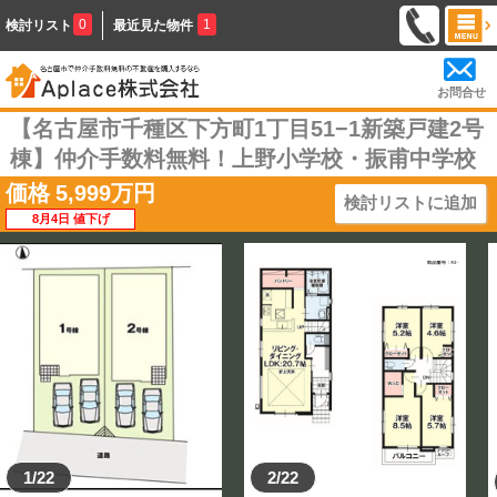
0
1
検討リスト
最近見た物件
お問合せ
【名古屋市千種区下方町1丁目51−1新築戸建2号
棟】仲介手数料無料！上野小学校・振甫中学校
価格
5,999
万円
検討リストに追加
8月4日 値下げ
1/22
2/22