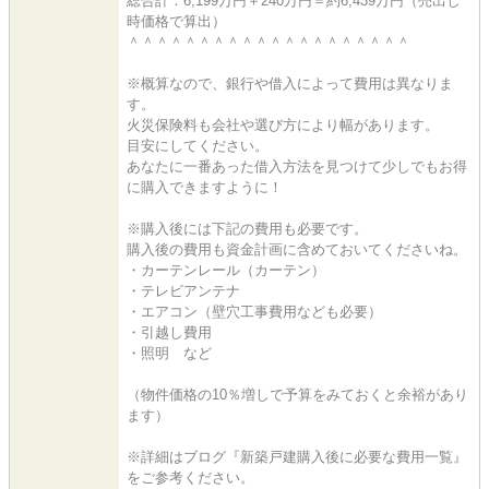
総合計：6,199万円＋240万円＝約6,439万円（売出し
時価格で算出）
＾＾＾＾＾＾＾＾＾＾＾＾＾＾＾＾＾＾＾＾
※概算なので、銀行や借入によって費用は異なりま
す。
火災保険料も会社や選び方により幅があります。
目安にしてください。
あなたに一番あった借入方法を見つけて少しでもお得
に購入できますように！
※購入後には下記の費用も必要です。
購入後の費用も資金計画に含めておいてくださいね。
・カーテンレール（カーテン）
・テレビアンテナ
・エアコン（壁穴工事費用なども必要）
・引越し費用
・照明 など
（物件価格の10％増しで予算をみておくと余裕があり
ます）
※詳細はブログ『新築戸建購入後に必要な費用一覧』
をご参考ください。