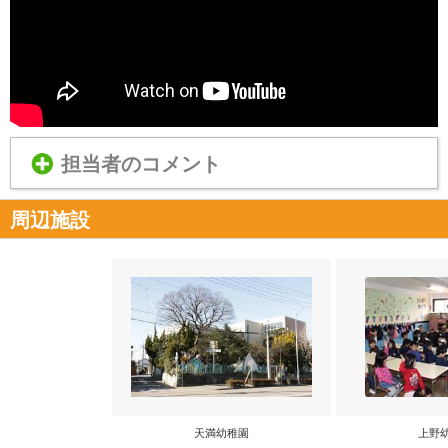
担当者のコメント
周辺施設
天満幼稚園
上野