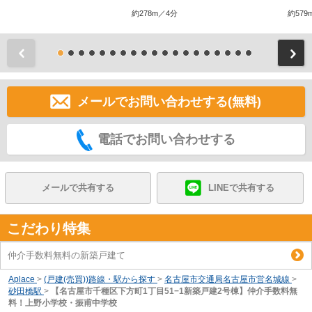
約278m／4分
約579
前
メールでお問い合わせする(無料)
電話でお問い合わせする
メールで共有する
LINEで共有する
こだわり特集
仲介手数料無料の新築戸建て
Aplace
>
(戸建(売買))路線・駅から探す
>
名古屋市交通局名古屋市営名城線
>
砂田橋駅
>
【名古屋市千種区下方町1丁目51−1新築戸建2号棟】仲介手数料無
料！上野小学校・振甫中学校