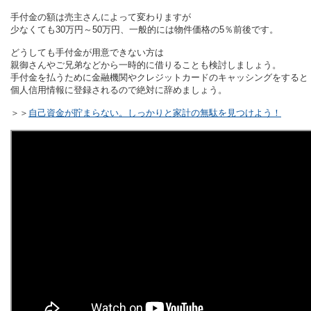
手付金の額は売主さんによって変わりますが
少なくても30万円～50万円、一般的には物件価格の5％前後です。
どうしても手付金が用意できない方は
親御さんやご兄弟などから一時的に借りることも検討しましょう。
手付金を払うために金融機関やクレジットカードのキャッシングをすると
個人信用情報に登録されるので絶対に辞めましょう。
＞＞
自己資金が貯まらない。しっかりと家計の無駄を見つけよう！