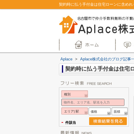
契約時に払う手付金は住宅ローンに含めれる
Aplace
>
Aplace株式会社のブログ記事
契約時に払う手付金は住宅
種別
エリア| 駅
価格
面積
-
件該当