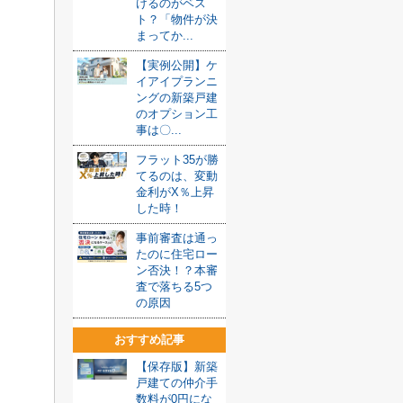
けるのがベス
ト？「物件が決
まってか...
【実例公開】ケ
イアイプランニ
ングの新築戸建
のオプション工
事は〇...
フラット35が勝
てるのは、変動
金利がX％上昇
した時！
事前審査は通っ
たのに住宅ロー
ン否決！？本審
査で落ちる5つ
の原因
おすすめ記事
【保存版】新築
戸建ての仲介手
数料が0円にな