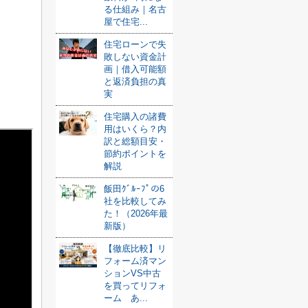
る仕組み｜名古
屋で住宅...
住宅ローンで失
敗しない資金計
画｜借入可能額
と返済負担の真
実
住宅購入の諸費
用はいくら？内
訳と総額目安・
節約ポイントを
解説
飯田ｸﾞﾙｰﾌﾟの6
社を比較してみ
た！（2026年最
新版）
【徹底比較】リ
フォーム済マン
ションVS中古
を買ってリフォ
ーム あ...