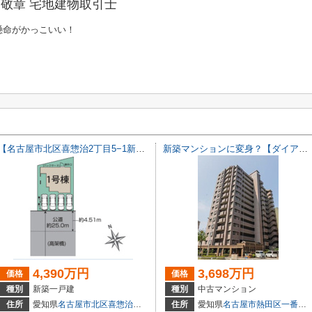
敬章 宅地建物取引士
懸命がかっこいい！
【名古屋市北区喜惣治2丁目5−1新築戸建】仲介手数料無料！楠西小学校・楠中学校
新築マンションに変身？【ダイアパレス白鳥庭園通り】仲介手数料無料！船方小学校・日比野中学校
4,390万円
3,698万円
価格
価格
種別
新築一戸建
種別
中古マンション
18
住所
愛知県
名古屋市北区
喜惣治
２丁目5-1
住所
愛知県
名古屋市熱田区
一番
３丁