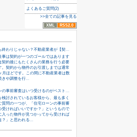
よくあるご質問(2)
>>全ての記事を見る
XML
RSS2.0
契約したら終わりじゃない？不動産業者が【契約後〜引渡しまで】に行う裏側の仕事
仕事は契約が一つのゴールではあります
は契約後にもたくさんの業務を行う必要
す。契約から物件のお引渡しまでは通常
2ヶ月ほどです。この間に不動産業者は数
きや調整を行...
住宅ローンの事前審査はいつ受けるのがベスト？「物件が決まってから」では遅い理由を解説
を検討されているお客様から、最も多く
ご質問の一つが、「住宅ローンの事前審
つ受ければいいですか？」というもので
に入った物件が見つかってから受ければ
？」と思われる...