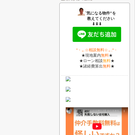
”
気になる物件”を
教えてください
⬇⬇⬇
相談無料
*・
.｡.
☆
☆.｡.:*・
★現地案内
無料
★
★ローン相談
無料
★
★諸経費算出
無料
★