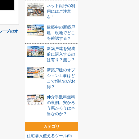
ネット銀行の利
用にはご注意
を！
建築中の新築戸
ループのオ
建 現地でどこ
を確認する？
新築戸建を完成
前に購入するの
は有り？無し？
新築戸建のオプ
ション工事はど
こで頼むのがお
得？
仲介手数料無料
の裏側。安かろ
う悪かろうは本
当なのか？
カテゴリ
住宅購入使えるツール(9)