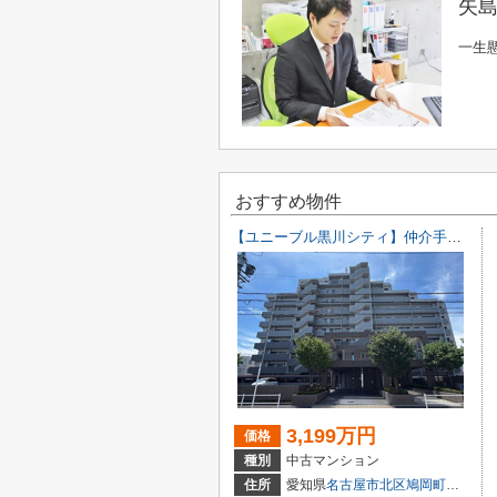
矢島
一生
おすすめ物件
【ユニーブル黒川シティ】仲介手数料無料！城北小学校・北陵中学校
3,199万円
価格
種別
中古マンション
住所
愛知県
名古屋市北区
鳩岡町
１丁目7-