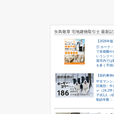
矢島敬章 宅地建物取引士 最新記
① ホーク
で首都圏や
いうシリー
屋市内では
を多く手掛け
中古マンシ
区種別：中古
㎡（24.2
子供1人（
勤続年数：..