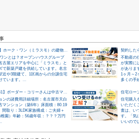
事
【2026年版】ホーク・ワン（ミラスモ）の建物仕様を仲介業者が実物写真で解説！
・ワンとは？オープンハウスグループ
不動産の
名古屋エリアを中心に「ミラスモ」と
が実際に
ズで新築戸建を供給しています。名古
がありま
駅近や3階建て、1区画からの分譲住宅
1ヶ月～
ています。...
多くの手続
【節約事例41】ボーダー・コリーさんは中古マンションの諸費用を186万円安くできました！
ョンの諸費用詳細場所：名古屋市天白
住宅購入
マンション（築6年）床面積：80.19
いただく
坪）間取り：3LDK家族構成：ご夫婦＋
査は、い
幼稚園）年齢：56歳年収：？？？万円
す。「気
.
いいのでは