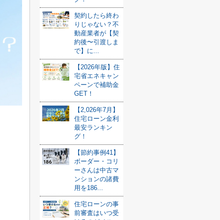
契約したら終わ
りじゃない？不
動産業者が【契
約後〜引渡しま
で】に...
【2026年版】住
宅省エネキャン
ペーンで補助金
GET！
【2,026年7月】
住宅ローン金利
最安ランキン
グ！
【節約事例41】
ボーダー・コリ
ーさんは中古マ
ンションの諸費
用を186...
住宅ローンの事
前審査はいつ受