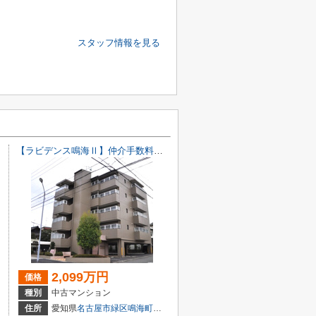
スタッフ情報を見る
【ラビデンス鳴海Ⅱ】仲介手数料無料！鳴海小学校・鳴海中学校
2,099万円
価格
種別
中古マンション
目6-11
住所
愛知県
名古屋市緑区
鳴海町
字矢切11