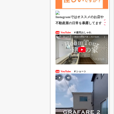
Instagramでは
オススメのお店や
不動産屋の日常を暴露してます
YouTube
＃建売おしゃれ
YouTube
＃ショート