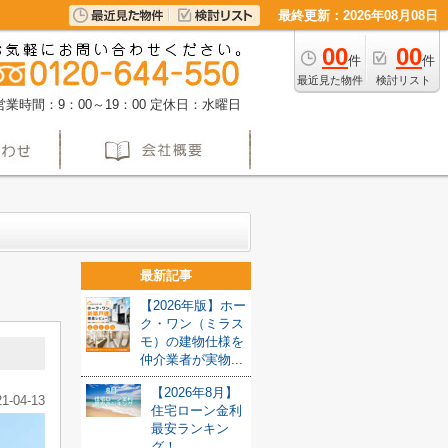
最終更新：2026年08月08日
00
00
件
件
最近見た物件
検討リスト
営業時間：9：00～19：00
定休日：水曜日
最新記事
【2026年版】ホー
ク・ワン（ミラス
モ）の建物仕様を
仲介業者が実物...
【2026年8月】
21-04-13
住宅ローン金利
最安ランキン
グ！