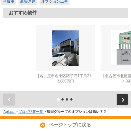
諸費用
新築戸建
オプション工事
おすすめ物件
【名古屋市名東区猪子石1丁目2104新築戸建2号棟】✨️仲介手数料無料✨️猪子石小学校・猪高中学校
3,680万円
4,3
Aplace
>
ブログ記事一覧
>
飯田グループのオプションは高い？？
ページトップに戻る