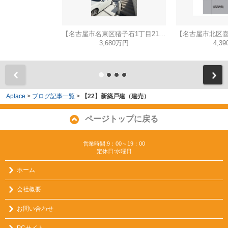
【名古屋市名東区猪子石1丁目2104新築戸建2号棟】✨️仲介手数料無料✨️猪子石小学校・猪高中学校
3,680万円
4,3
Aplace
>
ブログ記事一覧
>
【22】新築戸建（建売）
ページトップに戻る
営業時間:9：00～19：00
定休日:水曜日
ホーム
会社概要
お問い合わせ