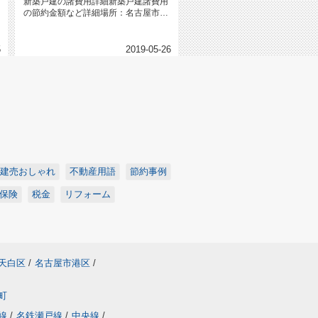
新築戸建の諸費用詳細新築戸建諸費用
の節約金額など詳細場所：名古屋市緑
区種別：新築戸建 面積：115....
5
2019-05-26
建売おしゃれ
不動産用語
節約事例
保険
税金
リフォーム
天白区
/
名古屋市港区
/
町
線
/
名鉄瀬戸線
/
中央線
/