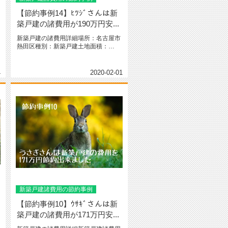
【節約事例14】ﾋﾂｼﾞさんは新
築戸建の諸費用が190万円安...
​​​​​​​新築戸建の諸費用詳細場所：名古屋市
熱田区種別：新築戸建土地面積：
114.7㎡（34.7...
4
2020-02-01
新築戸建諸費用の節約事例
【節約事例10】ｳｻｷﾞさんは新
築戸建の諸費用が171万円安...