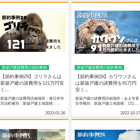
新築戸建諸費用の節約事例
新築戸建諸費用の節約事例
【節約事例29】ゴリラさんは
【節約事例28】カワウソさん
新築戸建の諸費用を121万円安
は新築戸建の諸費用を91万円
く...
安く...
新築戸建の諸費用詳細場所：春日井市
新築戸建の諸費用詳細場所：あま市甚
宗法町種別：新築戸建土地面積：
目寺種別：新築戸建土地面積：152.82
165.15㎡（49.95坪）間取り...
㎡（46.22坪）間取り：...
2023-01-26
2022-10-1