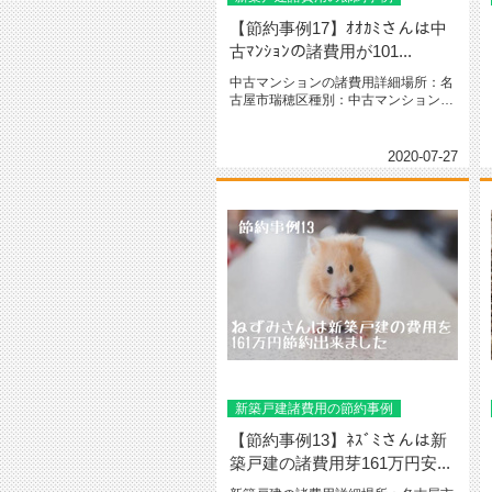
【節約事例17】ｵｵｶﾐさんは中
古ﾏﾝｼｮﾝの諸費用が101...
中古マンションの諸費用詳細場所：名
古屋市瑞穂区種別：中古マンション専
有面積：81.14㎡間取り：３L...
2020-07-27
新築戸建諸費用の節約事例
【節約事例13】ﾈｽﾞﾐさんは新
築戸建の諸費用芽161万円安...