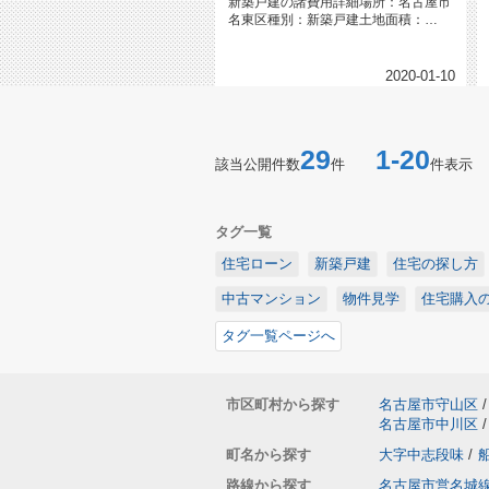
​​​​​​​新築戸建の諸費用詳細場所：名古屋市
名東区種別：新築戸建土地面積：
100.08㎡（30....
2020-01-10
29
1-20
該当公開件数
件
件表示
タグ一覧
住宅ローン
新築戸建
住宅の探し方
中古マンション
物件見学
住宅購入
タグ一覧ページへ
市区町村から探す
名古屋市守山区
/
名古屋市中川区
/
町名から探す
大字中志段味
/
路線から探す
名古屋市営名城