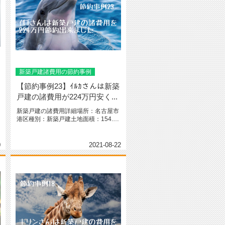
新築戸建諸費用の節約事例
【節約事例23】ｲﾙｶさんは新築
戸建の諸費用が224万円安く...
新築戸建の諸費用詳細場所：名古屋市
港区種別：新築戸建土地面積：154.54
㎡（坪）間取り：2階建て ...
0
2021-08-22