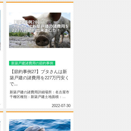
新築戸建諸費用の節約事例
【節約事例27】ブタさんは新
築戸建の諸費用を227万円安く
で...
新築戸建の諸費用詳細場所：名古屋市
千種区種別：新築戸建土地面積：
102.71㎡（31.06坪）間取り...
7
2022-07-30