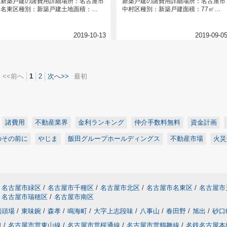
新築戸建の諸費用詳細場所：名古屋市
新築戸建の諸費用詳細場所：名古屋市
名東区種別：新築戸建土地面積：
中村区種別：新築戸建面積：77㎡
112.57㎡（34坪）間取り：2階...
（23.29坪）間取り：3階建て ...
2019-10-13
2019-09-0
<<前へ
1
2
次へ>>
最初
諸費用
不動産業界
金利ランキング
仲介手数料無料
資金計画
のその前に
やじま
飯田グループホールディングス
不動産市場
火災
名古屋市緑区
/
名古屋市千種区
/
名古屋市北区
/
名古屋市名東区
/
名古屋市
名古屋市瑞穂区
/
名古屋市南区
船頭場
/
東味鋺
/
森孝
/
鳴海町
/
大字上志段味
/
八事山
/
春田野
/
旭出
/
砂口
線
/
名古屋市営東山線
/
名古屋市営桜通線
/
名古屋市営鶴舞線
/
名鉄名古屋本