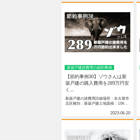
新築戸建諸費用の節約事例
【節約事例30】ゾウさんは新
築戸建の購入費用を289万円安
く...
新築戸建の諸費用詳細場所：名古屋市
北区種別：新築戸建土地面積：106㎡
（32.06坪）間取り：2階建...
2023-06-20