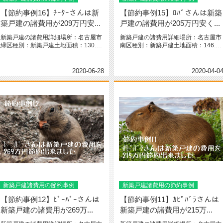
【節約事例16】ﾁｰﾀｰさんは新
【節約事例15】ﾛﾊﾞさんは新築
築戸建の諸費用が209万円安...
戸建の諸費用が205万円安く...
新築戸建の諸費用詳細場所：名古屋市
新築戸建の諸費用詳細場所：名古屋市
緑区種別：新築戸建土地面積：130.57
南区種別：新築戸建土地面積：146.56
㎡（39.49坪）間取り：...
㎡（44.33坪）間取り：...
2020-06-28
2020-04-0
新築戸建諸費用の節約事例
新築戸建諸費用の節約事例
【節約事例12】ﾋﾞｰﾊﾞｰさんは
【節約事例11】ｶﾋﾟﾊﾞﾗさんは
新築戸建の諸費用が269万...
新築戸建の諸費用が215万...