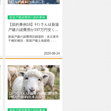
新築戸建諸費用の節約事例
【節約事例18】ｷﾘﾝさんは新築
戸建の諸費用が197万円安く...
新築戸建の諸費用詳細場所：名古屋市
千種区種別：新築戸建土地面積：
145.59㎡（44坪）間取り：2階...
4
2020-08-24
新築戸建諸費用の節約事例