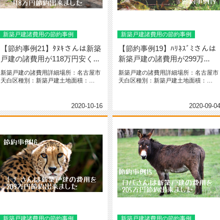
新築戸建諸費用の節約事例
新築戸建諸費用の節約事例
【節約事例21】ﾀﾇｷさんは新築
【節約事例19】ﾊﾘﾈｽﾞﾐさんは
戸建の諸費用が118万円安く...
新築戸建の諸費用が299万...
新築戸建の諸費用詳細場所：名古屋市
新築戸建の諸費用詳細場所：名古屋市
天白区種別：新築戸建土地面積：
天白区種別：新築戸建土地面積：
163.29㎡（49.3坪）間取り：...
121.9㎡（37.5坪）間取り：2...
2020-10-16
2020-09-0
新築戸建諸費用の節約事例
新築戸建諸費用の節約事例