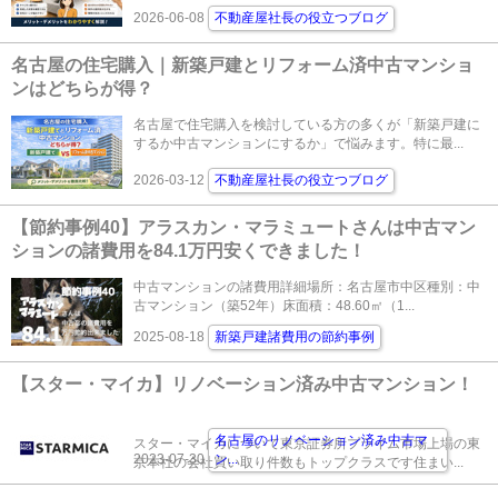
2026-06-08
不動産屋社長の役立つブログ
名古屋の住宅購入｜新築戸建とリフォーム済中古マンショ
ンはどちらが得？
名古屋で住宅購入を検討している方の多くが「新築戸建に
するか中古マンションにするか」で悩みます。特に最...
2026-03-12
不動産屋社長の役立つブログ
【節約事例40】アラスカン・マラミュートさんは中古マン
ションの諸費用を84.1万円安くできました！
中古マンションの諸費用詳細場所：名古屋市中区種別：中
古マンション（築52年）床面積：48.60㎡（1...
2025-08-18
新築戸建諸費用の節約事例
【スター・マイカ】リノベーション済み中古マンション！
名古屋のリノベーション済み中古マ
スター・マイカについて東京証券所プライム市場上場の東
2023-07-30
ン
...
京本社の会社買い取り件数もトップクラスです住まい...