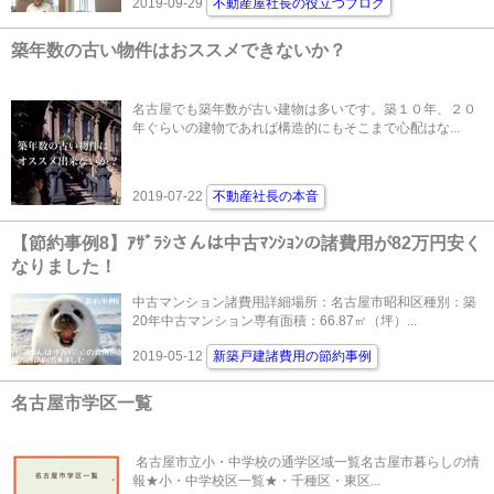
2019-09-29
不動産屋社長の役立つブログ
築年数の古い物件はおススメできないか？
名古屋でも築年数が古い建物は多いです。築１０年、２０
年ぐらいの建物であれば構造的にもそこまで心配はな...
2019-07-22
不動産社長の本音
【節約事例8】ｱｻﾞﾗｼさんは中古ﾏﾝｼｮﾝの諸費用が82万円安く
なりました！
中古マンション諸費用詳細場所：名古屋市昭和区種別：築
20年中古マンション専有面積：66.87㎡（坪）...
2019-05-12
新築戸建諸費用の節約事例
名古屋市学区一覧
名古屋市立小・中学校の通学区域一覧名古屋市暮らしの情
報★小・中学校区一覧★・千種区・東区...