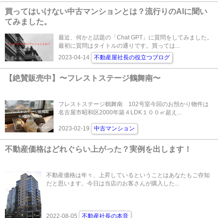
買ってはいけない中古マンションとは？流行りのAIに聞い
てみました。
最近、何かと話題の「Chat GPT」に質問をしてみました。
最初に質問はタイトルの通りです。買っては...
2023-04-14
不動産屋社長の役立つブログ
【絶賛販売中】〜フレストステージ鶴舞南〜
フレストステージ鶴舞南 102号室今回のお預かり物件は
名古屋市昭和区2000年築４LDK１００㎡超え...
2023-02-19
中古マンション
不動産価格はどれぐらい上がった？実例を出します！
不動産価格は年々、上昇しているということはあなたもご存知
だと思います。今日は当店のお客さんが購入した...
2022-08-05
不動産社長の本音