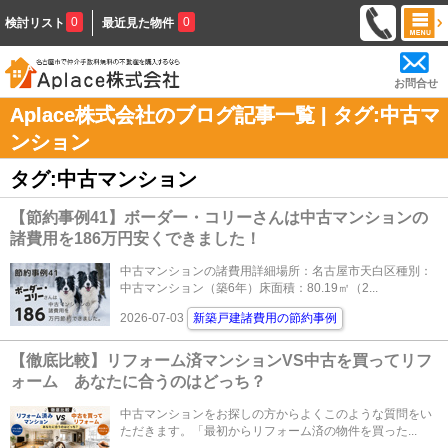
0
0
検討リスト
最近見た物件
お問合せ
Aplace株式会社のブログ記事一覧 | タグ:中古マ
ンション
タグ:中古マンション
【節約事例41】ボーダー・コリーさんは中古マンションの
諸費用を186万円安くできました！
中古マンションの諸費用詳細場所：名古屋市天白区種別：
中古マンション（築6年）床面積：80.19㎡（2...
2026-07-03
新築戸建諸費用の節約事例
【徹底比較】リフォーム済マンションVS中古を買ってリフ
ォーム あなたに合うのはどっち？
中古マンションをお探しの方からよくこのような質問をい
ただきます。「最初からリフォーム済の物件を買った...