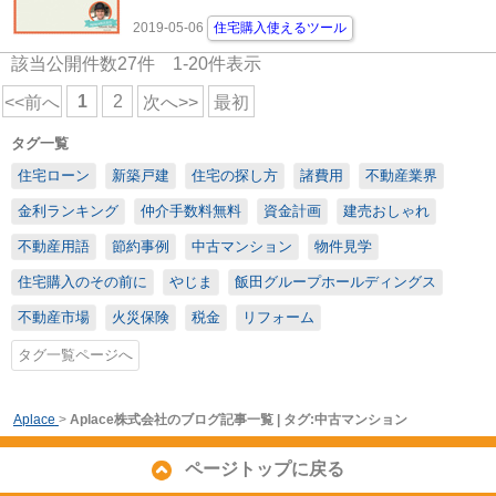
2019-05-06
住宅購入使えるツール
該当公開件数
27
件
1-20
件表示
1
2
<<前へ
次へ>>
最初
タグ一覧
住宅ローン
新築戸建
住宅の探し方
諸費用
不動産業界
金利ランキング
仲介手数料無料
資金計画
建売おしゃれ
不動産用語
節約事例
中古マンション
物件見学
住宅購入のその前に
やじま
飯田グループホールディングス
不動産市場
火災保険
税金
リフォーム
タグ一覧ページへ
Aplace
>
Aplace株式会社のブログ記事一覧 | タグ:中古マンション
ページトップに戻る