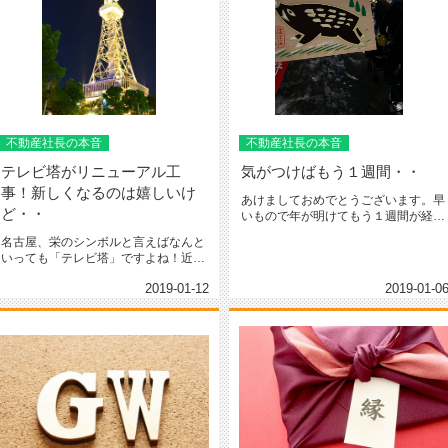
不動産社長の本音
不動産社長の本音
テレビ塔がリニューアル工
気がつけばもう１週間・・
事！新しくなるのは嬉しいけ
あけましておめでとうございます。早
ど・・
いもので年が明けてもう１週間が経と
うとしていますね。新年には多くの...
名古屋、栄のシンボルと言えばなんと
いっても「テレビ塔」ですよね！近く
にはオアシス２１もあり夜はライト...
2019-01-12
2019-01-0