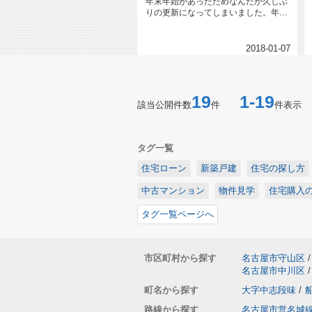
年末年始があったためなんだか久しぶ
りの更新になってしまいました。年末
年始はゆっくり過ごせましたか？親...
2018-01-07
19
1-19
該当公開件数
件
件表示
タグ一覧
住宅ローン
新築戸建
住宅の探し方
中古マンション
物件見学
住宅購入
タグ一覧ページへ
市区町村から探す
名古屋市守山区
/
名古屋市中川区
/
町名から探す
大字中志段味
/
路線から探す
名古屋市営名城