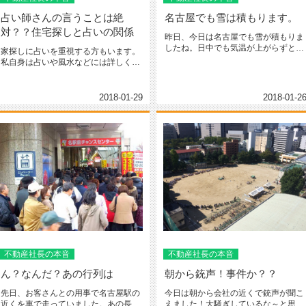
占い師さんの言うことは絶
名古屋でも雪は積もります。
対？？住宅探しと占いの関係
昨日、今日は名古屋でも雪が積もりま
したね。日中でも気温が上がらずとっ
家探しに占いを重視する方もいます。
ても寒い一日でした。そんな中、本...
私自身は占いや風水などには詳しくは
ないですが「そこまで信じるかね～...
2018-01-29
2018-01-2
不動産社長の本音
不動産社長の本音
ん？なんだ？あの行列は
朝から銃声！事件か？？
先日、お客さんとの用事で名古屋駅の
今日は朝から会社の近くで銃声が聞こ
近くを車で走っていました。あの長い
えました！大騒ぎしているな～と思っ