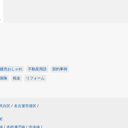
9
建売おしゃれ
不動産用語
節約事例
保険
税金
リフォーム
天白区
/
名古屋市港区
/
町
線
/
名鉄瀬戸線
/
中央線
/