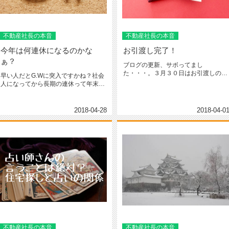
不動産社長の本音
不動産社長の本音
今年は何連休になるのかな
お引渡し完了！
ぁ？
ブログの更新、サボってまし
た・・・。３月３０日はお引渡しのた
早い人だとG.Wに突入ですかね？社会
め朝から銀行に行っていました。年度
人になってから長期の連休って年末年
末の最...
始ぐらいしか経験がありません（...
2018-04-28
2018-04-0
不動産社長の本音
不動産社長の本音