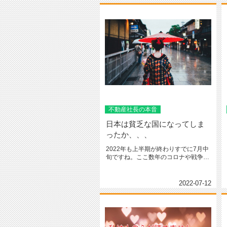
不動産社長の本音
日本は貧乏な国になってしま
ったか、、、
2022年も上半期が終わりすでに7月中
旬ですね。ここ数年のコロナや戦争に
より世界情勢は不安定なままで...
2022-07-12