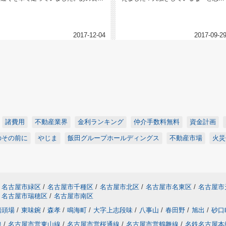
行列はなんだろう？流行りのお店で...
たら近くの中学校で運動会をやって...
2017-12-04
2017-09-2
諸費用
不動産業界
金利ランキング
仲介手数料無料
資金計画
のその前に
やじま
飯田グループホールディングス
不動産市場
火災
名古屋市緑区
/
名古屋市千種区
/
名古屋市北区
/
名古屋市名東区
/
名古屋市
名古屋市瑞穂区
/
名古屋市南区
船頭場
/
東味鋺
/
森孝
/
鳴海町
/
大字上志段味
/
八事山
/
春田野
/
旭出
/
砂口
線
/
名古屋市営東山線
/
名古屋市営桜通線
/
名古屋市営鶴舞線
/
名鉄名古屋本