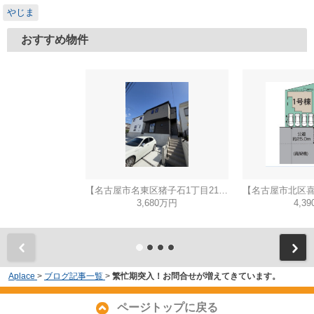
やじま
おすすめ物件
【名古屋市名東区猪子石1丁目2104新築戸建2号棟】✨️仲介手数料無料✨️猪子石小学校・猪高中学校
3,680万円
4,3
Aplace
>
ブログ記事一覧
>
繁忙期突入！お問合せが増えてきています。
ページトップに戻る