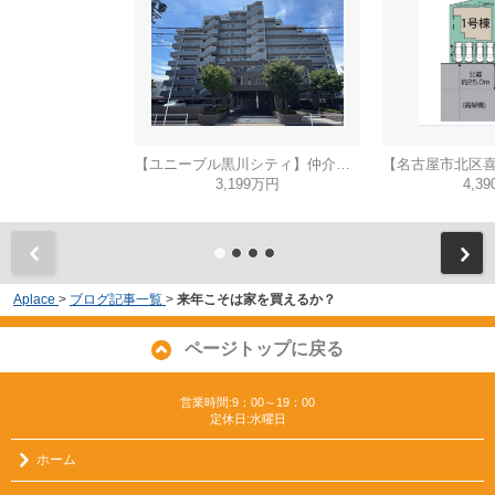
【ユニーブル黒川シティ】仲介手数料無料！城北小学校・北陵中学校
3,199万円
4,3
Aplace
>
ブログ記事一覧
>
来年こそは家を買えるか？
ページトップに戻る
営業時間:9：00～19：00
定休日:水曜日
ホーム