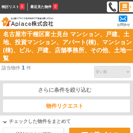
0
0
検討リスト
最近見た物件
お問合せ
名古屋市千種区富士見台 マンション、戸建、土
地、投資マンション、アパート(棟)、マンション
(棟)、ビル、戸建、店舗事務所、その他、土地一
覧
1
該当物件
件
さらに条件を絞り込む
物件リクエスト
チェックした物件をまとめて