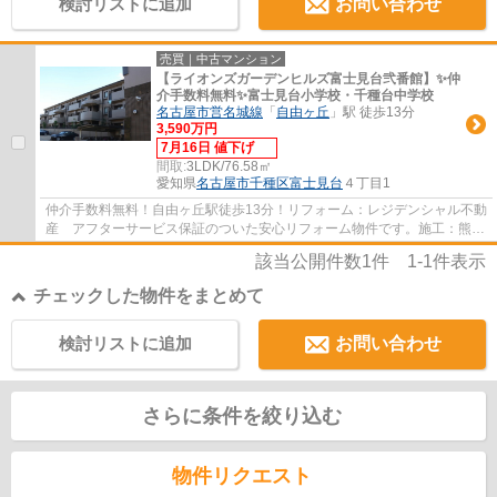
検討リストに追加
お問い合わせ
売買｜中古マンション
【ライオンズガーデンヒルズ富士見台弐番館】✨️仲
介手数料無料✨️富士見台小学校・千種台中学校
名古屋市営名城線
「
自由ヶ丘
」駅 徒歩13分
3,590万円
7月16日 値下げ
間取:
3LDK/76.58㎡
愛知県
名古屋市千種区
富士見台
４丁目1
仲介手数料無料！自由ヶ丘駅徒歩13分！リフォーム：レジデンシャル不動
産 アフターサービス保証のついた安心リフォーム物件です。施工：熊谷
組 分譲主：大京
該当公開件数
1
件
1-1
件表示
チェックした物件をまとめて
検討リストに追加
お問い合わせ
さらに条件を絞り込む
物件リクエスト