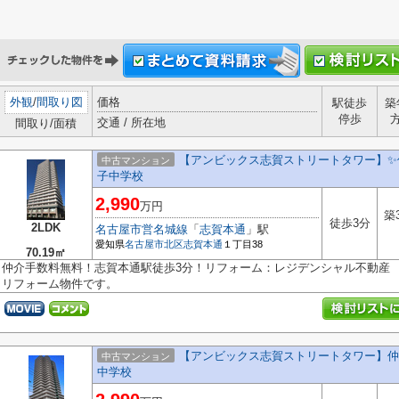
外観
/
間取り図
価格
駅徒歩
築
停歩
交通 / 所在地
間取り/面積
【アンビックス志賀ストリートタワー】✨️
中古マンション
子中学校
2,990
万円
築
徒歩3分
2LDK
名古屋市営名城線
「
志賀本通
」駅
愛知県
名古屋市北区
志賀本通
１丁目38
70.19㎡
仲介手数料無料！志賀本通駅徒歩3分！リフォーム：レジデンシャル不動産
リフォーム物件です。
【アンビックス志賀ストリートタワー】仲
中古マンション
中学校