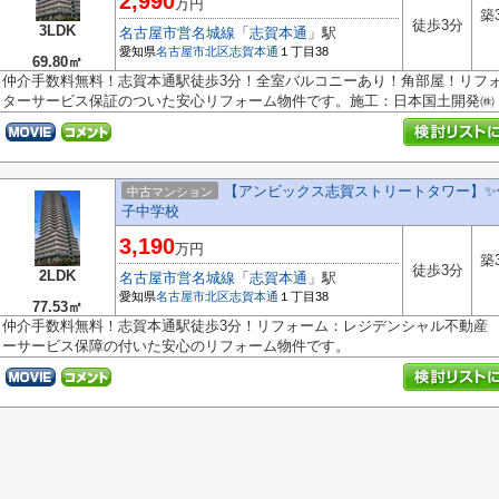
2,990
万円
築
徒歩3分
3LDK
名古屋市営名城線
「
志賀本通
」駅
愛知県
名古屋市北区
志賀本通
１丁目38
69.80㎡
仲介手数料無料！志賀本通駅徒歩3分！全室バルコニーあり！角部屋！リフ
ターサービス保証のついた安心リフォーム物件です。施工：日本国土開発
【アンビックス志賀ストリートタワー】✨️
中古マンション
子中学校
3,190
万円
築
徒歩3分
2LDK
名古屋市営名城線
「
志賀本通
」駅
愛知県
名古屋市北区
志賀本通
１丁目38
77.53㎡
仲介手数料無料！志賀本通駅徒歩3分！リフォーム：レジデンシャル不動産
ーサービス保障の付いた安心のリフォーム物件です。