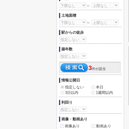
～
土地面積
～
駅からの徒歩
築年数
3
件が該当
情報公開日
指定しない
本日
3日以内
1週間以内
利回り
画像・動画あり
画像あり
動画あり