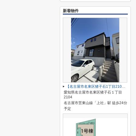
新着物件
【名古屋市名東区猪子石1丁目2104新築戸建2号棟】✨️仲介手数料無料✨️猪子石小学校・猪高中学校
愛知県名古屋市名東区猪子石１丁目
2104
名古屋市営東山線「上社」駅 徒歩24分
予定