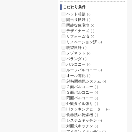
こだわり条件
ペット相談
(-)
陽当り良好
(-)
閑静な住宅地
(-)
デザイナーズ
(-)
リフォーム済
(-)
リノベーション済
(-)
眺望良好
(-)
メゾネット
(-)
ベランダ
(-)
バルコニー
(-)
ルーフバルコニー
(-)
オール電化
(-)
24時間換気システム
(-)
２面バルコニー
(-)
３面バルコニー
(-)
両面バルコニー
(-)
外観タイル張り
(-)
IHクッキングヒーター
(-)
食器洗い乾燥機
(-)
システムキッチン
(-)
対面式キッチン
(-)
アイランドキッチン
(-)