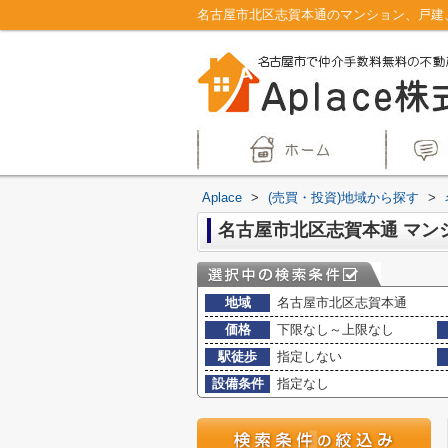
Aplace
>
(売買・投資)地域から探す
>
地域
名古屋市北区志賀本通
価格
下限なし～上限なし
駅徒歩
指定しない
設備条件
指定なし