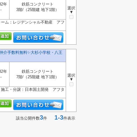
32年
鉄筋コンクリート
選択
-
3階/（25階建 地下1階）
▼
ォーム：レジデンシャル不動産 アフ
㈱
仲介手数料無料✨️大杉小学校・八王
32年
鉄筋コンクリート
選択
-
7階/（25階建 地下1階）
▼
 施工・分譲：日本国土開発 アフタ
3
1-3
該当公開件数
件
件表示