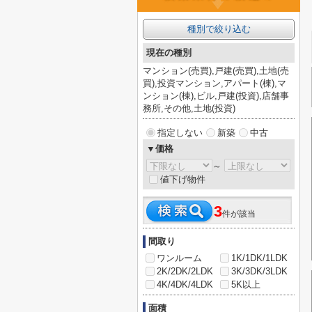
種別で絞り込む
現在の種別
マンション(売買),戸建(売買),土地(売
買),投資マンション,アパート(棟),マ
ンション(棟),ビル,戸建(投資),店舗事
務所,その他,土地(投資)
指定しない
新築
中古
▼価格
～
値下げ物件
3
件が該当
間取り
ワンルーム
1K/1DK/1LDK
2K/2DK/2LDK
3K/3DK/3LDK
4K/4DK/4LDK
5K以上
面積