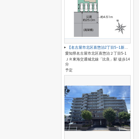
【名古屋市北区喜惣治2丁目5−1新築戸建】仲介手数料無料！楠西小学校・楠中学校
愛知県名古屋市北区喜惣治２丁目5-1
ＪＲ東海交通城北線「比良」駅 徒歩14
分
予定