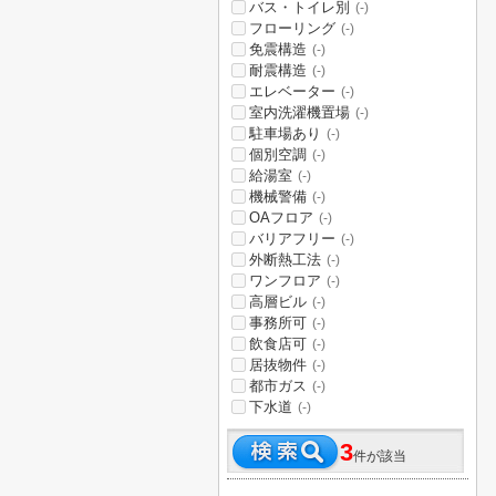
バス・トイレ別
(-)
フローリング
(-)
免震構造
(-)
耐震構造
(-)
エレベーター
(-)
室内洗濯機置場
(-)
駐車場あり
(-)
個別空調
(-)
給湯室
(-)
機械警備
(-)
OAフロア
(-)
バリアフリー
(-)
外断熱工法
(-)
ワンフロア
(-)
高層ビル
(-)
事務所可
(-)
飲食店可
(-)
居抜物件
(-)
都市ガス
(-)
下水道
(-)
3
件が該当