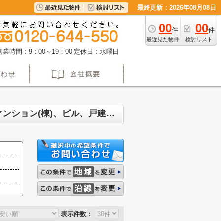
最終更新：2026年08月08日
00
00
件
件
最近見た物件
検討リスト
営業時間：9：00～19：00
定休日：水曜日
名古屋市北区志賀本通 マンション、戸建、土地、投資マンション、アパート(棟)、マンション(棟)、ビル、戸建、店舗事務所、その他、土地一覧
表示件数：