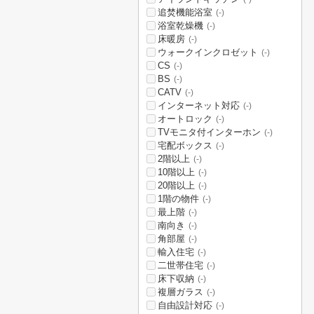
追焚機能浴室
(-)
浴室乾燥機
(-)
床暖房
(-)
ウォークインクロゼット
(-)
CS
(-)
BS
(-)
CATV
(-)
インターネット対応
(-)
オートロック
(-)
TVモニタ付インターホン
(-)
宅配ボックス
(-)
2階以上
(-)
10階以上
(-)
20階以上
(-)
1階の物件
(-)
最上階
(-)
南向き
(-)
角部屋
(-)
輸入住宅
(-)
二世帯住宅
(-)
床下収納
(-)
複層ガラス
(-)
自由設計対応
(-)