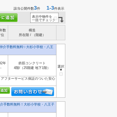
3
1-3
該当公開件数
件
件表示
表示中物件を
一括でチェック
年数
構造
方位
所在階 / （階建）
仲介手数料無料✨️大杉小学校・八王
32年
鉄筋コンクリート
選択
-
4階/（25階建 地下1階）
▼
 アフターサービス保証のついた安心
介手数料無料！大杉小学校・八王子