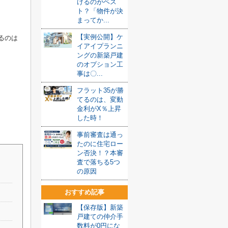
けるのがベス
ト？「物件が決
まってか...
【実例公開】ケ
るのは
イアイプランニ
ングの新築戸建
のオプション工
事は〇...
フラット35が勝
てるのは、変動
金利がX％上昇
した時！
事前審査は通っ
たのに住宅ロー
ン否決！？本審
査で落ちる5つ
の原因
おすすめ記事
【保存版】新築
戸建ての仲介手
数料が0円にな