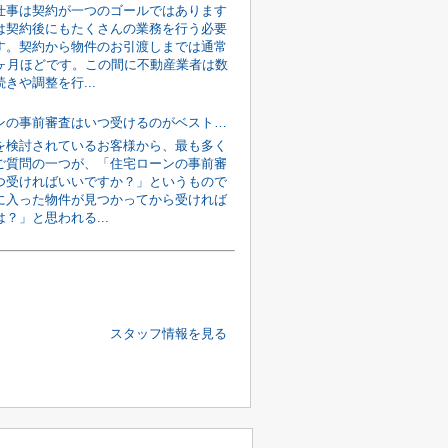
仕事は契約が一つのゴールではあります
は契約後にもたくさんの業務を行う必要
す。契約から物件のお引渡しまでは通常
2ヶ月ほどです。この間に不動産業者は数
きや調整を行...
住宅ローンの事前審査はいつ受けるのがベスト？「物件が決まってから」では遅い理由を解説
を検討されているお客様から、最も多く
ご質問の一つが、「住宅ローンの事前審
つ受ければいいですか？」というもので
に入った物件が見つかってから受ければ
？」と思われる...
スタッフ情報を見る