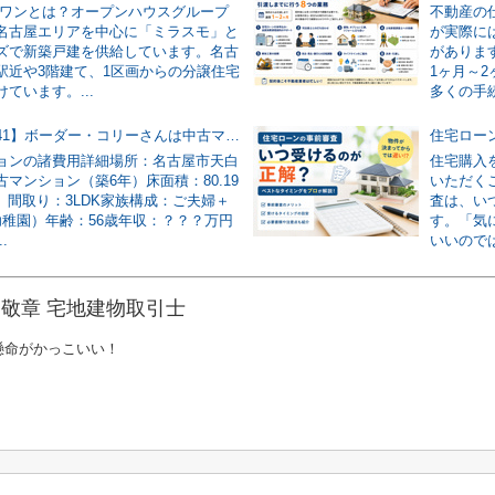
・ワンとは？オープンハウスグループ
不動産の
名古屋エリアを中心に「ミラスモ」と
が実際に
ズで新築戸建を供給しています。名古
がありま
駅近や3階建て、1区画からの分譲住宅
1ヶ月～
ています。...
多くの手続
【節約事例41】ボーダー・コリーさんは中古マンションの諸費用を186万円安くできました！
ョンの諸費用詳細場所：名古屋市天白
住宅購入
マンション（築6年）床面積：80.19
いただく
坪）間取り：3LDK家族構成：ご夫婦＋
査は、い
幼稚園）年齢：56歳年収：？？？万円
す。「気
.
いいのでは
敬章 宅地建物取引士
懸命がかっこいい！