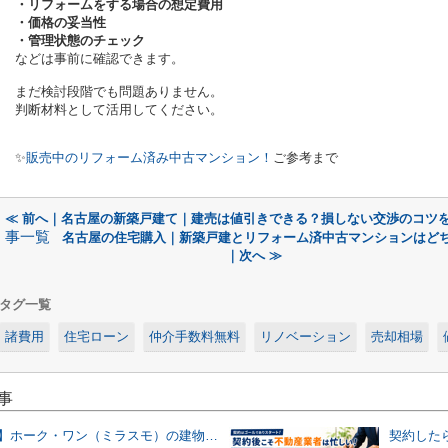
・リフォームをする場合の想定費用
・価格の妥当性
・管理状態のチェック
などは事前に確認できます。
まだ検討段階でも問題ありません。
判断材料として活用してください。
✨️
販売中のリフォーム済み中古マンション！
ご参考まで
≪ 前へ｜名古屋の新築戸建て｜建売は値引きできる？損しない交渉のコツ
事一覧
名古屋の住宅購入｜新築戸建とリフォーム済中古マンションはど
｜次へ ≫
タグ一覧
諸費用
住宅ローン
仲介手数料無料
リノベーション
売却相場
事
【2026年版】ホーク・ワン（ミラスモ）の建物仕様を仲介業者が実物写真で解説！