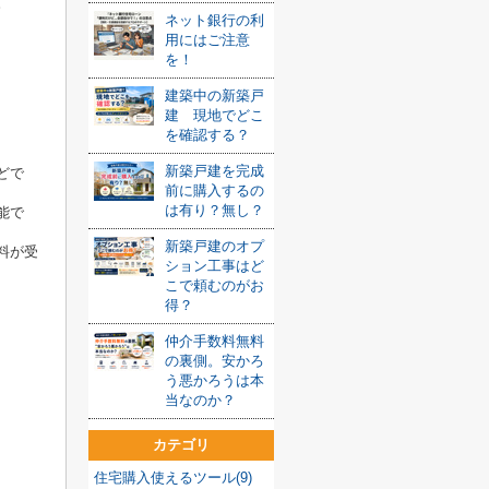
。
ネット銀行の利
用にはご注意
を！
建築中の新築戸
建 現地でどこ
を確認する？
新築戸建を完成
どで
前に購入するの
は有り？無し？
能で
新築戸建のオプ
料が受
ション工事はど
こで頼むのがお
得？
仲介手数料無料
の裏側。安かろ
う悪かろうは本
当なのか？
カテゴリ
住宅購入使えるツール(9)