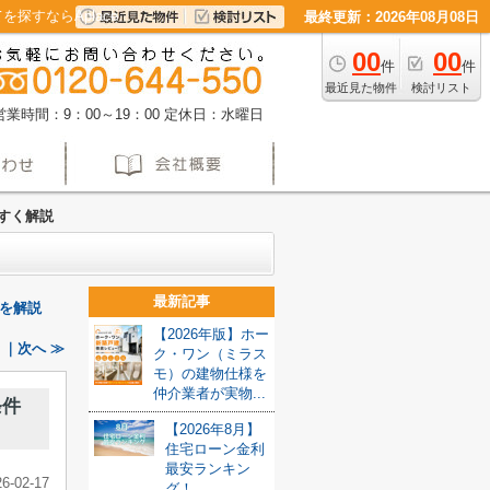
すならAplace
最終更新：2026年08月08日
00
00
件
件
最近見た物件
検討リスト
営業時間：9：00～19：00
定休日：水曜日
すく解説
最新記事
を解説
【2026年版】ホー
｜次へ ≫
ク・ワン（ミラス
モ）の建物仕様を
仲介業者が実物...
条件
【2026年8月】
住宅ローン金利
最安ランキン
26-02-17
グ！