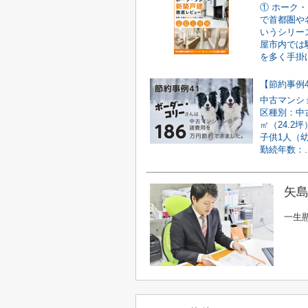
① ホーク
で首都圏や
いうシリー
屋市内では
を多く手掛け
中古マンシ
区種別：中古
㎡（24.2
子供1人（
勤続年数：..
矢島
一生