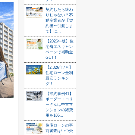
契約したら終わ
りじゃない？不
動産業者が【契
約後〜引渡しま
で】に...
【2026年版】住
宅省エネキャン
ペーンで補助金
GET！
【2,026年7月】
住宅ローン金利
最安ランキン
グ！
【節約事例41】
ボーダー・コリ
ーさんは中古マ
ンションの諸費
用を186...
住宅ローンの事
前審査はいつ受