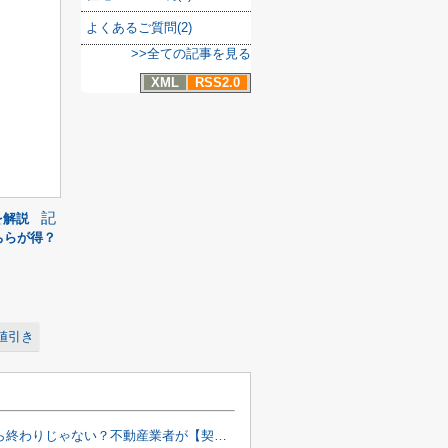
よくあるご質問(2)
>>全ての記事を見る
XML
RSS2.0
記
を解説
ちらが得？
値引き
契約したら終わりじゃない？不動産業者が【契約後〜引渡しまで】に行う裏側の仕事