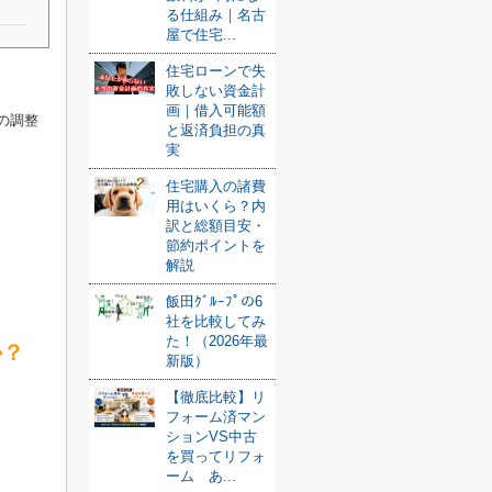
る仕組み｜名古
屋で住宅...
住宅ローンで失
敗しない資金計
画｜借入可能額
の調整
と返済負担の真
実
住宅購入の諸費
用はいくら？内
訳と総額目安・
節約ポイントを
解説
飯田ｸﾞﾙｰﾌﾟの6
社を比較してみ
た！（2026年最
か？
新版）
【徹底比較】リ
フォーム済マン
ションVS中古
を買ってリフォ
ーム あ...