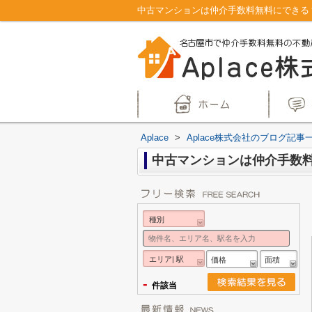
中古マンションは仲介手数料無料にできる？
Aplace
>
Aplace株式会社のブログ記事
中古マンションは仲介手数
種別
エリア| 駅
価格
面積
-
件該当