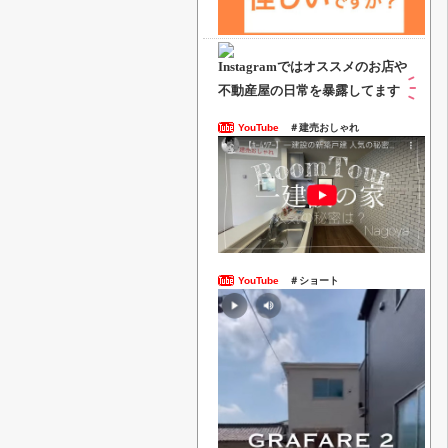
Instagramでは
オススメのお店や
不動産屋の日常を暴露してます
YouTube
＃建売おしゃれ
YouTube
＃ショート