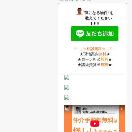
”
気になる物件”を
教えてください
⬇⬇⬇
相談無料
*・
.｡.
☆
☆.｡.:*・
★現地案内
無料
★
★ローン相談
無料
★
★諸経費算出
無料
★