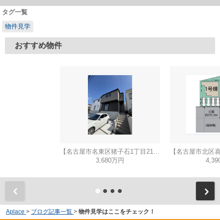
タグ一覧
物件見学
おすすめ物件
【名古屋市名東区猪子石1丁目2104新築戸建2号棟】✨️仲介手数料無料✨️猪子石小学校・猪高中学校
3,680万円
4,3
Aplace
>
ブログ記事一覧
>
物件見学はここをチェック！