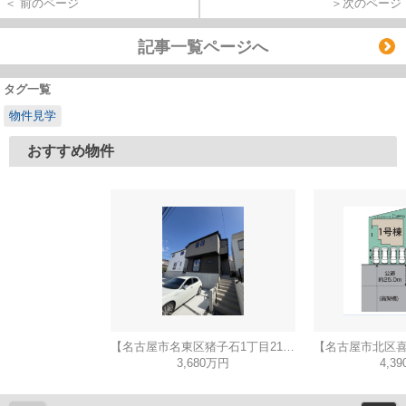
＜ 前のページ
＞次のページ
記事一覧ページへ
タグ一覧
物件見学
おすすめ物件
【名古屋市名東区猪子石1丁目2104新築戸建2号棟】✨️仲介手数料無料✨️猪子石小学校・猪高中学校
3,680万円
4,3