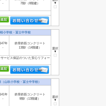
▼
-
7階/（8階建）
桜小学校・冨士中学校
築47年
鉄骨鉄筋コンクリート
-
13階/（14階建）
選択
▼
ーサービス保証のついた安心リフォー
料（山吹小学校・冨士中学校）
築41年
鉄骨鉄筋コンクリート
選択
-
9階/（13階建）
▼