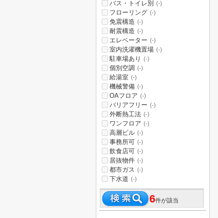
バス・トイレ別
(-)
フローリング
(-)
免震構造
(-)
耐震構造
(-)
エレベーター
(-)
室内洗濯機置場
(-)
駐車場あり
(-)
個別空調
(-)
給湯室
(-)
機械警備
(-)
OAフロア
(-)
バリアフリー
(-)
外断熱工法
(-)
ワンフロア
(-)
高層ビル
(-)
事務所可
(-)
飲食店可
(-)
居抜物件
(-)
都市ガス
(-)
下水道
(-)
6
件が該当