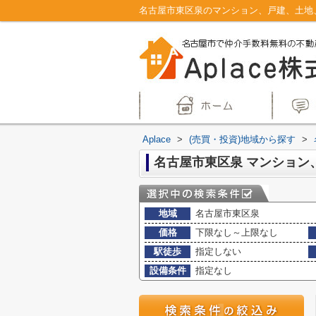
Aplace
>
(売買・投資)地域から探す
>
地域
名古屋市東区泉
価格
下限なし～上限なし
駅徒歩
指定しない
設備条件
指定なし