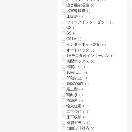
追焚機能浴室
(-)
浴室乾燥機
(-)
床暖房
(-)
ウォークインクロゼット
(-)
CS
(-)
BS
(-)
CATV
(-)
インターネット対応
(-)
オートロック
(-)
TVモニタ付インターホン
(-)
宅配ボックス
(-)
2階以上
(-)
10階以上
(-)
20階以上
(-)
1階の物件
(-)
最上階
(-)
南向き
(-)
角部屋
(-)
輸入住宅
(-)
二世帯住宅
(-)
床下収納
(-)
複層ガラス
(-)
自由設計対応
(-)