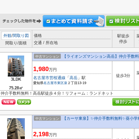
外観
/
間取り図
価格
駅徒歩
停歩
交通 / 所在地
間取り/面積
【ライオンズマンション高岳】仲介手数料
中古マンション
1,980
万円
徒歩3分
名古屋市営桜通線
「
高岳
」駅
3LDK
愛知県
名古屋市東区
泉
２丁目13-19
75.28㎡
仲介手数料無料！高岳駅徒歩４分！リフォーム：ランドネット
【カーサ東泉】✨️仲介手数料無料✨️葵小
中古マンション
2,198
万円