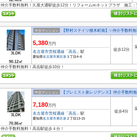
仲介手数料無料！久屋大通駅徒歩12分！リフォーム㈱ネットプラザ 施工
【野村ステイツ橦木町南】✨️仲介手数料無
中古マンション
5,380
万円
徒歩12分
名古屋市営桜通線
「
高岳
」駅
3LDK
愛知県
名古屋市東区
泉
３丁目4−6
90.12㎡
仲介手数料無料！高岳駅徒歩10分！
【プレミスト泉レジデンス】仲介手数料無
中古マンション
7,180
万円
徒歩4分
名古屋市営桜通線
「
高岳
」駅
3LDK
愛知県
名古屋市東区
泉
２丁目13-15
70.86㎡
仲介手数料無料！高岳駅徒歩４分！