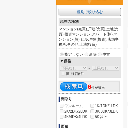
種別で絞り込む
現在の種別
マンション(売買),戸建(売買),土地(売
買),投資マンション,アパート(棟),マ
ンション(棟),ビル,戸建(投資),店舗事
務所,その他,土地(投資)
指定しない
新築
中古
▼価格
～
値下げ物件
6
件が該当
間取り
ワンルーム
1K/1DK/1LDK
2K/2DK/2LDK
3K/3DK/3LDK
4K/4DK/4LDK
5K以上
面積