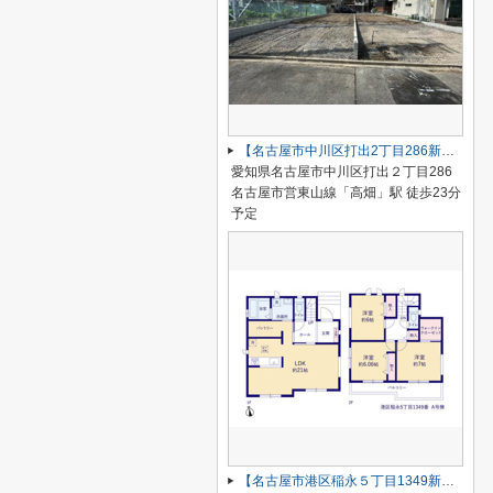
【名古屋市中川区打出2丁目286新築戸建B号棟】仲介手数料無料！荒子小学校・一柳中学校
愛知県名古屋市中川区打出２丁目286
名古屋市営東山線「高畑」駅 徒歩23分
予定
【名古屋市港区稲永５丁目1349新築戸建】仲介手数料無料！