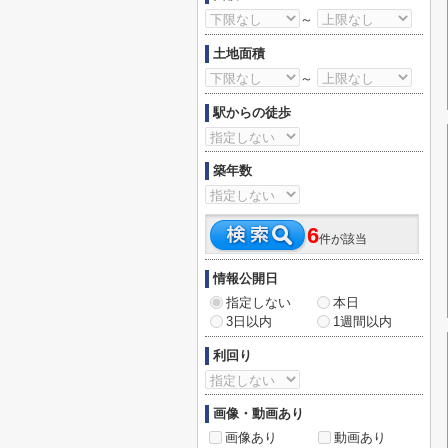
～
土地面積
～
駅からの徒歩
築年数
6
件が該当
情報公開日
指定しない
本日
3日以内
1週間以内
利回り
画像・動画あり
画像あり
動画あり