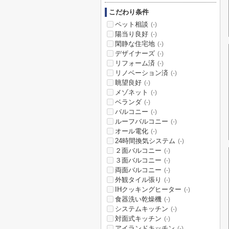
こだわり条件
ペット相談
(-)
陽当り良好
(-)
閑静な住宅地
(-)
デザイナーズ
(-)
リフォーム済
(-)
リノベーション済
(-)
眺望良好
(-)
メゾネット
(-)
ベランダ
(-)
バルコニー
(-)
ルーフバルコニー
(-)
オール電化
(-)
24時間換気システム
(-)
２面バルコニー
(-)
３面バルコニー
(-)
両面バルコニー
(-)
外観タイル張り
(-)
IHクッキングヒーター
(-)
食器洗い乾燥機
(-)
システムキッチン
(-)
対面式キッチン
(-)
アイランドキッチン
(-)