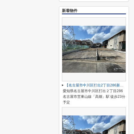
新着物件
【名古屋市中川区打出2丁目286新築戸建A号棟】仲介手数料無料！荒子小学校・一柳中学校
愛知県名古屋市中川区打出２丁目286
名古屋市営東山線「高畑」駅 徒歩23分
予定