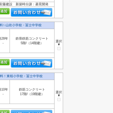
：安藤建設 新築時分譲：菱晃開発
料✨️山吹小学校・冨士中学校
築28年
鉄骨鉄筋コンクリート
選択
-
5階/（14階建）
▼
料！東桜小学校・冨士中学校
築10年
鉄筋コンクリート
選択
-
17階/（19階建）
▼