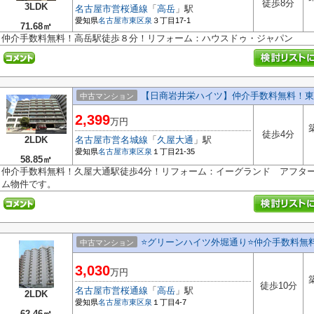
徒歩8分
3LDK
名古屋市営桜通線
「
高岳
」駅
愛知県
名古屋市東区
泉
３丁目17-1
71.68㎡
仲介手数料無料！高岳駅徒歩８分！リフォーム：ハウスドゥ・ジャパン
【日商岩井栄ハイツ】仲介手数料無料！東
中古マンション
2,399
万円
徒歩4分
2LDK
名古屋市営名城線
「
久屋大通
」駅
愛知県
名古屋市東区
泉
１丁目21-35
58.85㎡
仲介手数料無料！久屋大通駅徒歩4分！リフォーム：イーグランド アフタ
ム物件です。
⭐グリーンハイツ外堀通り⭐仲介手数料無
中古マンション
3,030
万円
徒歩10分
名古屋市営桜通線
「
高岳
」駅
2LDK
愛知県
名古屋市東区
泉
１丁目4-7
62.46㎡