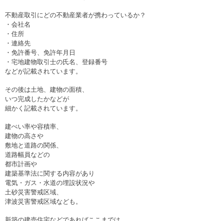
不動産取引にどの不動産業者が携わっているか？
・会社名
・住所
・連絡先
・免許番号、免許年月日
・宅地建物取引士の氏名、登録番号
などが記載されています。
その後は土地、建物の面積、
いつ完成したかなどが
細かく記載されています。
建ぺい率や容積率、
建物の高さや
敷地と道路の関係、
道路幅員などの
都市計画や
建築基準法に関する内容があり
電気・ガス・水道の埋設状況や
土砂災害警戒区域、
津波災害警戒区域なども。
新築の建売住宅などであればここまでは