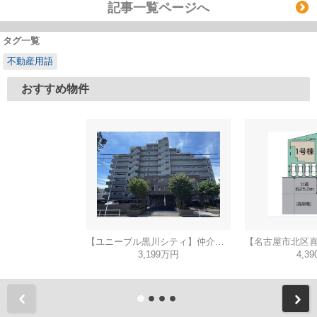
記事一覧ページへ
タグ一覧
不動産用語
おすすめ物件
【ユニーブル黒川シティ】仲介手数料無料！城北小学校・北陵中学校
3,199万円
4,3