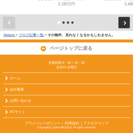
3,190万円
3,4
Aplace
>
ブログ記事一覧
>
その物件、見れなくなるかもしれません。
ページトップに戻る
営業時間:9：00～19：00
定休日:水曜日
ホーム
会社概要
お問い合わせ
PCサイト
プライバシーポリシー
利用規約
｜アクセスマップ
｜
Copyright(c) Aplace株式会社 All rights reserved.