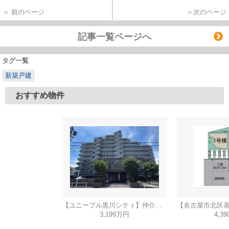
＜ 前のページ
＞次のページ
記事一覧ページへ
タグ一覧
新築戸建
おすすめ物件
【ユニーブル黒川シティ】仲介手数料無料！城北小学校・北陵中学校
3,199万円
4,3