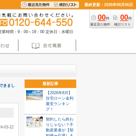
最終更新：2026年08月06日
00
00
件
件
最近見た物件
検討リスト
営業時間：9：00～19：00
定休日：水曜日
最新記事
くできまし
【2026年8月】
住宅ローン金利
最安ランキン
グ！
契約したら終わ
りじゃない？不
24-03-22
動産業者が【契
約後〜引渡しま