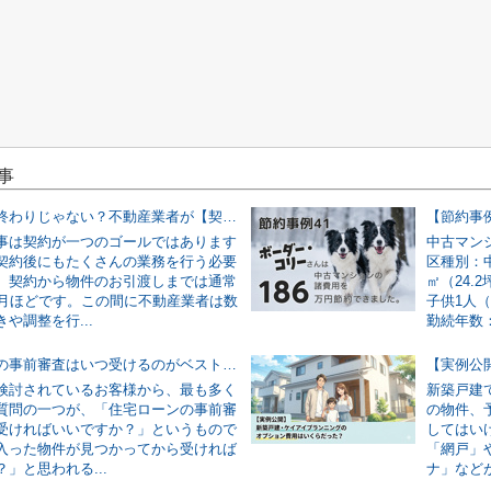
事
契約したら終わりじゃない？不動産業者が【契約後〜引渡しまで】に行う裏側の仕事
事は契約が一つのゴールではあります
中古マン
契約後にもたくさんの業務を行う必要
区種別：中
。契約から物件のお引渡しまでは通常
㎡（24.
ヶ月ほどです。この間に不動産業者は数
子供1人
や調整を行...
勤続年数：.
住宅ローンの事前審査はいつ受けるのがベスト？「物件が決まってから」では遅い理由を解説
検討されているお客様から、最も多く
新築戸建
質問の一つが、「住宅ローンの事前審
の物件、
受ければいいですか？」というもので
してはい
入った物件が見つかってから受ければ
「網戸」
」と思われる...
ナ」などが