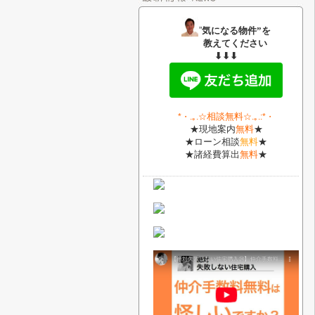
”
気になる物件”を
教えてください
⬇⬇⬇
相談無料
*・
.｡.
☆
☆.｡.:*・
★現地案内
無料
★
★ローン相談
無料
★
★諸経費算出
無料
★