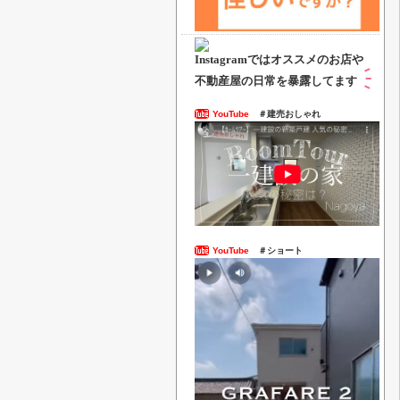
Instagramでは
オススメのお店や
不動産屋の日常を暴露してます
YouTube
＃建売おしゃれ
YouTube
＃ショート