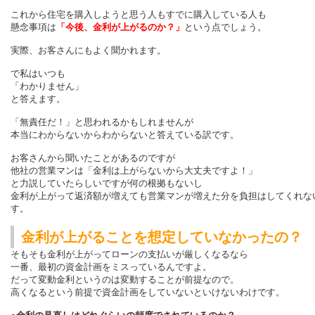
これから住宅を購入しようと思う人もすでに購入している人も
懸念事項は
「今後、金利が上がるのか？」
という点でしょう。
実際、お客さんにもよく聞かれます。
で私はいつも
「わかりません」
と答えます。
「無責任だ！」と思われるかもしれませんが
本当にわからないからわからないと答えている訳です。
お客さんから聞いたことがあるのですが
他社の営業マンは「金利は上がらないから大丈夫ですよ！」
と力説していたらしいですが何の根拠もないし
金利が上がって返済額が増えても営業マンが増えた分を負担はしてくれな
す。
金利が上がることを想定していなかったの？
そもそも金利が上がってローンの支払いが厳しくなるなら
一番、最初の資金計画をミスっているんですよ。
だって変動金利というのは変動することが前提なので。
高くなるという前提で資金計画をしていないといけないわけです。