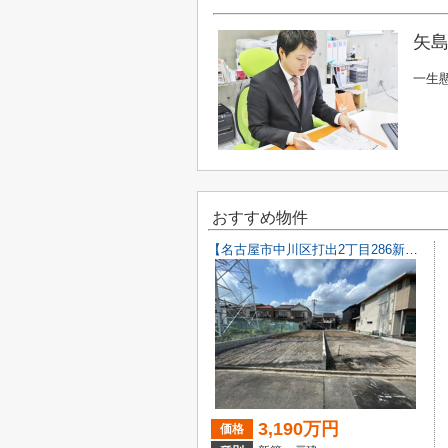
矢島
一生
おすすめ物件
【名古屋市中川区打出2丁目286新築戸建A号棟】仲介手数料無料！荒子小学校・一柳中学校
3,190万円
価格