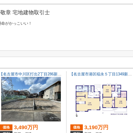
敬章 宅地建物取引士
懸命がかっこいい！
【名古屋市中川区打出2丁目286新築戸建B号棟】仲介手数料無料！荒子小学校・一柳中学校
【名古屋市港区稲永５丁目1349新築戸建】仲介手数料無料！
3,490万円
3,190万円
価格
価格