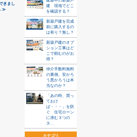
建築中の新築戸
くできまし
建 現地でどこ
 ≫
を確認する？
新築戸建を完成
前に購入するの
は有り？無し？
新築戸建のオプ
ション工事はど
こで頼むのがお
得？
仲介手数料無料
の裏側。安かろ
う悪かろうは本
当なのか？
「あの時、買っ
ておけ
ば・・・」を防
ぐ 住宅ローン
に潜む３つの
タ...
カテゴリ