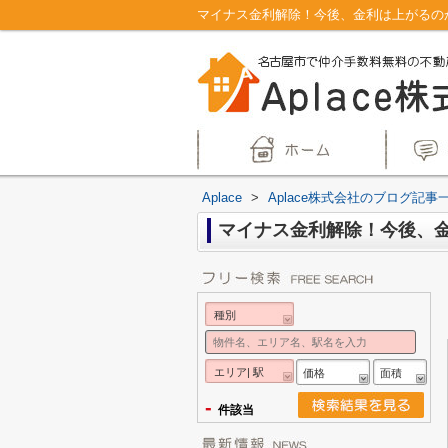
マイナス金利解除！今後、金利は上がるのか
Aplace
>
Aplace株式会社のブログ記事
マイナス金利解除！今後、
種別
エリア| 駅
価格
面積
-
件該当