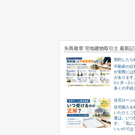
矢島敬章 宅地建物取引士 最新記
不動産の仕
が実際には
があります
1ヶ月～2
多くの手続き
住宅購入を
いただくご
査は、いつ
す。「気に
いいのでは？