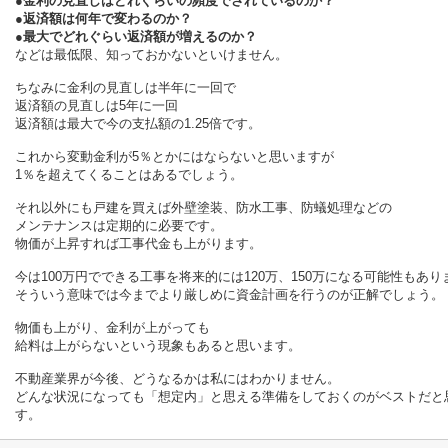
●金利の見直しはどれぐらいの頻度でされているのか？
●返済額は何年で変わるのか？
●最大でどれぐらい返済額が増えるのか？
などは最低限、知っておかないといけません。
ちなみに金利の見直しは半年に一回で
返済額の見直しは5年に一回
返済額は最大で今の支払額の1.25倍です。
これから変動金利が5％とかにはならないと思いますが
1％を超えてくることはあるでしょう。
それ以外にも戸建を買えば外壁塗装、防水工事、防蟻処理などの
メンテナンスは定期的に必要です。
物価が上昇すれば工事代金も上がります。
今は100万円でできる工事を将来的には120万、150万になる可能性もあり
そういう意味では今までより厳しめに資金計画を行うのが正解でしょう。
物価も上がり、金利が上がっても
給料は上がらないという現象もあると思います。
不動産業界が今後、どうなるかは私にはわかりません。
どんな状況になっても「想定内」と思える準備をしておくのがベストだと
す。