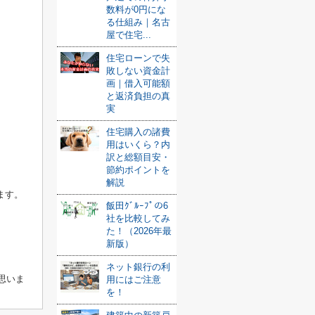
数料が0円にな
る仕組み｜名古
屋で住宅...
住宅ローンで失
敗しない資金計
画｜借入可能額
と返済負担の真
実
住宅購入の諸費
用はいくら？内
訳と総額目安・
節約ポイントを
解説
ます。
飯田ｸﾞﾙｰﾌﾟの6
社を比較してみ
た！（2026年最
新版）
ネット銀行の利
思いま
用にはご注意
を！