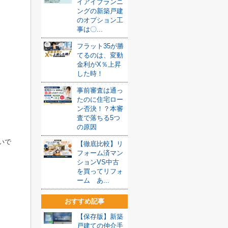
イアイプランニ
ングの新築戸建
のオプション工
事は〇...
フラット35が勝
てるのは、変動
金利がX％上昇
した時！
事前審査は通っ
たのに住宅ロー
ン否決！？本審
査で落ちる5つ
の原因
いで
【徹底比較】リ
フォーム済マン
ションVS中古
を買ってリフォ
ーム あ...
おすすめ記事
【保存版】新築
戸建ての仲介手