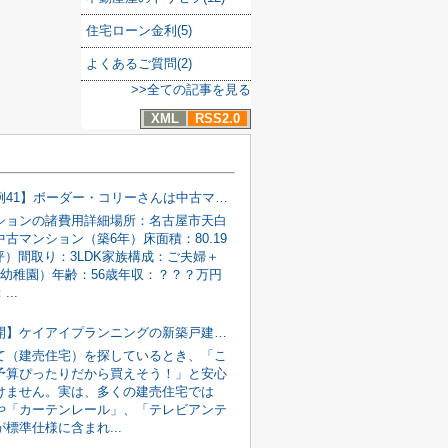
住宅ローン金利(5)
よくあるご質問(2)
>>全ての記事を見る
XML
RSS2.0
【節約事例41】ボーダー・コリーさんは中古マンションの諸費用を186万円安くできました！
ションの諸費用詳細場所：名古屋市天白
古マンション（築6年）床面積：80.19
2坪）間取り：3LDK家族構成：ご夫婦＋
（幼稚園）年齢：56歳年収：？？？万円
..
【実例公開】ケイアイプランニングの新築戸建のオプション工事は〇〇〇万円でした！
て（建売住宅）を探しているとき、「こ
予算ぴったりだから買えそう！」と安心
けません。実は、多くの建売住宅では
や「カーテンレール」、「テレビアンテ
標準仕様に含まれ...