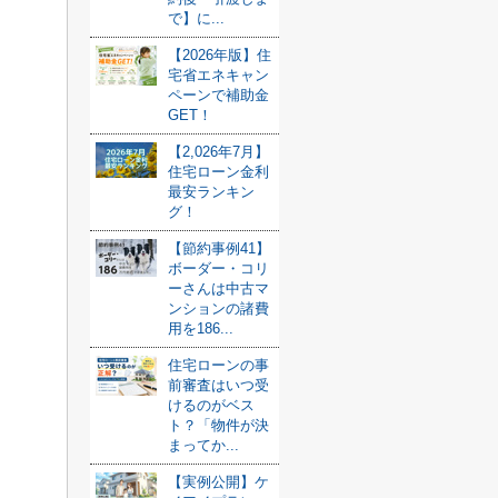
で】に...
【2026年版】住
宅省エネキャン
ペーンで補助金
GET！
【2,026年7月】
住宅ローン金利
最安ランキン
グ！
【節約事例41】
ボーダー・コリ
ーさんは中古マ
ンションの諸費
用を186...
住宅ローンの事
前審査はいつ受
けるのがベス
ト？「物件が決
まってか...
【実例公開】ケ