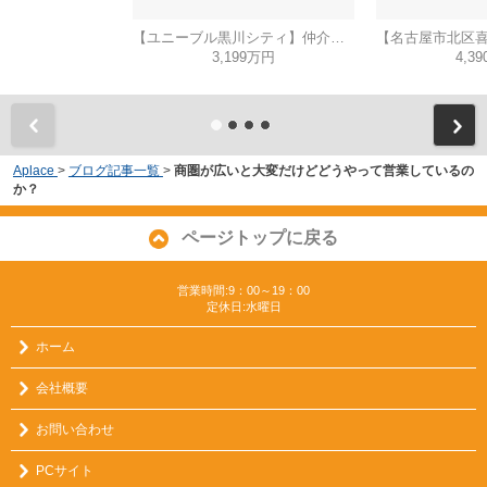
【ユニーブル黒川シティ】仲介手数料無料！城北小学校・北陵中学校
3,199万円
4,3
Aplace
>
ブログ記事一覧
>
商圏が広いと大変だけどどうやって営業しているの
か？
ページトップに戻る
営業時間:9：00～19：00
定休日:水曜日
ホーム
会社概要
お問い合わせ
PCサイト