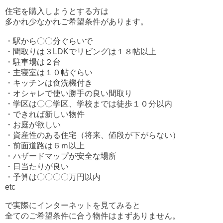
住宅を購入しようとする方は
多かれ少なかれご希望条件があります。
・駅から〇〇分ぐらいで
・間取りは３LDKでリビングは１８帖以上
・駐車場は２台
・主寝室は１０帖ぐらい
・キッチンは食洗機付き
・オシャレで使い勝手の良い間取り
・学区は〇〇学区、学校までは徒歩１０分以内
・できれば新しい物件
・お庭が欲しい
・資産性のある住宅（将来、値段が下がらない）
・前面道路は６ｍ以上
・ハザードマップが安全な場所
・日当たりが良い
・予算は〇〇〇〇万円以内
etc
で実際にインターネットを見てみると
全てのご希望条件に合う物件はまずありません。