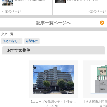
＜ 前のページ
＞次のページ
記事一覧ページへ
タグ一覧
住宅の探し方
希望条件
おすすめ物件
【ユニーブル黒川シティ】仲介手数料無料！城北小学校・北陵中学校
3,199万円
4,3