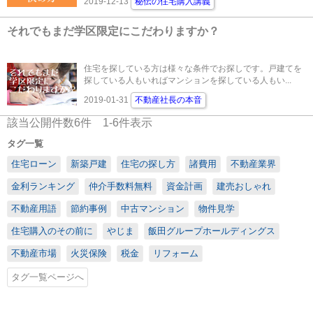
2019-12-13
秘伝の住宅購入講義
それでもまだ学区限定にこだわりますか？
住宅を探している方は様々な条件でお探しです。戸建てを
探している人もいればマンションを探している人もい...
2019-01-31
不動産社長の本音
該当公開件数
6
件
1-6
件表示
タグ一覧
住宅ローン
新築戸建
住宅の探し方
諸費用
不動産業界
金利ランキング
仲介手数料無料
資金計画
建売おしゃれ
不動産用語
節約事例
中古マンション
物件見学
住宅購入のその前に
やじま
飯田グループホールディングス
不動産市場
火災保険
税金
リフォーム
タグ一覧ページへ