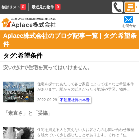
0
0
検討リスト
最近見た物件
お問合せ
Aplace株式会社のブログ記事一覧 | タグ:希望条
件
タグ:希望条件
安いだけで住宅を買ってはいけません。
住宅を探すにあたって各ご家庭によって様々なご希望条件
があります。駅からの近さだったり地域や学区。物件...
2022-09-29
不動産社長の本音
「素直さ」と「妥協」
住宅を買える人と買えない人お客さんのお問い合わせ履歴
を眺めていて少し感じたことがあります。それは「住...