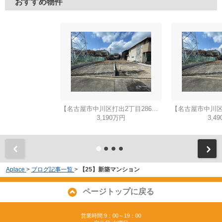
おすすめ物件
【名古屋市中川区打出2丁目286新築戸建A号棟】仲介手数料無料！荒子小学校・一柳中学校
3,190万円
3,4
Aplace
>
ブログ記事一覧
>
【25】新築マンション
ページトップに戻る
営業時間:9：00～19：00