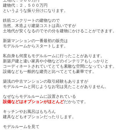
土地代：５００万円
建物代：２，５００万円
というような振り分けになります。
鉄筋コンクリートの建物なので
当然、木造より建築コストは高いですが
土地代が安くなるのでその分を建物にかけることができます。
新築マンションの一番最初の販売は
モデルルームからスタートします。
私自身も何度もモデルルームに行ったことがあります。
新築戸建と違い家具や小物などのインテリアもしっかりと
コーディネートされていてとても素敵
な空間に
なっています。
設備なども一般的な建売と比べてとても豪華です。
築浅の中古マンションの取引経験もありますが
モデルルームと同じようなお宅は見たことがありません。
なぜならモデルルームに設置されている
設備などはオプションがほとんど
だからです。
キッチンやお風呂はもちろん
建具などもオプションだったりします。
モデルルームを見て