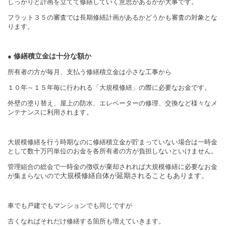
しっかりと計画を立てて修繕していく意思があるかが大事です。
フラット３５の審査では長期修繕計画があるかどうかも審査の対象とな
ります。
修繕積立金は十分な額か
●
所有者の方が毎月、支払う修繕積立金は小さな工事から
１０年～１５年毎に行われる「大規模修繕」の際に必要なお金です。
外壁の塗り替え、屋上の防水、エレベーターの修理、交換など様々なメ
ンテナンスに利用されます。
大規模修繕を行う時期なのに修繕積立金が貯まっていない場合は一時金
として数十万円単位のお金を各所有者の方が負担しないといけません。
管理組合の総会で一時金の徴収が棄却されれば大規模修繕に必要なお金
大規模修繕自体が延期されることもあります。
が集まらないので
車でも戸建でもマンションでも同じですが
古くなればそれだけ修繕する箇所も増えていきます。