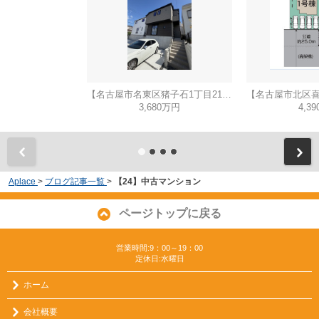
【名古屋市名東区猪子石1丁目2104新築戸建2号棟】✨️仲介手数料無料✨️猪子石小学校・猪高中学校
3,680万円
4,3
Aplace
>
ブログ記事一覧
>
【24】中古マンション
ページトップに戻る
営業時間:9：00～19：00
定休日:水曜日
ホーム
会社概要