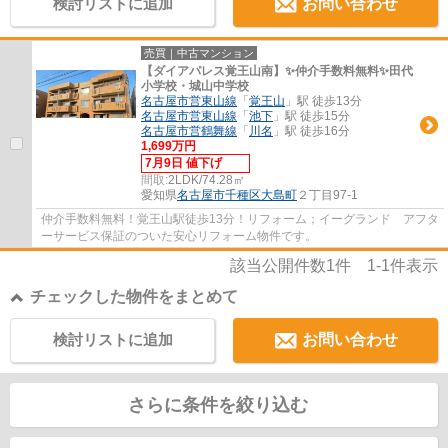
検討リストに追加
お問い合わせ
売買｜中古マンション
【ダイアパレス覚王山南】✨️仲介手数料無料✨️田代
小学校・城山中学校
名古屋市営東山線
「
覚王山
」駅 徒歩13分
名古屋市営東山線
「
池下
」駅 徒歩15分
名古屋市営鶴舞線
「
川名
」駅 徒歩16分
1,699万円
7月9日 値下げ
間取:
2LDK/74.28㎡
愛知県
名古屋市千種区
大島町
２丁目97-1
仲介手数料無料！覚王山駅徒歩13分！リフォーム；イーグランド アフタ
ーサービス保証のついた安心リフォーム物件です。
該当公開件数
1
件
1-1
件表示
チェックした物件をまとめて
検討リストに追加
お問い合わせ
さらに条件を絞り込む