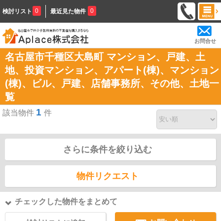
0
0
検討リスト
最近見た物件
お問合せ
名古屋市千種区大島町 マンション、戸建、土
地、投資マンション、アパート(棟)、マンション
(棟)、ビル、戸建、店舗事務所、その他、土地一
覧
1
該当物件
件
さらに条件を絞り込む
物件リクエスト
チェックした物件をまとめて