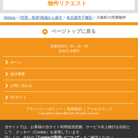
物件リクエスト
Aplace
>
(売買・投資)地域から探す
>
名古屋市千種区
>
大島町の売買物件
ページトップに戻る
営業時間:9：00～19：00
定休日:水曜日
ホーム
会社概要
お問い合わせ
PCサイト
プライバシーポリシー
利用規約
｜アクセスマップ
｜
Copyright(c) Aplace株式会社 All rights reserved.
当サイトでは、お客様の当サイト利用状況把握、サービス向上検討を目的と
して、クッキー（Cookie）を使用しています。
詳しくは、当社の
「Cookieの取扱いについて」
をご確認ください。