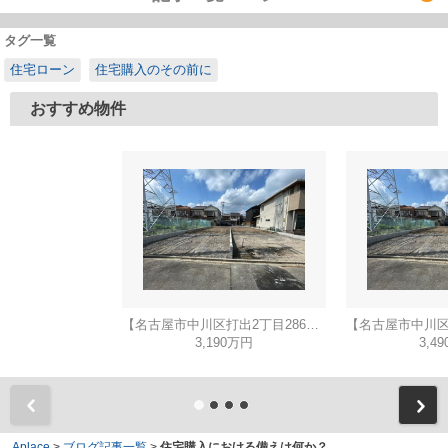
タグ一覧
住宅ローン
住宅購入のその前に
おすすめ物件
【名古屋市中川区打出2丁目286新築戸建A号棟】仲介手数料無料！荒子小学校・一柳中学校
3,190万円
3,4
Aplace
>
ブログ記事一覧
>
住宅購入における備えは何か？