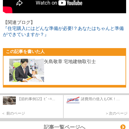
【関連ブログ】
『住宅購入にはどんな準備が必要!？あなたはちゃんと準備
ができていますか？』
この記事を書いた人
矢島敬章 宅地建物取引士
【節約事例12】ﾋﾞｰﾊ...
諸費用の借入もOK！...
＜ 前のページ
＞次のページ
記事一覧ページへ